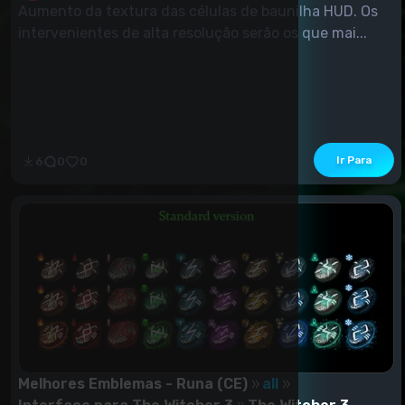
Aumento da textura das células de baunilha HUD. Os
intervenientes de alta resolução serão os que mai...
Ir Para
6
0
0
Melhores Emblemas - Runa (CE)
all