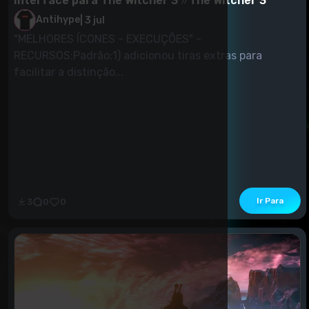
Interface para The Witcher 3
The Witcher 3
Antihype
|
3 jul
"MELHORES ÍCONES - EXECUÇÕES" -
RECURSOS:Padrão:1) adicionou tiras extras para
facilitar a distinção...
Ir Para
3
0
0