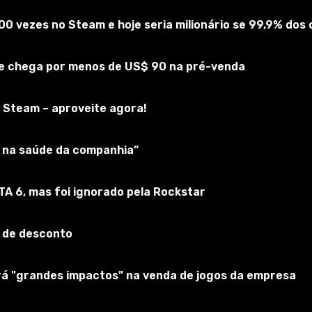
00 vezes no Steam e hoje seria milionário se 99,9% do
cher 3
 e chega por menos de US$ 90 na pré-venda
reva-se no jogo
 Steam – aproveite agora!
ar na saúde da companhia”
GTA 6, mas foi ignorado pela Rockstar
 de desconto
erá "grandes impactos" na venda de jogos da empresa