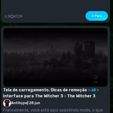
Ir Para
3
0
0
Tela de carregamento. Dicas de remoção
all
Interface para The Witcher 3
The Witcher 3
Antihype
|
28 jun
Francamente, você está aqui assistindo moda, o que