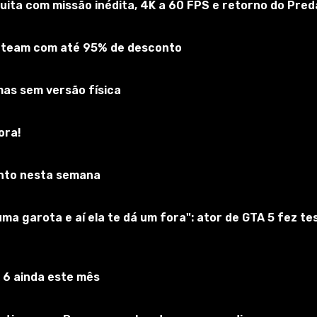
uita com missão inédita, 4K a 60 FPS e retorno do Pred
 Steam com até 95% de desconto
mas sem versão física
ora!
nto nesta semana
a garota e aí ela te dá um fora": ator de GTA 5 fez t
 6 ainda este mês