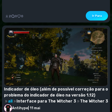
Ir Para
2
0
0
Indicador de óleo (além de possível correção para o
problema do indicador de óleo na versão 1.12)
all
Interface para The Witcher 3
The Witcher 3
Antihype
|
11 mai