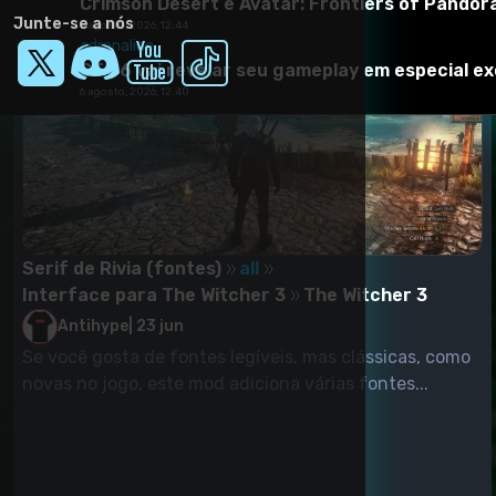
Crimson Desert e Avatar: Frontiers of Pando
Junte-se a nós
6 agosto, 2026, 12:44
adrenaline
GTA 6 vai revelar seu gameplay em especial exc
6 agosto, 2026, 12:40
Serif de Rivia (fontes)
all
Interface para The Witcher 3
The Witcher 3
Antihype
|
23 jun
Se você gosta de fontes legíveis, mas clássicas, como
novas no jogo, este mod adiciona várias fontes...