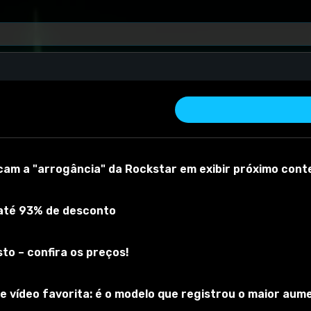
icam a "arrogância" da Rockstar em exibir próximo cont
 até 93% de desconto
to – confira os preços!
 material
Versão do mod:
1,0
Versão do jogo:
1
O mod foi testado com
 vídeo favorita: é o modelo que registrou o maior au