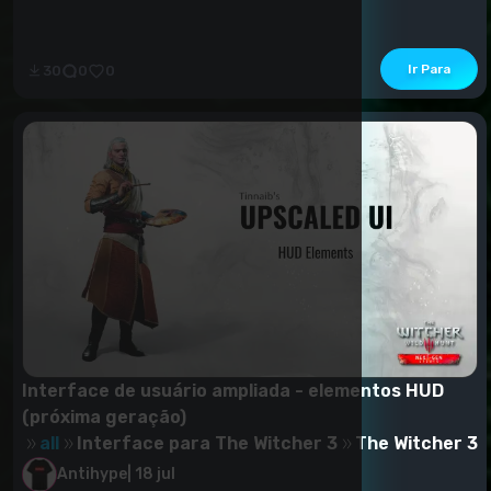
Ir Para
30
0
0
Interface de usuário ampliada - elementos HUD
(próxima geração)
all
Interface para The Witcher 3
The Witcher 3
Antihype
|
18 jul