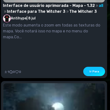
Interface de usuário aprimorada - Mapa - 1.32
all
Interface para The Witcher 3
The Witcher 3
Antihype
|
8 jul
Este modo aumenta o zoom em todas as texturas do
mapa. Você notará isso no mapa e no menu do
mapa.Co...
Ir Para
1
0
0