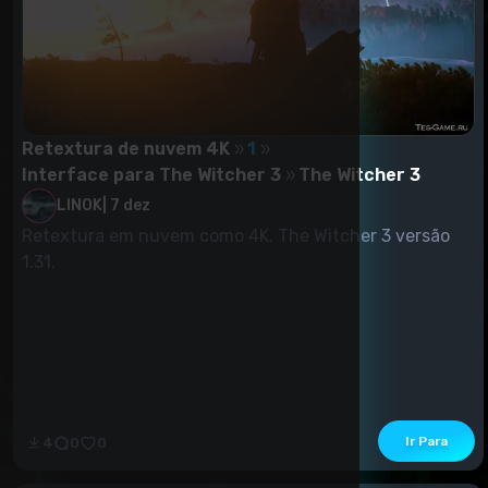
Retextura de nuvem 4K
1
Interface para The Witcher 3
The Witcher 3
LINOK
|
7 dez
Retextura em nuvem como 4K. The Witcher 3 versão
1.31.
Ir Para
4
0
0