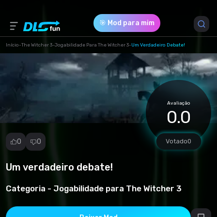
🎯 Mod para mim
Início
-
The Witcher 3
-
Jogabilidade Para The Witcher 3
-
Um Verdadeiro Debate!
Versão do Jogo *
0.1 (a288efa2e6c60e296e0129cea638ef73.7z)
Avaliação
Download (4.84 Kb)
0.0
0
0
Votado
0
Um verdadeiro debate!
Denunciar
mod
Categoria -
Jogabilidade para The Witcher 3
Spam
Violação de
direitos