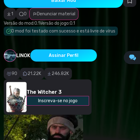
Baixar Mod
autorais
Categoria
incorreta
1
0
Denunciar material
Software
malicioso/vírus
Versão do mod:
0.1
Versão do jogo:
0.1
Conteúdo não
O mod foi testado com sucesso e está livre de vírus
funcional
Descrição
imprecisa
Outro
LINOK
Assinar Perfil
90
21.22K
246.82K
The Witcher 3
Inscreva-se no jogo