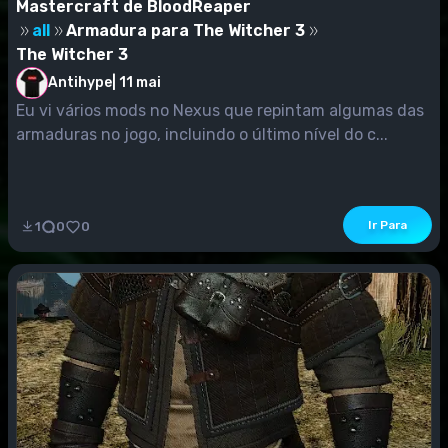
Mastercraft de BloodReaper
all
Armadura para The Witcher 3
The Witcher 3
Antihype
|
11 mai
Eu vi vários mods no Nexus que repintam algumas das
armaduras no jogo, incluindo o último nível do c...
Ir Para
1
0
0