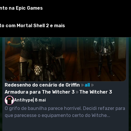
ecem completamente satisfeitas.
nto na Epic Games
ico - os desenvolvedores deixaram a oportunidade para os u
ssas modificações.
 com Mortal Shell 2 e mais
s.
a anteriormente.
irá compilar scripts para sincronizá-los com os scripts do 
instalados com sucesso!
Redesenho do cenário de Griffin
all
entra em conflito e produz um erro, o que impede que o jo
Armadura para The Witcher 3
The Witcher 3
Antihype
|
8 mai
a seguir este LINK e usar a instrução para instalar esta co
O grifo de baunilha parece horrível. Decidi refazer para
12.1
que parecesse o equipamento certo do Witche...
 ligada à versão patch do jogo.