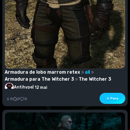
Armadura de lobo marrom retex
all
Armadura para The Witcher 3
The Witcher 3
Antihype
|
12 mai
Armadura de lobo marromÉ um retex marrom de
Ir Para
0
0
0
armadura de lobo.Retex de todas as quatro
armadurasInsta...