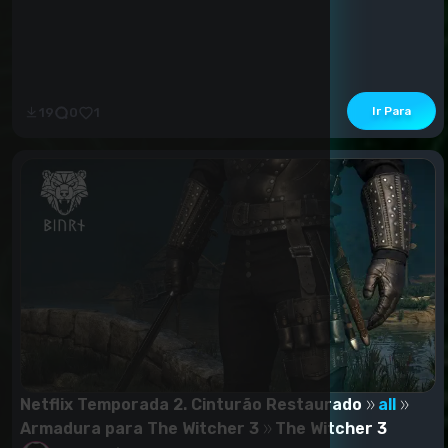
Tenha um bom jogo!
Ir Para
19
0
1
Netflix Temporada 2. Cinturão Restaurado
all
Armadura para The Witcher 3
The Witcher 3