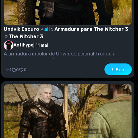
Undvik Escuro
all
Armadura para The Witcher 3
The Witcher 3
Antihype
|
11 mai
A armadura incolor de Unwick.Opcional:Troque a
armadura de Volvain (todos os níveis, incluindo a eng...
Ir Para
1
0
0