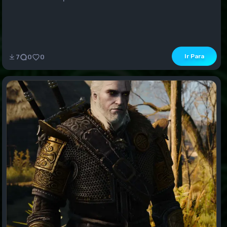
Ir Para
7
0
0