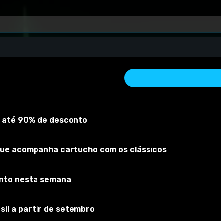
i
 até 90% de desconto
que acompanha cartucho com os clássicos
onto nesta semana
 material
Versão do mod:
1,0
Versão do jogo:
1.31
O mod foi testado 
sil a partir de setembro