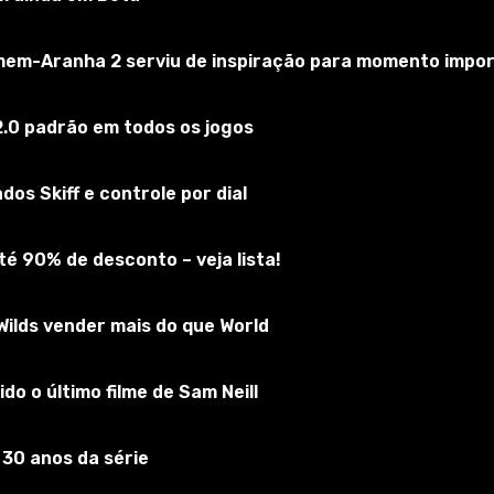
omem-Aranha 2 serviu de inspiração para momento impo
.0 padrão em todos os jogos
os Skiff e controle por dial
é 90% de desconto – veja lista!
 cobra gigante.
ilds vender mais do que World
o.
ão alternativa da armadura Ziri em Configurações -> Jogo pa
do o último filme de Sam Neill
ado (se não existir). Em seguida, mova os arquivos do arqu
 30 anos da série
vê as notícias sobre o tema do jogo - sabe sobre a bruxa 