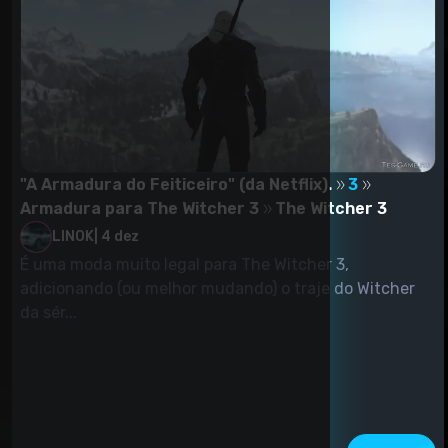
"A Armadura do Feiticeiro" (da Netflix).
3
Armadura para The Witcher 3
The Witcher 3
LINOK
|
4 dez
É uma moda muito legal para The Witcher 3,
adicionando (ou melhor mudando) o traje do Witcher
da sér...