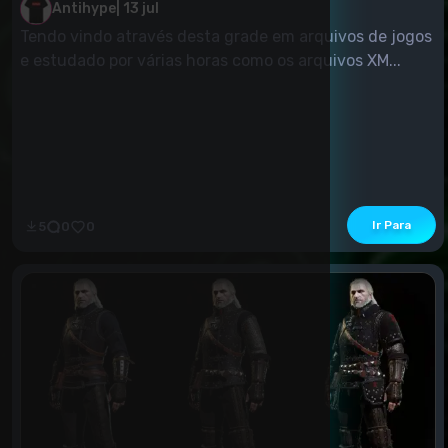
Antihype
|
13 jul
Tendo vindo através desta grade em arquivos de jogos
e estudado por várias horas como os arquivos XM...
Ir Para
5
0
0