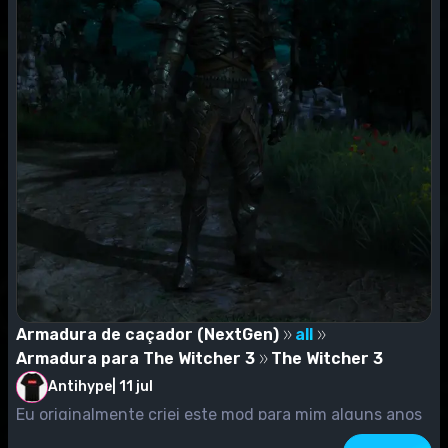
Armadura de caçador (NextGen)
all
Armadura para The Witcher 3
The Witcher 3
Antihype
|
11 jul
Eu originalmente criei este mod para mim alguns anos
atrás e quando eu atualizei para a versão 4.0,...