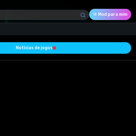
🎯 Mod para mim
Notícias de jogos
Download (5.21 Mb)
Avaliação
0.0
Votado
0
0
0
com sucesso e está livre de vírus