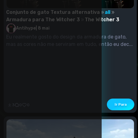
Conjunto de gato Textura alternativa
all
Armadura para The Witcher 3
The Witcher 3
Antihype
|
8 mai
Eu realmente gosto do design da armadura de gato,
mas as cores não me serviram em tudo, então eu dec...
Ir Para
3
0
0