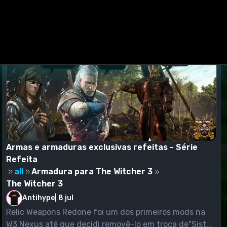
suários criarem modificações, mudando o mundo do jogo
jogo. Nada é necessário, exceto esperar um máximo de 1-2
Armas e armaduras exclusivas refeitas - Série
go seja executado no futuro.
Refeita
all
Armadura para The Witcher 3
rreção, que resolve o problema com todos os tipos de
The Witcher 3
Antihype
|
8 jul
Relic Weapons Redone foi um dos primeiros mods na
W3 Nexus até que decidi removê-lo em troca de"Sist...