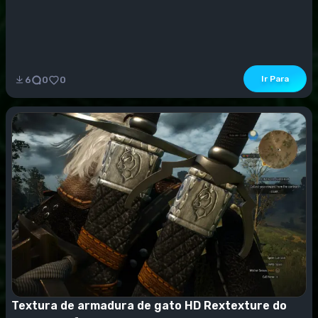
Ir Para
6
0
0
Textura de armadura de gato HD Rextexture do