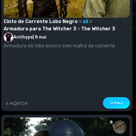
Cinto de Corrente Lobo Negro
all
Armadura para The Witcher 3
The Witcher 3
Antihype
|
8 mai
Armadura de lobo escuro com malha de corrente
Ir Para
4
0
0