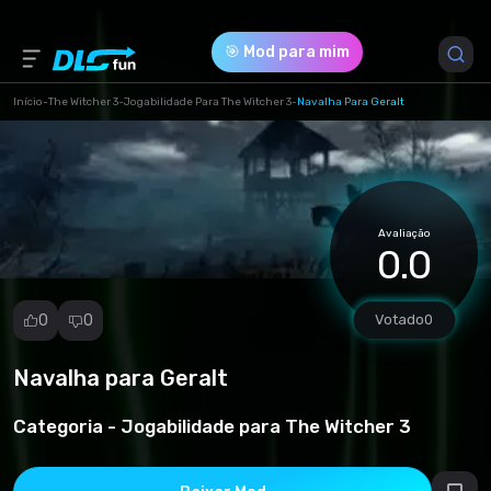
🎯 Mod para mim
Início
-
The Witcher 3
-
Jogabilidade Para The Witcher 3
-
Navalha Para Geralt
Versão do Jogo *
1 (adde7684e089666830cf21cdc7ff799e.zip)
Avaliação
Download (93.79 Kb)
0.0
0
0
Votado
0
Navalha para Geralt
Denunciar
mod
Categoria -
Jogabilidade para The Witcher 3
Spam
Violação de
direitos