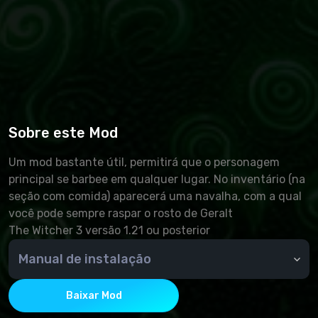
Sobre este Mod
Um mod bastante útil, permitirá que o personagem
principal se barbee em qualquer lugar. No inventário (na
seção com comida) aparecerá uma navalha, com a qual
você pode sempre raspar o rosto de Geralt
The Witcher 3 versão 1.21 ou posterior
Manual de instalação
crie uma pasta "mods" na pasta de jogos (se você
não tiver uma). Em seguida, movemos os arquivos do
Baixar Mod
arquivo mod para a nova pasta, que pode ser baixada