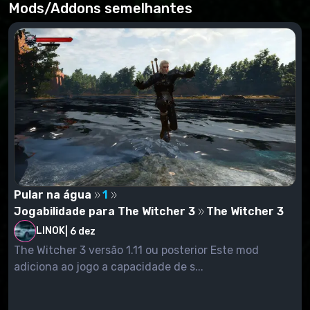
nesta página.
Mods/Addons semelhantes
Todos aqueles que tiverem um erro de compilação de
script devem instalar este mod (para versões
1.12/1.12.1).
Ajuda a resolver este problema.
Pular na água
1
Jogabilidade para The Witcher 3
The Witcher 3
LINOK
|
6 dez
The Witcher 3 versão 1.11 ou posterior Este mod
adiciona ao jogo a capacidade de s...