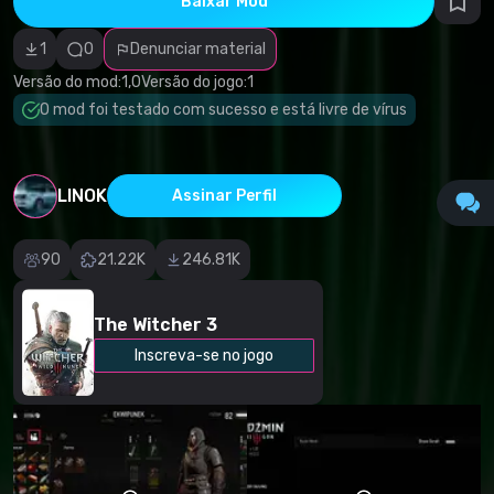
Baixar Mod
autorais
Categoria
incorreta
1
0
Denunciar material
Software
malicioso/vírus
Versão do mod:
1,0
Versão do jogo:
1
Conteúdo não
O mod foi testado com sucesso e está livre de vírus
funcional
Descrição
imprecisa
Outro
LINOK
Assinar Perfil
90
21.22K
246.81K
The Witcher 3
Inscreva-se no jogo