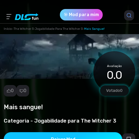
🎯 Mod para mim
Início
-
The Witcher 3
-
Jogabilidade Para The Witcher 3
-
Mais Sangue!
Versão do Jogo *
1 (26a89983ae7867d51f13ce4cd733f898.rar)
Avaliação
Download (187.47 Kb)
0.0
0
0
Votado
0
Mais sangue!
Denunciar
mod
Categoria -
Jogabilidade para The Witcher 3
Spam
Violação de
direitos