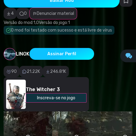
Baixar Mod
autorais
Categoria
incorreta
4
0
Denunciar material
Software
malicioso/vírus
Versão do mod:
1,0
Versão do jogo:
1
Conteúdo não
O mod foi testado com sucesso e está livre de vírus
funcional
Descrição
imprecisa
Outro
LINOK
Assinar Perfil
90
21.22K
246.81K
The Witcher 3
Inscreva-se no jogo