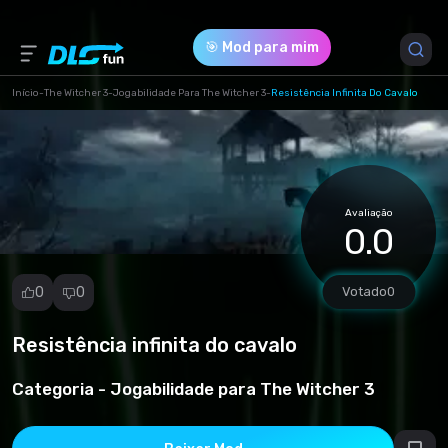
🎯 Mod para mim
Início
-
The Witcher 3
-
Jogabilidade Para The Witcher 3
-
Resistência Infinita Do Cavalo
Versão do Jogo *
1 (6dff3112b2b148ee0a71d0bc6f9a6956.7z)
Avaliação
Download (46.04 Kb)
0.0
0
0
Votado
0
Resistência infinita do cavalo
Denunciar
mod
Categoria -
Jogabilidade para The Witcher 3
Spam
Violação de
direitos