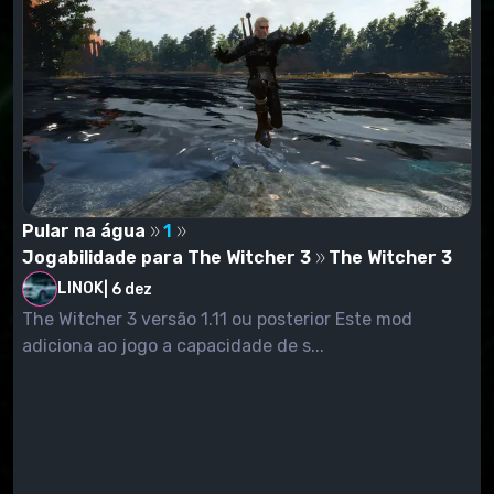
versões 1.12/1.12.1).
Ajuda a resolver este problema.
Pular na água
1
Jogabilidade para The Witcher 3
The Witcher 3
LINOK
|
6 dez
The Witcher 3 versão 1.11 ou posterior Este mod
adiciona ao jogo a capacidade de s...