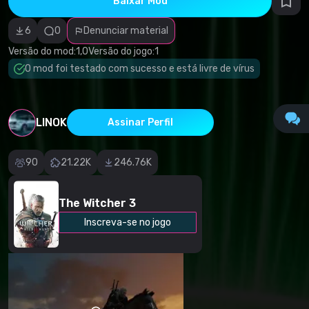
Baixar Mod
autorais
Categoria
incorreta
6
0
Denunciar material
Software
malicioso/vírus
Versão do mod:
1,0
Versão do jogo:
1
Conteúdo não
O mod foi testado com sucesso e está livre de vírus
funcional
Descrição
imprecisa
Outro
LINOK
Assinar Perfil
90
21.22K
246.76K
The Witcher 3
Inscreva-se no jogo