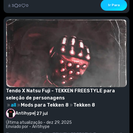
Ir Para
3
0
0
Tendo X Natsu Fuji - TEKKEN FREESTYLE para
seleção de personagens
all
Mods para Tekken 8
Tekken 8
Antihype
|
27 jul
Última atualização - dez 29, 2025
Enviado por - Antihype