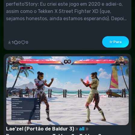
perfeito'Story: Eu criei este jogo em 2020 e adiei-o,
assim como o Tekken X Street Fighter XD (que,
sejamos honestos, ainda estamos esperando). Depois
que vi o trailer de anúncio, fiquei muito motivado, e
voltei ao projeto.Para ser honesto, eu acho que...
Ir Para
1
0
0
Lae'zel (Portão de Baldur 3)
all