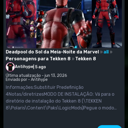
Deadpool do Sol da Meia-Noite da Marvel
all
Personagens para Tekken 8
Tekken 8
Antihype
|
5 ago
Última atualização - jun 13, 2026
Enviado por - Antihype
Informações:Substituir Predefinição
4Notas/diretrizesMODO DE INSTALAÇÃO: Vá para o
diretório de instalação do Tekken 8 (\TEKKEN
8\Polaris\Content\Paks\LogicMods)Pegue o modo
que você baixou e descompacte os arquivos .pak,
.ucas e .utoc do ZIP/ RarPlace na pasta Paks.Se você