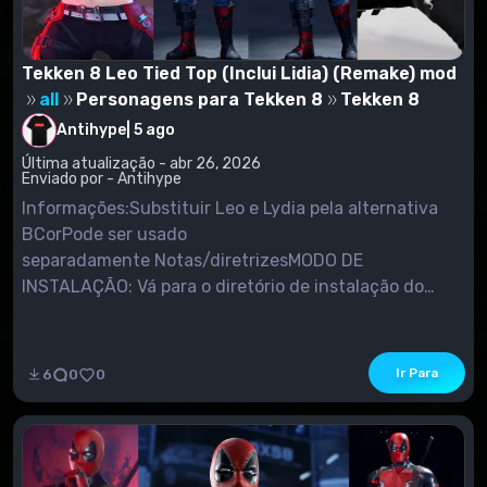
Tekken 8 Leo Tied Top (Inclui Lidia) (Remake) mod
all
Personagens para Tekken 8
Tekken 8
Antihype
|
5 ago
Última atualização - abr 26, 2026
Enviado por - Antihype
Informações:Substituir Leo e Lydia pela alternativa
BCorPode ser usado
separadamente Notas/diretrizesMODO DE
INSTALAÇÃO: Vá para o diretório de instalação do
Tekken 8 (\TEKKEN
8\Polaris\Content\Paks\LogicMods)Pegue o modo
que você baixou e descompacte os arquivos .pak,
Ir Para
6
0
0
.ucas e .utoc do ZIP/ RarPlace na pasta Paks.Se você
não tiver uma pasta chamada "LogicMods",...