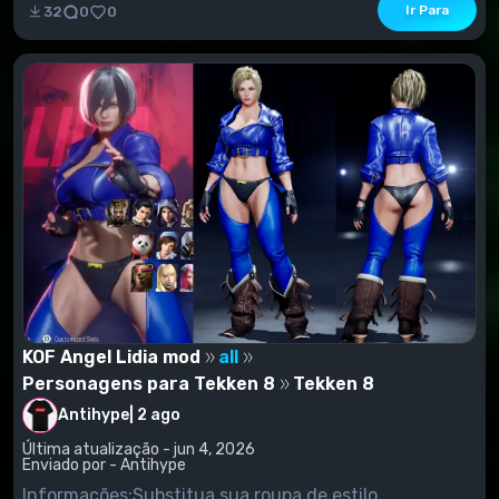
não tiver uma pasta chamada "LogicMods", precisará
Ir Para
32
0
0
criar uma
KOF Angel Lidia mod
all
Personagens para Tekken 8
Tekken 8
Antihype
|
2 ago
Última atualização - jun 4, 2026
Enviado por - Antihype
Informações:Substitua sua roupa de estilo