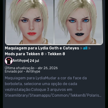
Maquiagem para Lydia Goth e Cateyes
all
Mods para Tekken 8
Tekken 8
Antihype
|
24 jul
Última atualização - abr 26, 2026
Enviado por - Antihype
Maquiagem para LydiaMudar a cor da face da
borboleta, selecione uma opção de cada
vezInstalação:Coloque 3 arquivos em
Steamlibrary/Steamapps/Common/Tekken8/Polaris/Co
(crie uma pasta Mods se ela não existir).