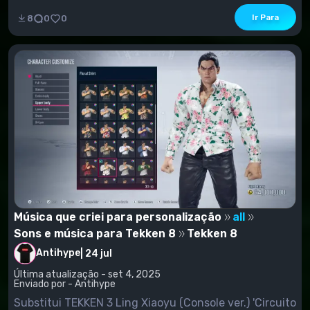
Ir Para
8
0
0
Música que criei para personalização
all
Sons e música para Tekken 8
Tekken 8
Antihype
|
24 jul
Última atualização - set 4, 2025
Enviado por - Antihype
Substitui TEKKEN 3 Ling Xiaoyu (Console ver.) 'Circuito