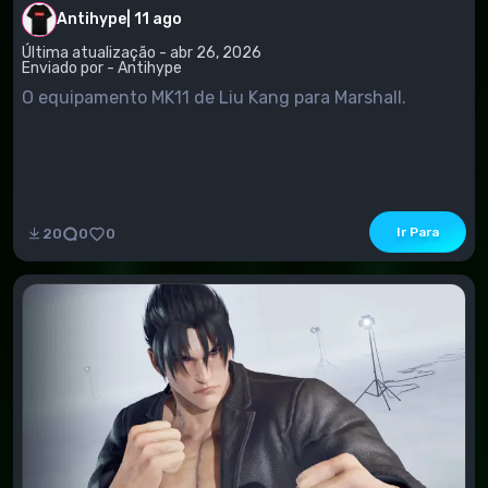
Antihype
|
11 ago
Última atualização - abr 26, 2026
Enviado por - Antihype
O equipamento MK11 de Liu Kang para Marshall.
Ir Para
20
0
0