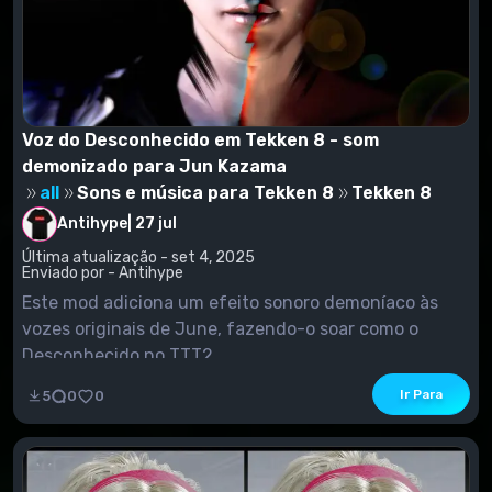
Voz do Desconhecido em Tekken 8 - som
demonizado para Jun Kazama
all
Sons e música para Tekken 8
Tekken 8
Antihype
|
27 jul
Última atualização - set 4, 2025
Enviado por - Antihype
Este mod adiciona um efeito sonoro demoníaco às
vozes originais de June, fazendo-o soar como o
Desconhecido no TTT2.
Ir Para
5
0
0