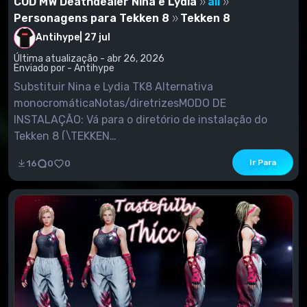
COD MW Deathdealer Nina e Lydia
all
Personagens para Tekken 8
Tekken 8
Antihype
|
27 jul
Última atualização - abr 26, 2026
Enviado por - Antihype
Substituir Nina e Lydia TK8 Alternativa
monocromáticaNotas/diretrizesMODO DE
INSTALAÇÃO: Vá para o diretório de instalação do
Tekken 8 (\TEKKEN
8\Polaris\Content\Paks\LogicMods)Pegue o modo
Ir Para
16
0
0
que você baixou e extraia o ZIP/ RarPlace tanto
arquivos .pak, .ucas e .utoc na pasta Paks.Se você não
tiver uma pasta chamada "LogicMods", precisará criar
uma