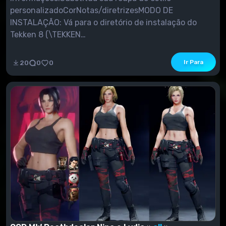
personalizadoCorNotas/diretrizesMODO DE
INSTALAÇÃO: Vá para o diretório de instalação do
Tekken 8 (\TEKKEN
8\Polaris\Content\Paks\LogicMods)Pegue o modo
que você baixou e extraia os arquivos .pak, .ucas e
Ir Para
20
0
0
.utoc do ZIP/ RarPlace na pasta Paks.Se você não
tiver uma pasta chamada "LogicMods", precisará criar
uma