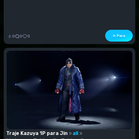
Ir Para
0
0
0
Traje Kazuya 1P para Jin
all