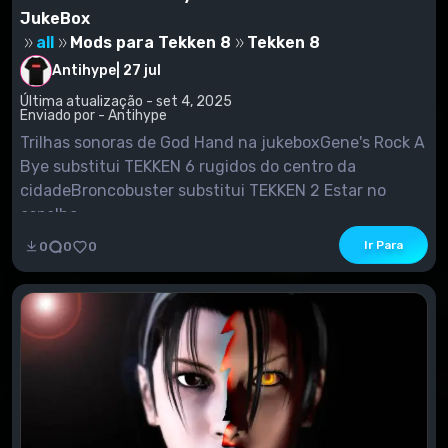
JukeBox
all
Mods para Tekken 8
Tekken 8
Antihype
|
27 jul
Última atualização - set 4, 2025
Enviado por - Antihype
Trilhas sonoras de God Hand na jukeboxGene's Rock A
Bye substitui TEKKEN 6 rugidos do centro da
cidadeBroncobuster substitui TEKKEN 2 Estar no
espelho
Ir Para
0
0
0