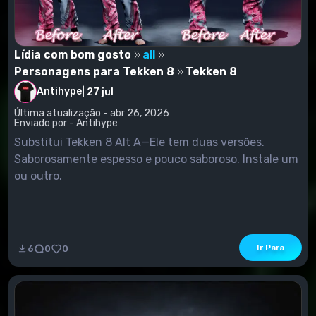
Lídia com bom gosto
all
Personagens para Tekken 8
Tekken 8
Antihype
|
27 jul
Última atualização - abr 26, 2026
Enviado por - Antihype
Substitui Tekken 8 Alt A—Ele tem duas versões.
Saborosamente espesso e pouco saboroso. Instale um
ou outro.
Ir Para
6
0
0