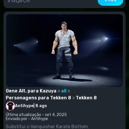
Ir Para
12
0
0
Gene Alt. para Kazuya
all
Personagens para Tekken 8
Tekken 8
Antihype
|
8 ago
Última atualização - set 4, 2025
Enviado por - Antihype
Substitui o Vanquisher Karate Bottom.