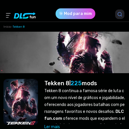
🎯 Mod para mim
Início
-
Tekken 8
Tekken 8
225
mods
|
Tekken 8 continua a famosa série de luta c
om um novo nível de gráficos e jogabilidade,
oferecendo aos jogadores batalhas com pe
rsonagens favoritos e novos desafios.
DLC
fun.com
oferece mods que expandem o el
enco de lutadores e arenas, adicionando fre
Ler mais