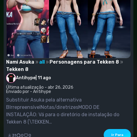
Nami Asuka
all
Personagens para Tekken 8
Tekken 8
Antihype
|
11 ago
Última atualização - abr 26, 2026
Enviado por - Antihype
Substituir Asuka pela alternativa
BIrrepreensívelNotas/diretrizesMODO DE
INSTALAÇÃO: Vá para o diretório de instalação do
Tekken 8 (\TEKKEN
8\Polaris\Content\Paks\LogicMods)Pegue o modo
Ir Para
31
0
0
que você baixou e extraia os arquivos .pak, .ucas e