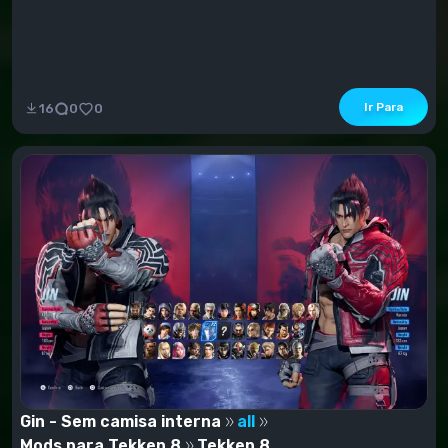
Ir Para
16
0
0
Gin - Sem camisa interna
all
Mods para Tekken 8
Tekken 8