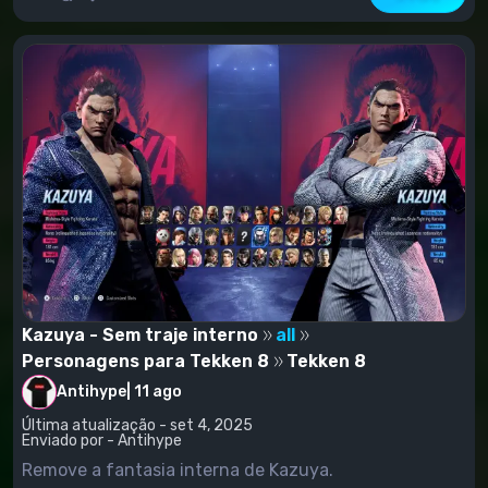
.utoc do ZIP/ RarPlace na pasta Paks.Se você não
tiver uma pasta chamada "LogicMods", precisará criar
uma
Kazuya - Sem traje interno
all
Personagens para Tekken 8
Tekken 8
Antihype
|
11 ago
Última atualização - set 4, 2025
Enviado por - Antihype
Remove a fantasia interna de Kazuya.