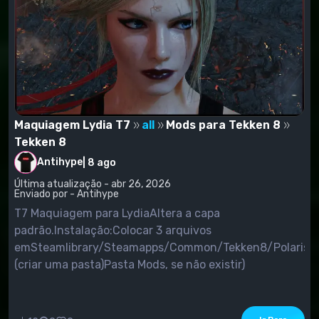
Maquiagem Lydia T7
all
Mods para Tekken 8
Tekken 8
Antihype
|
8 ago
Última atualização - abr 26, 2026
Enviado por - Antihype
T7 Maquiagem para LydiaAltera a capa
padrão.Instalação:Colocar 3 arquivos
emSteamlibrary/Steamapps/Common/Tekken8/Polaris/
(criar uma pasta)Pasta Mods, se não existir)