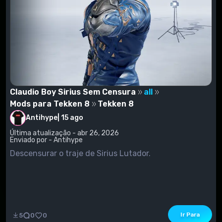
Claudio Boy Sirius Sem Censura
all
Mods para Tekken 8
Tekken 8
Antihype
|
15 ago
Última atualização - abr 26, 2026
Enviado por - Antihype
Descensurar o traje de Sirius Lutador.
Ir Para
5
0
0