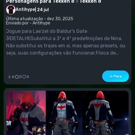
Personagens para Tekken 8
Tekken 8
Antihype
|
24 jul
Última atualização - dez 30, 2025
Enviado por - Antihype
Jogue para Lae'zel do Baldur's Gate
3!DETALHESubstitui a 3ª e 4ª predefinições de Nina.
Não substitui os trajes em si, mas apenas presets, ou
seja, suas configurações vão funcionar.Física de
Tecido!INSTALAÇÃOColoque os 3 arquivos
Laezel_1000_P na pasta Mods, localizada em [Your
T8 Installation]\Polaris\Content\Paks. Crie um se ele
Ir Para
6
0
0
ainda não estiver...