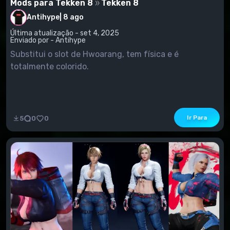
Mods para Tekken 8
Tekken 8
Antihype
|
8 ago
Última atualização - set 4, 2025
Enviado por - Antihype
Substitui o slot de Hwoarang, tem física e é
totalmente colorido.
Ir Para
5
0
0