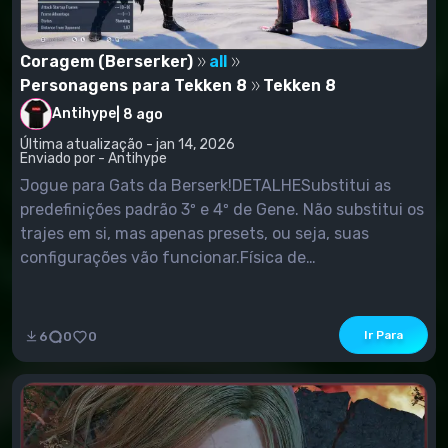
Coragem (Berserker)
all
Personagens para Tekken 8
Tekken 8
Antihype
|
8 ago
Última atualização - jan 14, 2026
Enviado por - Antihype
Jogue para Gats da Berserk!DETALHESubstitui as
predefinições padrão 3º e 4º de Gene. Não substitui os
trajes em si, mas apenas presets, ou seja, suas
configurações vão funcionar.Física de
Tecido!INSTALAÇÃOColoque os arquivos 3
Guts_1000_P na pasta Mods localizada em [Your T8
Installation]\Polaris\Content\Paks. Crie um se ele
Ir Para
6
0
0
ainda não estiver lá.