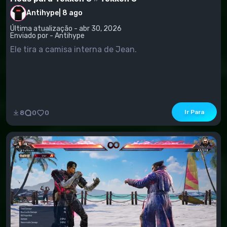
Antihype
|
8 ago
Última atualização - abr 30, 2026
Enviado por - Antihype
Ele tira a camisa interna de Jean.
Ir Para
8
0
0