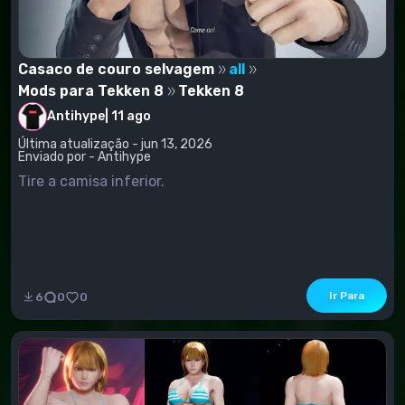
Casaco de couro selvagem
all
Mods para Tekken 8
Tekken 8
Antihype
|
11 ago
Última atualização - jun 13, 2026
Enviado por - Antihype
Tire a camisa inferior.
Ir Para
6
0
0