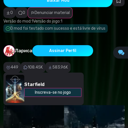
Baixar Mod
autorais
Categoria
incorreta
0
0
Denunciar material
Software
malicioso/vírus
Versão do mod:
1
Versão do jogo:
1
Conteúdo não
O mod foi testado com sucesso e está livre de vírus
funcional
Descrição
imprecisa
Outro
Лариса
Assinar Perfil
449
108.45K
583.96K
Starfield
Inscreva-se no jogo