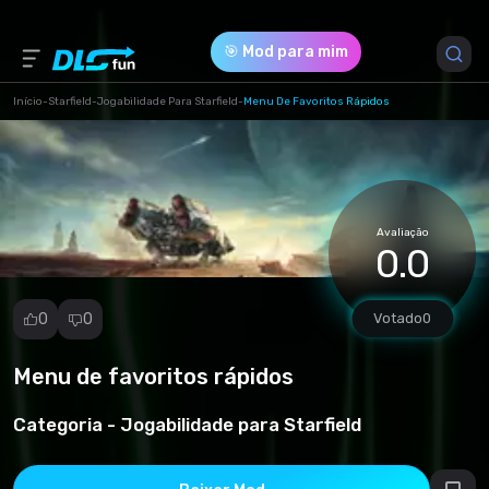
🎯 Mod para mim
Início
-
Starfield
-
Jogabilidade Para Starfield
-
Menu De Favoritos Rápidos
Versão do Jogo *
1 (1f166d83b967501d013fd1e6808f61fe.zip)
Avaliação
Download (2.71 Mb)
0.0
0
0
Votado
0
Menu de favoritos rápidos
Denunciar
mod
Categoria -
Jogabilidade para Starfield
Spam
Violação de
direitos