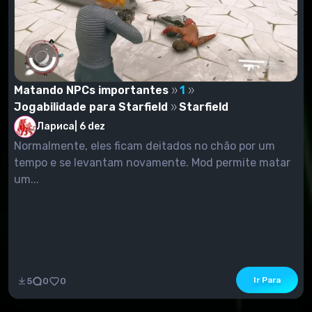
Matando NPCs importantes
1
Jogabilidade para Starfield
Starfield
Лариса
|
6 dez
Normalmente, eles ficam deitados no chão por um
tempo e se levantam novamente. Mod permite matar
um...
Ir Para
5
0
0