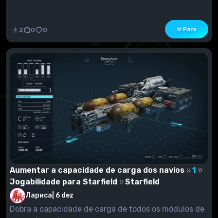
Ir Para
2
0
0
Aumentar a capacidade de carga dos navios
1
Jogabilidade para Starfield
Starfield
Лариса
|
6 dez
Dobra a capacidade de carga de todos os módulos de