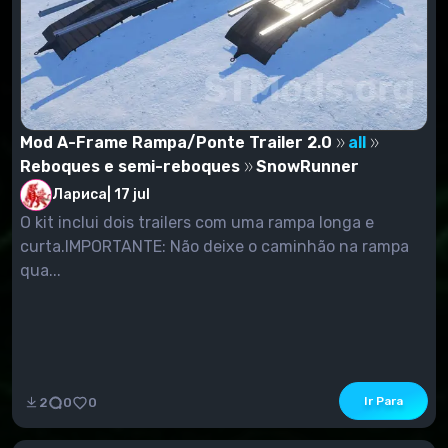
Mod A-Frame Rampa/Ponte Trailer 2.0
all
Reboques e semi-reboques
SnowRunner
Лариса
|
17 jul
O kit inclui dois trailers com uma rampa longa e
curta.IMPORTANTE: Não deixe o caminhão na rampa
qua...
Ir Para
2
0
0