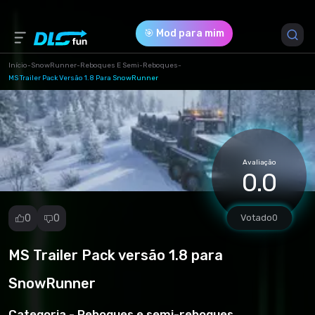
🎯 Mod para mim
Início
-
SnowRunner
-
Reboques E Semi-Reboques
-
MS Trailer Pack Versão 1.8 Para SnowRunner
Versão do Jogo *
17.3 (3e94ea9d6987feacae63694ebe3a8f99.zip)
Download (8.67 Mb)
Avaliação
0.0
0
0
Votado
0
MS Trailer Pack versão 1.8 para
Denunciar
mod
SnowRunner
Spam
Violação de
Categoria -
Reboques e semi-reboques