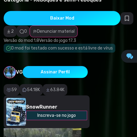
direitos
autorais
Categoria
incorreta
Baixar Mod
Software
malicioso/vírus
2
0
Denunciar material
Conteúdo não
funcional
Versão do mod:
1.8
Versão do jogo:
17.3
Descrição
imprecisa
O mod foi testado com sucesso e está livre de vírus
Outro
VG
Assinar Perfil
59
54.18K
63.84K
SnowRunner
Inscreva-se no jogo