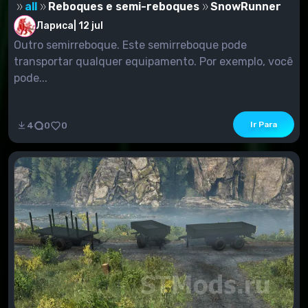
all
Reboques e semi-reboques
SnowRunner
Лариса
|
12 jul
Outro semirreboque. Este semirreboque pode
transportar qualquer equipamento. Por exemplo, você
pode...
Ir Para
4
0
0