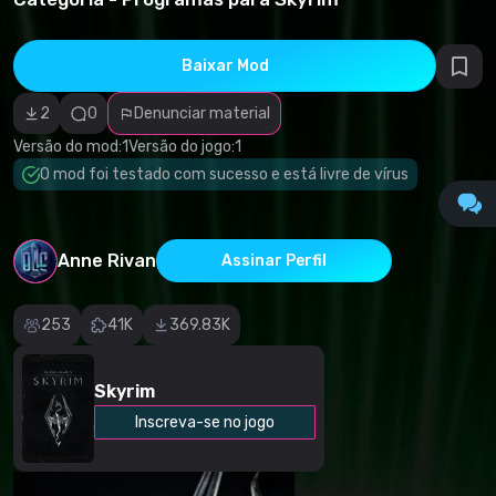
direitos
autorais
Categoria
incorreta
Baixar Mod
Software
malicioso/vírus
2
0
Denunciar material
Conteúdo não
funcional
Versão do mod:
1
Versão do jogo:
1
Descrição
imprecisa
O mod foi testado com sucesso e está livre de vírus
Outro
Anne Rivan
Assinar Perfil
253
41K
369.83K
Skyrim
Inscreva-se no jogo