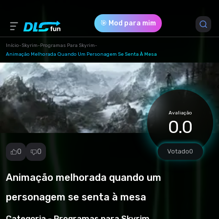
🎯 Mod para mim
Início
-
Skyrim
-
Programas Para Skyrim
-
Animação Melhorada Quando Um Personagem Se Senta À Mesa
Versão do Jogo *
1 (c96687822ccb7cf1681960b5d906f8ae.zip)
Download (1.86 Mb)
Avaliação
0.0
0
0
Votado
0
Animação melhorada quando um
Denunciar
mod
personagem se senta à mesa
Spam
Violação de
Categoria -
Programas para Skyrim