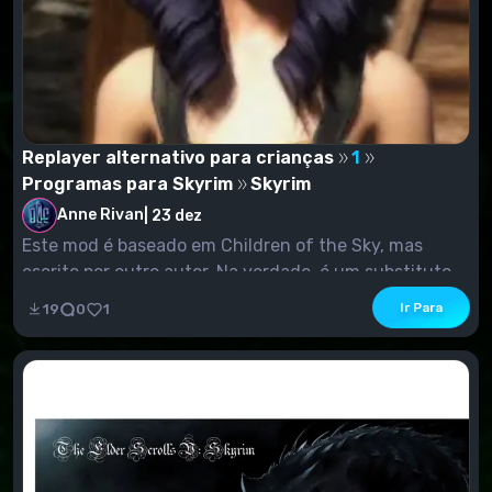
Replayer alternativo para crianças
1
Programas para Skyrim
Skyrim
Anne Rivan
|
23 dez
Este mod é baseado em Children of the Sky, mas
escrito por outro autor. Na verdade, é um substituto...
Ir Para
19
0
1