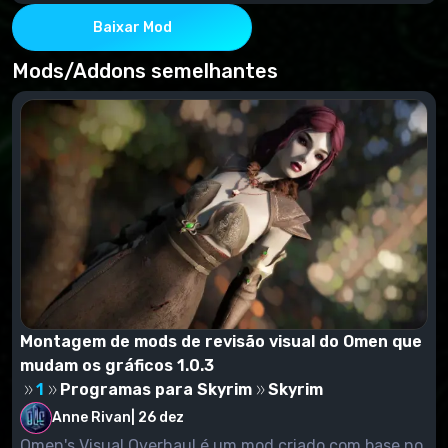
Por meio do NMM ou manualmente - copie o
conteúdo do arquivamento para a pasta de dados
Baixar Mod
Mods/Addons semelhantes
Montagem de mods de revisão visual do Omen que
mudam os gráficos 1.0.3
1
Programas para Skyrim
Skyrim
Anne Rivan
|
26 dez
Omen's Visual Overhaul é um mod criado com base no