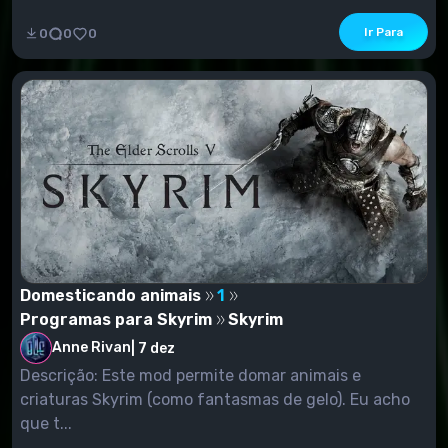
Ir Para
0
0
0
Domesticando animais
1
Programas para Skyrim
Skyrim
Anne Rivan
|
7 dez
Descrição: Este mod permite domar animais e
criaturas Skyrim (como fantasmas de gelo). Eu acho
que t...