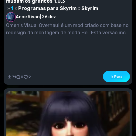
mudam os gráficos 1.0.3
1
Programas para Skyrim
Skyrim
Anne Rivan
|
26 dez
Omen's Visual Overhaul é um mod criado com base no
redesign da montagem de moda Hel. Esta versão inc...
Ir Para
71
0
2