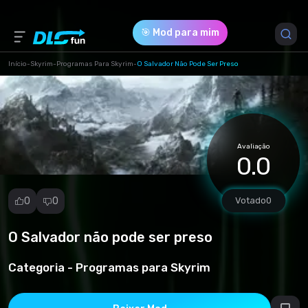
🎯 Mod para mim
Início
-
Skyrim
-
Programas Para Skyrim
-
O Salvador Não Pode Ser Preso
Versão do Jogo *
1 (19f3cac1bbab52555f839e8dde23ebc7.rar)
Avaliação
Download (0.71 Kb)
0.0
0
0
Votado
0
O Salvador não pode ser preso
Denunciar
mod
Categoria -
Programas para Skyrim
Spam
Violação de
direitos