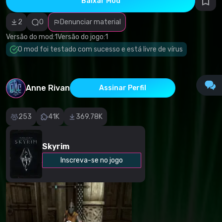
Baixar Mod
autorais
Categoria
incorreta
2
0
Denunciar material
Software
malicioso/vírus
Versão do mod:
1
Versão do jogo:
1
Conteúdo não
O mod foi testado com sucesso e está livre de vírus
funcional
Descrição
imprecisa
Outro
Anne Rivan
Assinar Perfil
253
41K
369.78K
Skyrim
Inscreva-se no jogo