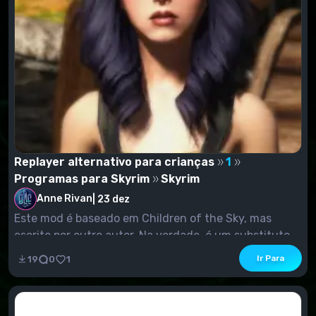
Replayer alternativo para crianças
1
Programas para Skyrim
Skyrim
Anne Rivan
|
23 dez
Este mod é baseado em Children of the Sky, mas
escrito por outro autor. Na verdade, é um substituto...
Ir Para
19
0
1