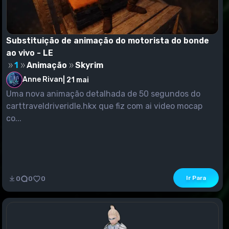
Substituição de animação do motorista do bonde
ao vivo - LE
1
Animação
Skyrim
Anne Rivan
|
21 mai
Uma nova animação detalhada de 50 segundos do
carttraveldriveridle.hkx que fiz com ai video mocap
co...
Ir Para
0
0
0