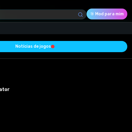
🎯 Mod para mim
Notícias de jogos
Download (9.56 Mb)
Avaliação
5.0
ator
Votado
2
2
0
ucesso e está livre de vírus