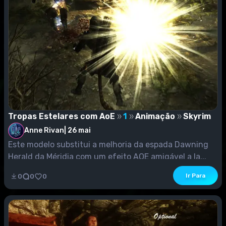
Tropas Estelares com AoE
1
Animação
Skyrim
Anne Rivan
|
26 mai
Este modelo substitui a melhoria da espada Dawning
Herald da Méridia com um efeito AOE amigável a la...
Ir Para
0
0
0