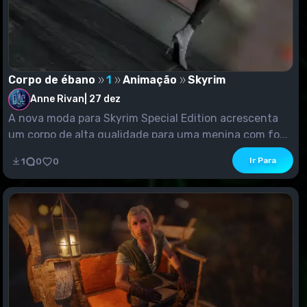
Corpo de ébano
1
Animação
Skyrim
Anne Rivan
|
27 dez
A nova moda para Skyrim Special Edition acrescenta
um corpo de alta qualidade para uma menina com fo...
Ir Para
1
0
0