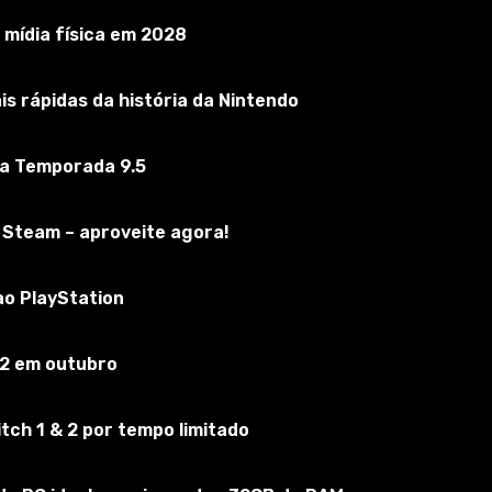
mídia física em 2028
s rápidas da história da Nintendo
 a Temporada 9.5
 Steam – aproveite agora!
ao PlayStation
edguard.
 2 em outubro
ch 1 & 2 por tempo limitado
o arquivamento para a pasta de dados