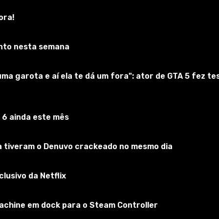
ora!
yrim
nto nesta semana
Inscreva-se no jogo
a garota e aí ela te dá um fora": ator de GTA 5 fez t
 6 ainda este mês
ra tiveram o Denuvo crackeado no mesmo dia
lusivo da Netflix
achine em dock para o Steam Controller