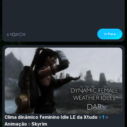
Ir Para
1
0
0
Clima dinâmico feminino Idle LE da Xtudo
1
Animação
Skyrim