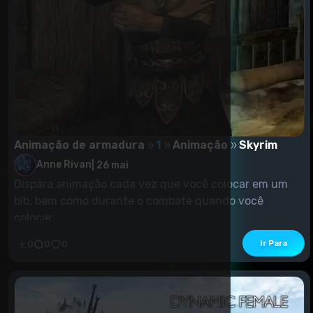
Animação de armadura
1
Animação
Skyrim
Anne Rivan
|
26 mai
Dispara animação cada vez que você colocar em um
bib, bem como durante o combate quando você
colocar...
Ir Para
0
0
0