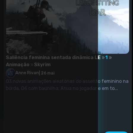
Saliência feminina sentada dinâmica LE
1
Animação
Skyrim
Anne Rivan
|
26 mai
03 novas animações aleatórias do assento feminino na
borda, 04 com baunilha. Atua no jogador e em to...