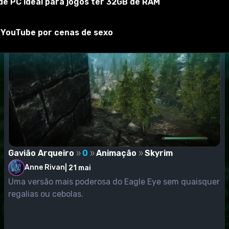
e PC ideal para jogos ter 32GB de RAM
do YouTube por cenas de sexo
Gavião Arqueiro
0
Animação
Skyrim
Anne Rivan
|
21 mai
Uma versão mais poderosa do Eagle Eye sem quaisquer
regalias ou cebolas.