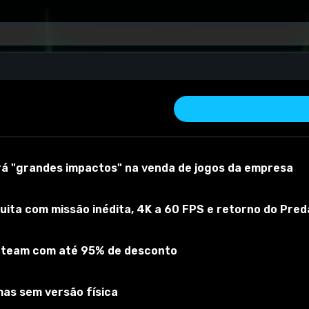
erá "grandes impactos" na venda de jogos da empresa
uita com missão inédita, 4K a 60 FPS e retorno do Pred
 Steam com até 95% de desconto
 material
Versão do mod:
1
Versão do jogo:
1
O mod foi testado com s
mas sem versão física