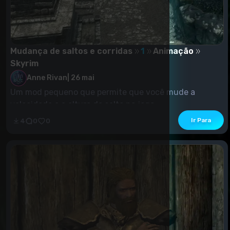
Mudança de saltos e corridas
1
Animação
Skyrim
Anne Rivan
|
26 mai
Um mod pequeno que permite que você mude a
velocidade e a altura do salto no jogo.
Ir Para
4
0
0