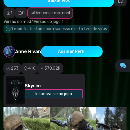
Baixar Mod
autorais
Categoria
incorreta
1
0
Denunciar material
Software
malicioso/vírus
Versão do mod:
1
Versão do jogo:
1
Conteúdo não
O mod foi testado com sucesso e está livre de vírus
funcional
Descrição
imprecisa
Outro
Anne Rivan
Assinar Perfil
253
41K
370.02K
Skyrim
Inscreva-se no jogo