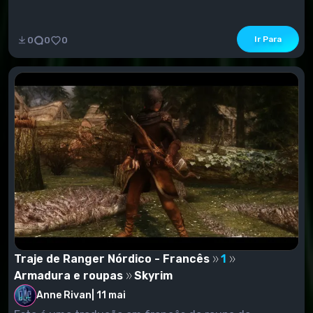
Ir Para
0
0
0
Traje de Ranger Nórdico - Francês
1
Armadura e roupas
Skyrim
Anne Rivan
|
11 mai