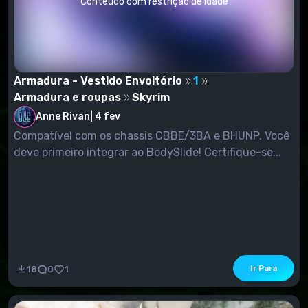
Conteúdo com restrição de idade
Armadura - Vestido Envoltório
1
Armadura e roupas
Skyrim
Anne Rivan
|
4 fev
Compatível com os chassis CBBE/3BA e BHUNP. Você
deve primeiro integrar ao BodySlide! Certifique-se...
Ir Para
18
0
1