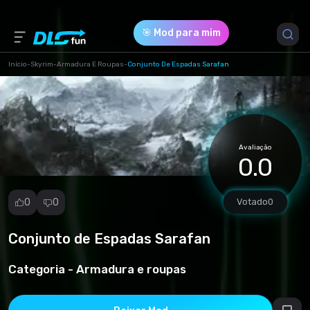
🎯 Mod para mim
Início
-
Skyrim
-
Armadura E Roupas
-
Conjunto De Espadas Sarafan
Versão do Jogo *
1 (b3835f3f4e189f51789f38fa881e0128.zip)
Avaliação
Download (12.43 Mb)
0.0
0
0
Votado
0
Conjunto de Espadas Sarafan
Denunciar
mod
Categoria -
Armadura e roupas
Spam
Violação de
direitos