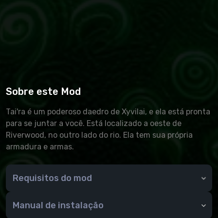
Sobre este Mod
Tai'ra é um poderoso daedro de Xyvilai, e ela está pronta
para se juntar a você. Está localizado a oeste de
Riverwood, no outro lado do rio. Ela tem sua própria
armadura e armas.
Requisitos do mod
Histórico de alterações:
Texturas v1.2.3.5 substituídas por texturas de
Manual de instalação
resolução mais alta (texturas 4K). Os recursos de