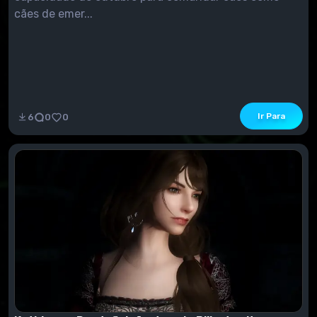
cães de emer...
Ir Para
6
0
0