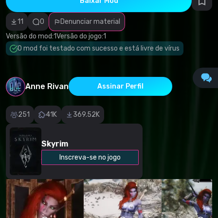
Baixar Mod
autorais
Categoria
incorreta
11
0
Denunciar material
Software
malicioso/vírus
Versão do mod:
1
Versão do jogo:
1
Conteúdo não
O mod foi testado com sucesso e está livre de vírus
funcional
Descrição
imprecisa
Outro
Anne Rivan
Assinar Perfil
251
41K
369.52K
Skyrim
Inscreva-se no jogo