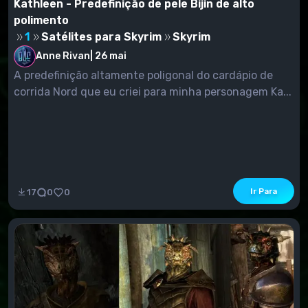
Kathleen - Predefinição de pele Bijin de alto
polimento
1
Satélites para Skyrim
Skyrim
Anne Rivan
|
26 mai
A predefinição altamente poligonal do cardápio de
corrida Nord que eu criei para minha personagem Ka...
Ir Para
17
0
0