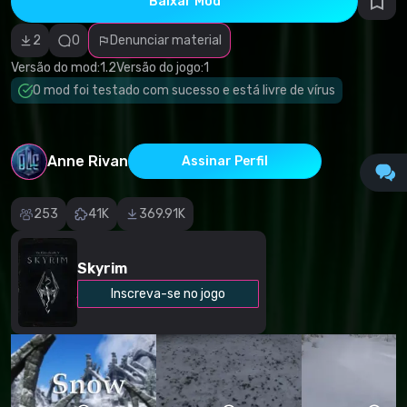
Baixar Mod
autorais
Categoria
incorreta
2
0
Denunciar material
Software
malicioso/vírus
Versão do mod:
1.2
Versão do jogo:
1
Conteúdo não
O mod foi testado com sucesso e está livre de vírus
funcional
Descrição
imprecisa
Outro
Anne Rivan
Assinar Perfil
253
41K
369.91K
Skyrim
Inscreva-se no jogo