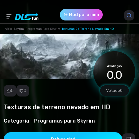
🎯 Mod para mim
Início
-
Skyrim
-
Programas Para Skyrim
-
Texturas De Terreno Nevado Em HD
Versão do Jogo *
1 (567d7bdbc2cdc5a084c0ada1107d3e05.7z)
Avaliação
Download (200.58 Mb)
0.0
0
0
Votado
0
Texturas de terreno nevado em HD
Denunciar
mod
Categoria -
Programas para Skyrim
Spam
Violação de
direitos