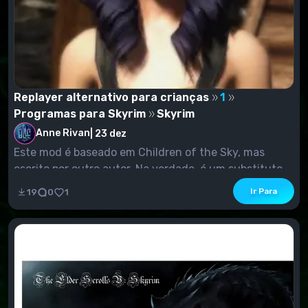
Replayer alternativo para crianças
1
Programas para Skyrim
Skyrim
Anne Rivan
|
23 dez
Este mod é baseado em Children of the Sky, mas
escrito por outro autor. Na verdade, é um substituto...
Ir Para
19
0
1