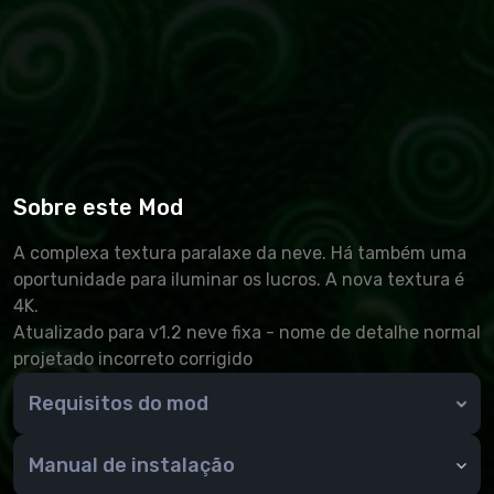
Sobre este Mod
A complexa textura paralaxe da neve. Há também uma
oportunidade para iluminar os lucros. A nova textura é
4K.
Atualizado para v1.2 neve fixa - nome de detalhe normal
projetado incorreto corrigido
Requisitos do mod
SKESNAME
Biblioteca de endereços para plug-ins do SKSE
Manual de instalação
Revolução de movimento de animação