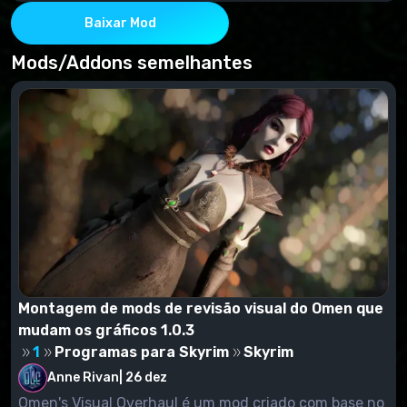
Por meio do NMM ou manualmente - copie o
Substituidor de Animação Dinâmica
conteúdo do arquivamento para a pasta de dados
Baixar Mod
Projeto Novo Reinado - Mecanismo de
Comportamento Ilimitado Nemesis
Mods/Addons semelhantes
Intérprete de Carga
Montagem de mods de revisão visual do Omen que
mudam os gráficos 1.0.3
1
Programas para Skyrim
Skyrim
Anne Rivan
|
26 dez
Omen's Visual Overhaul é um mod criado com base no