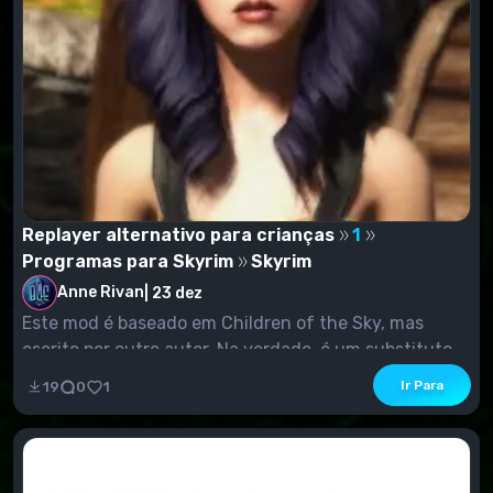
Replayer alternativo para crianças
1
Programas para Skyrim
Skyrim
Anne Rivan
|
23 dez
Este mod é baseado em Children of the Sky, mas
escrito por outro autor. Na verdade, é um substituto...
Ir Para
19
0
1