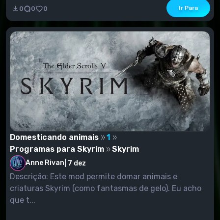
Ir Para
0
0
0
Domesticando animais
1
Programas para Skyrim
Skyrim
Anne Rivan
|
7 dez
Descrição: Este mod permite domar animais e
criaturas Skyrim (como fantasmas de gelo). Eu acho
que t...