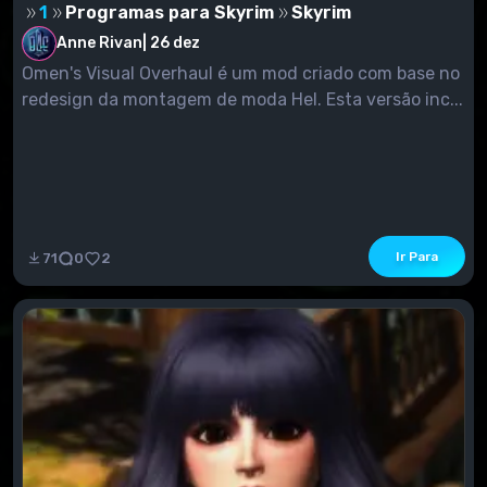
1
Programas para Skyrim
Skyrim
Anne Rivan
|
26 dez
Omen's Visual Overhaul é um mod criado com base no
redesign da montagem de moda Hel. Esta versão inc...
Ir Para
71
0
2