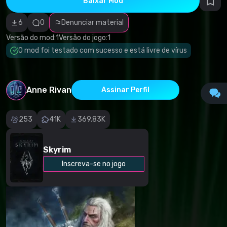
Baixar Mod
autorais
Categoria
incorreta
6
0
Denunciar material
Software
malicioso/vírus
Versão do mod:
1
Versão do jogo:
1
Conteúdo não
O mod foi testado com sucesso e está livre de vírus
funcional
Descrição
imprecisa
Outro
Anne Rivan
Assinar Perfil
253
41K
369.83K
Skyrim
Inscreva-se no jogo