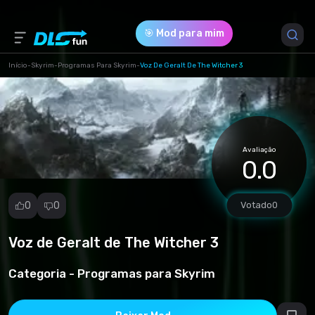
🎯 Mod para mim
Início
-
Skyrim
-
Programas Para Skyrim
-
Voz De Geralt De The Witcher 3
Versão do Jogo *
1 (90ec701d2251e5f441dc6b70995444fd.zip)
Avaliação
Download (111.44 Mb)
0.0
0
0
Votado
0
Voz de Geralt de The Witcher 3
Denunciar
mod
Categoria -
Programas para Skyrim
Spam
Violação de
direitos