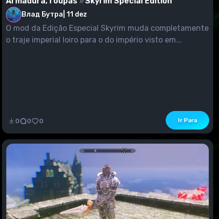
Armadura, roupas
Skyrim Special Edition
Влад Бутра
|
11 dez
O mod da Edição Especial Skyrim muda completamente
o traje imperial loiro para o do império visto em...
Ir Para
0
0
0