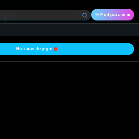
🎯 Mod para mim
Notícias de jogos
Download (0.48 Kb)
Avaliação
0.0
Votado
0
0
0
om sucesso e está livre de vírus