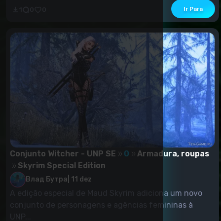
Ir Para
1
0
0
Conjunto Witcher - UNP SE
0
Armadura, roupas
Skyrim Special Edition
Влад Бутра
|
11 dez
A edição especial de Maud Skyrim adiciona um novo
conjunto de personagens e agências femininas à
UNP...