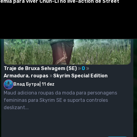
emia para viver Chun-Li no live-action de Street
Traje de Bruxa Selvagem (SE)
0
Armadura, roupas
Skyrim Special Edition
Влад Бутра
|
11 dez
Maud adiciona roupas da moda para personagens
femininas para Skyrim SE e suporta controles
deslizant...