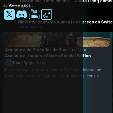
"Queria dar o meu melhor": Callina Liang comeu
Junte-se a nós
Fighter
7 agosto, 2026, 13:48
ign br
Nintendo confirma aumento de preço do Switch 
7 agosto, 2026, 13:35
Armadura do Portador da Guerra
1.0
Armadura, roupas
Skyrim Special Edition
Влад Бутра
|
6 dez
Esta moda para Skyrim Special Edition adiciona um
novo traje Heralt of War de alta qualidade, consis...