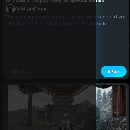
Armadura, roupas
Skyrim Special Edition
Antihype
|
16 jun
Crie um conjunto de armaduras na forja usando o livro
"Witcher Crafting".O livro pode ser encontrado...
Ir Para
3
0
0