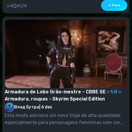
Ir Para
5
0
0
Armadura de Lobo Grão-mestre - CBBE SE
1.0
Armadura, roupas
Skyrim Special Edition
Влад Бутра
|
6 dez
Esta moda adiciona um novo traje de alta qualidade,
especialmente para personagens femininas com cor...