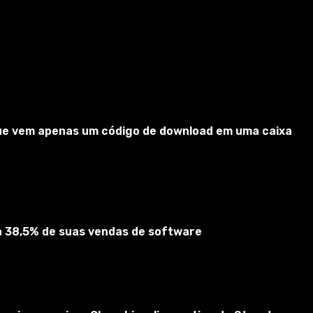
 que vem apenas um código de download em uma caixa
indhelm, que pode ser adotada). Além disso, agora você
ta 38,5% de suas vendas de software