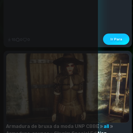
Ir Para
15
0
0
Armadura de bruxa da moda UNP CBBE
all