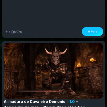
Ir Para
6
0
0
Armadura de Cavaleiro Demônio
1.0