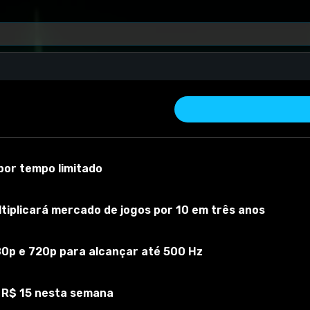
roas De Casamento
or tempo limitado
iplicará mercado de jogos por 10 em três anos
de casamento
80p e 720p para alcançar até 500 Hz
 material
Versão do mod:
1.0
Versão do jogo:
1.0
O mod foi testado c
 R$ 15 nesta semana