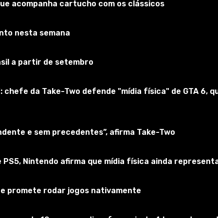
que acompanha cartucho com os clássicos
onto nesta semana
sil a partir de setembro
: chefe da Take-Two defende "mídia física" de GTA 6,
to para a classificação de Sofia (uma menina mendiga de W
endente e sem precedentes”, afirma Take-Two
 PS5, Nintendo afirma que mídia física ainda represen
 e promete rodar jogos nativamente