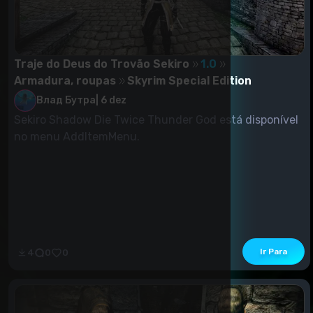
Traje do Deus do Trovão Sekiro
1.0
Armadura, roupas
Skyrim Special Edition
Влад Бутра
|
6 dez
Sekiro Shadow Die Twice Thunder God está disponível
no menu AddItemMenu.
Ir Para
4
0
0