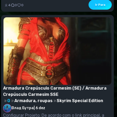
Ir Para
4
0
0
Armadura Crepúsculo Carmesim (SE) / Armadura
Crepúsculo Carmesim SSE
0
Armadura, roupas
Skyrim Special Edition
Влад Бутра
|
6 dez
Configurar Projeto: De acordo com o link principal, a