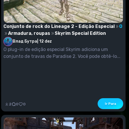
Conjunto de rock do Lineage 2 - Edição Especial
0
Armadura, roupas
Skyrim Special Edition
Влад Бутра
|
12 dez
O plug-in de edição especial Skyrim adiciona um
conjunto de travas de Paradise 2. Você pode obtê-lo...
Ir Para
2
0
0