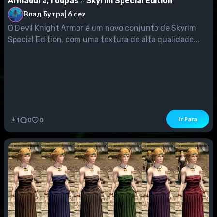
Armadura, roupas
Skyrim Special Edition
Влад Бутра
|
6 dez
O Devil Knight Armor é um novo conjunto de Skyrim
Special Edition, com uma textura de alta qualidade...
Ir Para
1
0
0