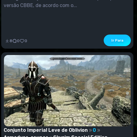
versão CBBE, de acordo com o...
Ir Para
8
0
0
Conjunto Imperial Leve de Oblivion
0