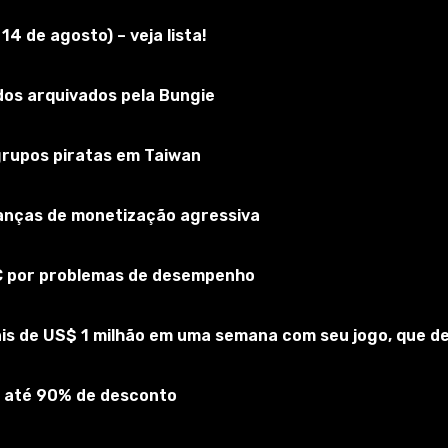
4 de agosto) – veja lista!
kyrim Special Edition
Inscreva-se no jogo
os arquivados pela Bungie
 grupos piratas em Taiwan
rianças de monetização agressiva
PC por problemas de desempenho
is de US$ 1 milhão em uma semana com seu jogo, que 
 até 90% de desconto