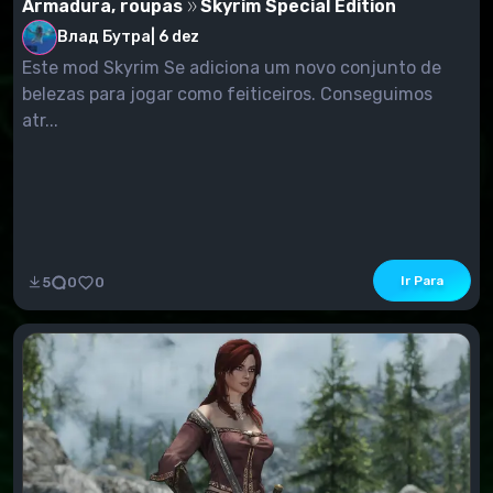
Armadura, roupas
Skyrim Special Edition
Влад Бутра
|
6 dez
Este mod Skyrim Se adiciona um novo conjunto de
belezas para jogar como feiticeiros. Conseguimos
atr...
Ir Para
5
0
0