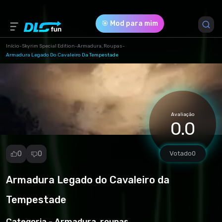
🎯 Mod para mim
Início
-
Skyrim Special Edition
-
Armadura, Roupas
-
Armadura Legado Do Cavaleiro Da Tempestade
Versão do Jogo *
1.0 (bdccfb1c3422fcbb5ae03f6c7ed0628e.rar)
Download (12.69 Mb)
Avaliação
0.0
0
0
Votado
0
Armadura Legado do Cavaleiro da
Denunciar
mod
Tempestade
Spam
Violação de
Categoria -
Armadura, roupas