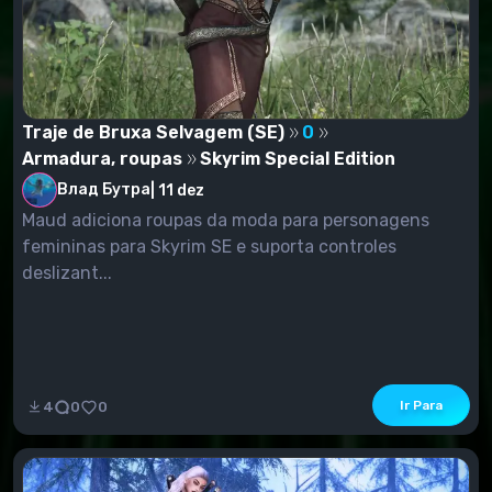
Traje de Bruxa Selvagem (SE)
0
Armadura, roupas
Skyrim Special Edition
Влад Бутра
|
11 dez
Maud adiciona roupas da moda para personagens
femininas para Skyrim SE e suporta controles
deslizant...
Ir Para
4
0
0