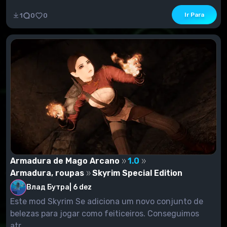
Ir Para
1
0
0
Armadura de Mago Arcano
1.0
Armadura, roupas
Skyrim Special Edition
Влад Бутра
|
6 dez
Este mod Skyrim Se adiciona um novo conjunto de
belezas para jogar como feiticeiros. Conseguimos
atr...