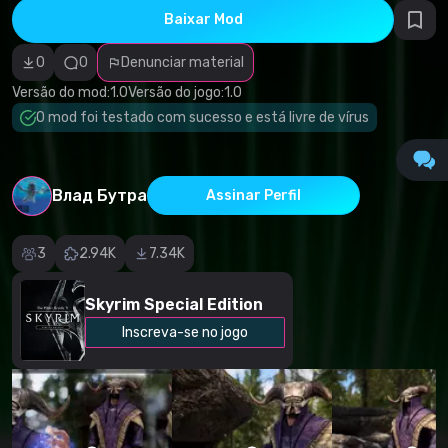
direitos
Baixar Mod
autorais
Categoria
incorreta
0
0
Denunciar material
Software
malicioso/vírus
Versão do mod:
1.0
Versão do jogo:
1.0
Conteúdo não
O mod foi testado com sucesso e está livre de vírus
funcional
Descrição
imprecisa
Outro
Влад Бутра
Assinar Perfil
3
2.94K
7.34K
Skyrim Special Edition
Inscreva-se no jogo