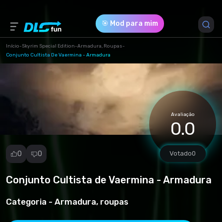
🎯 Mod para mim
Início
-
Skyrim Special Edition
-
Armadura, Roupas
-
Conjunto Cultista De Vaermina - Armadura
Versão do Jogo *
1.0 (8895427361ac3d6d60dd6976f4120d5b.rar)
Download (9.54 Mb)
Avaliação
0.0
0
0
Votado
0
Conjunto Cultista de Vaermina - Armadura
Denunciar
mod
Categoria -
Armadura, roupas
Spam
Violação de