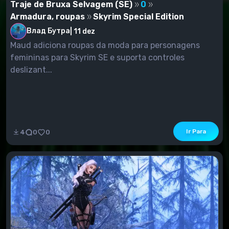
Traje de Bruxa Selvagem (SE)
0
Armadura, roupas
Skyrim Special Edition
Влад Бутра
|
11 dez
Maud adiciona roupas da moda para personagens
femininas para Skyrim SE e suporta controles
deslizant...
Ir Para
4
0
0