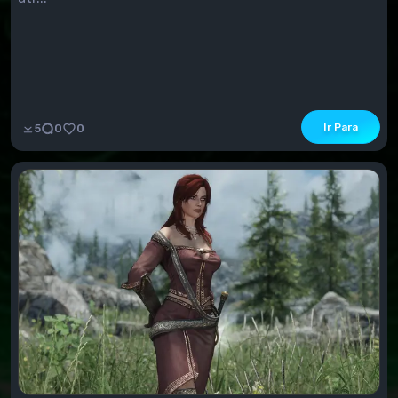
Ir Para
5
0
0