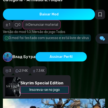
direitos
autorais
Categoria
incorreta
Baixar Mod
Software
malicioso/vírus
1
0
Denunciar material
Conteúdo não
funcional
Versão do mod:
1,0,1
Versão do jogo:
Todos
Descrição
imprecisa
O mod foi testado com sucesso e está livre de vírus
Outro
Влад Бутра
Assinar Perfil
3
2.94K
7.34K
Skyrim Special Edition
Inscreva-se no jogo