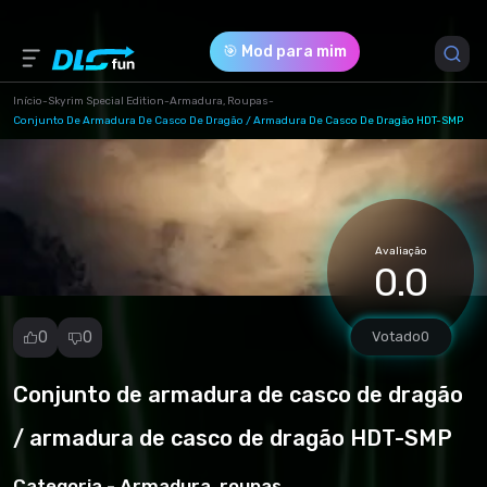
🎯 Mod para mim
Início
-
Skyrim Special Edition
-
Armadura, Roupas
-
Conjunto De Armadura De Casco De Dragão / Armadura De Casco De Dragão HDT-SMP
Versão do Jogo *
0 (c90467c58536c372afc9a9d79d20dc92.rar)
Download (185.32 Mb)
Avaliação
0.0
0
0
Votado
0
Conjunto de armadura de casco de dragão
Denunciar
mod
/ armadura de casco de dragão HDT-SMP
Spam
Violação de
Categoria -
Armadura, roupas