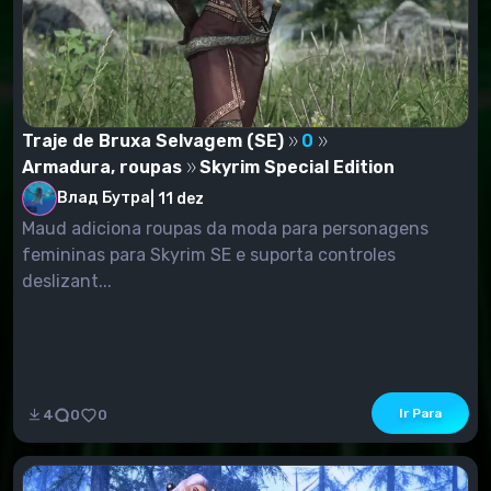
Traje de Bruxa Selvagem (SE)
0
Armadura, roupas
Skyrim Special Edition
Влад Бутра
|
11 dez
Maud adiciona roupas da moda para personagens
femininas para Skyrim SE e suporta controles
deslizant...
Ir Para
4
0
0