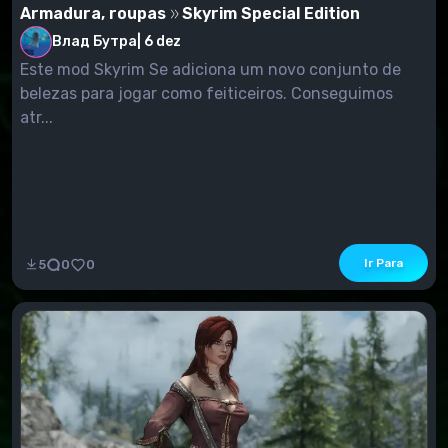
Armadura, roupas
Skyrim Special Edition
Влад Бутра
|
6 dez
Este mod Skyrim Se adiciona um novo conjunto de
belezas para jogar como feiticeiros. Conseguimos
atr...
Ir Para
5
0
0