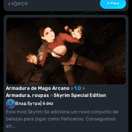
Ir Para
1
0
0
Armadura de Mago Arcano
1.0
Armadura, roupas
Skyrim Special Edition
Влад Бутра
|
6 dez
Este mod Skyrim Se adiciona um novo conjunto de
belezas para jogar como feiticeiros. Conseguimos
atr...