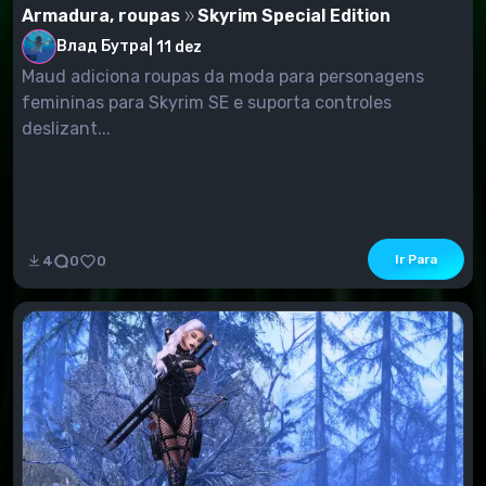
Armadura, roupas
Skyrim Special Edition
Влад Бутра
|
11 dez
Maud adiciona roupas da moda para personagens
femininas para Skyrim SE e suporta controles
deslizant...
Ir Para
4
0
0