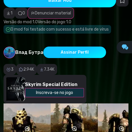
Baixar Mod
autorais
Categoria
incorreta
1
0
Denunciar material
Software
malicioso/vírus
Versão do mod:
1.0
Versão do jogo:
1.0
Conteúdo não
O mod foi testado com sucesso e está livre de vírus
funcional
Descrição
imprecisa
Outro
Влад Бутра
Assinar Perfil
3
2.94K
7.34K
Skyrim Special Edition
Inscreva-se no jogo