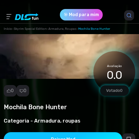
🎯 Mod para mim
Início
-
Skyrim Special Edition
-
Armadura, Roupas
-
Mochila Bone Hunter
Versão do Jogo *
1.0 (2bc1e3be815dfbbef5c0f17c6df5a1b2.rar)
Avaliação
Download (4.06 Mb)
0.0
0
0
Votado
0
Mochila Bone Hunter
Denunciar
mod
Categoria -
Armadura, roupas
Spam
Violação de
direitos