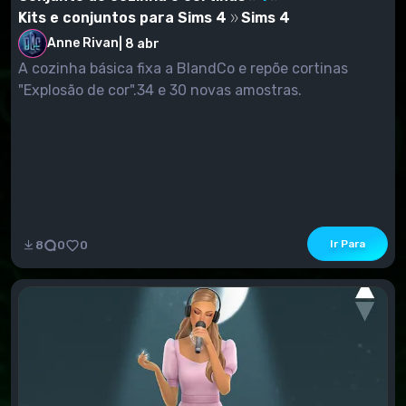
Kits e conjuntos para Sims 4
Sims 4
Anne Rivan
|
8 abr
A cozinha básica fixa a BlandCo e repõe cortinas
"Explosão de cor".34 e 30 novas amostras.
Ir Para
8
0
0