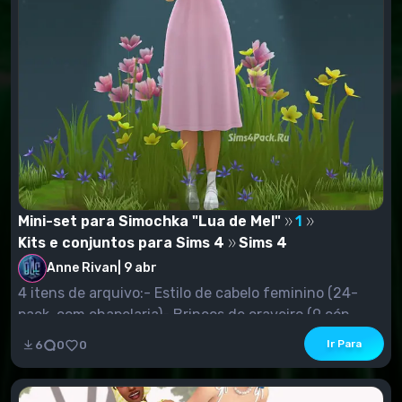
Mini-set para Simochka "Lua de Mel"
1
Kits e conjuntos para Sims 4
Sims 4
Anne Rivan
|
9 abr
4 itens de arquivo:- Estilo de cabelo feminino (24-
pack, com chapelaria)- Brincos de craveiro (9 cóp...
Ir Para
6
0
0