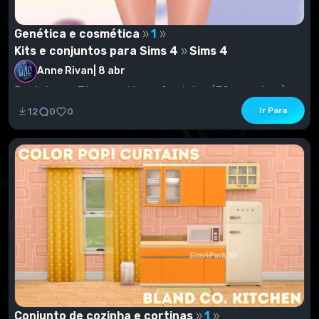
Genética e cosmética
1
Kits e conjuntos para Sims 4
Sims 4
Anne Rivan
|
8 abr
5 rubricas.- Tônus cutâneo feminino (30 amostras)-
Tônus da pele feminina (3 amostras)Brilho labial...
Ir Para
12
0
0
Conjunto de cozinha e cortinas
1