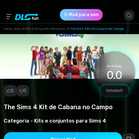
🎯 Mod para mim
Início
-
Sims 4
-
Kits E Conjuntos Para Sims 4
-
The Sims 4 Kit De Cabana No Campo
Versão do Jogo *
1.79.93.1030
(35683d96c6c57775d88f8d6ca31473c6.package)
Avaliação
0.0
Download (52.47 Mb)
0
0
Votado
0
The Sims 4 Kit de Cabana no Campo
Denunciar
mod
Categoria -
Kits e conjuntos para Sims 4
Spam
Violação de
direitos