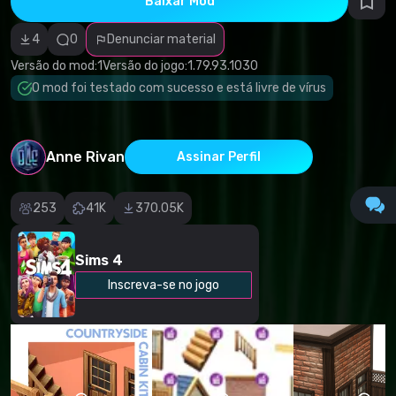
Baixar Mod
autorais
Categoria
incorreta
4
0
Denunciar material
Software
malicioso/vírus
Versão do mod:
1
Versão do jogo:
1.79.93.1030
Conteúdo não
O mod foi testado com sucesso e está livre de vírus
funcional
Descrição
imprecisa
Outro
Anne Rivan
Assinar Perfil
253
41K
370.05K
Sims 4
Inscreva-se no jogo