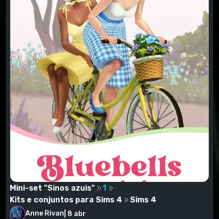
Mini-set "Sinos azuis"
1
Kits e conjuntos para Sims 4
Sims 4
Anne Rivan
|
8 abr