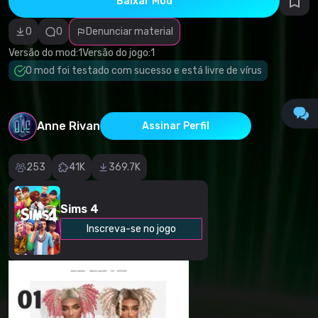
Baixar Mod
autorais
Categoria
incorreta
0
0
Denunciar material
Software
malicioso/vírus
Versão do mod:
1
Versão do jogo:
1
Conteúdo não
O mod foi testado com sucesso e está livre de vírus
funcional
Descrição
imprecisa
Outro
Anne Rivan
Assinar Perfil
253
41K
369.7K
Sims 4
Inscreva-se no jogo