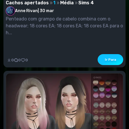
Cachos apertados
1
Média
Sims 4
Anne Rivan
|
30 mar
Penteado com grampo de cabelo combina com o
headwear; 18 cores EA; 18 cores EA; 18 cores EA para o
h...
Ir Para
0
0
0