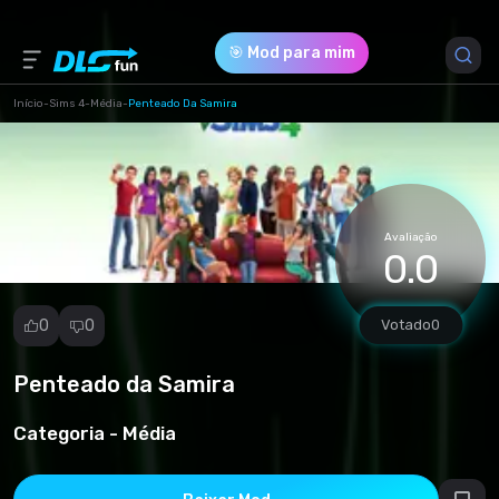
🎯 Mod para mim
Início
-
Sims 4
-
Média
-
Penteado Da Samira
Versão do Jogo *
1 (sims4pack_11195-ZHenskaya-pricheska-Samira-
Hairstyle.package)
Avaliação
0.0
Download (70.27 Mb)
0
0
Votado
0
Penteado da Samira
Denunciar
mod
Categoria -
Média
Spam
Violação de
direitos