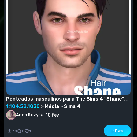
Penteados masculinos para The Sims 4 "Shane".
1.104.58.1030
Média
Sims 4
Anna Kozyra
|
10 fev
Penteados masculinos para Sims 4 "Shane"..
Ir Para
78
0
1