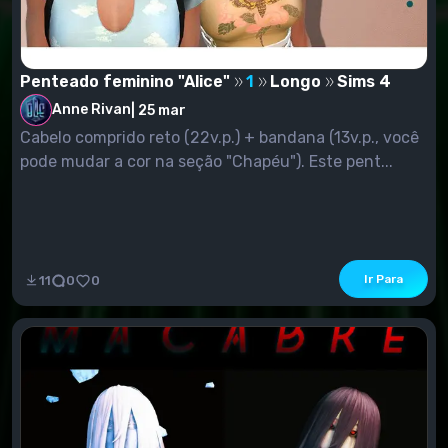
Penteado feminino "Alice"
1
Longo
Sims 4
Anne Rivan
|
25 mar
Cabelo comprido reto (22v.p.) + bandana (13v.p., você
pode mudar a cor na seção "Chapéu"). Este pent...
Ir Para
11
0
0