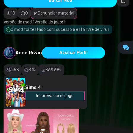
Baixar Mod
autorais
Categoria
incorreta
10
0
Denunciar material
Software
malicioso/vírus
Versão do mod:
1
Versão do jogo:
1
Conteúdo não
O mod foi testado com sucesso e está livre de vírus
funcional
Descrição
imprecisa
Outro
Anne Rivan
Assinar Perfil
253
41K
369.68K
Sims 4
Inscreva-se no jogo