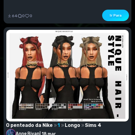
Ir Para
64
0
0
O penteado da Nike
1
Longo
Sims 4
Anne Rivan
|
18 mar