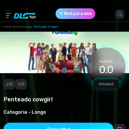
🎯 Mod para mim
Início
-
Sims 4
-
Longo
-
Penteado Cowgirl
Versão do Jogo *
1 (sims4pack_10479-ZHenskaya-pricheska-Cowgirl-
Hairstyle.package)
Avaliação
0.0
Download (12.80 Mb)
0
0
Votado
0
Penteado cowgirl
Denunciar
mod
Categoria -
Longo
Spam
Violação de
direitos