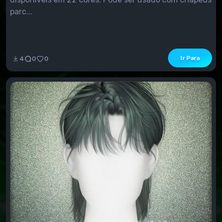
parc...
Ir Para
4
0
0