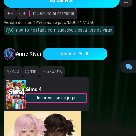
Baixar Mod
autorais
Categoria
incorreta
4
0
Denunciar material
Software
malicioso/vírus
Versão do mod:
12
Versão do jogo:
1.100.147.1030
Conteúdo não
O mod foi testado com sucesso e está livre de vírus
funcional
Descrição
imprecisa
Outro
Anne Rivan
Assinar Perfil
253
41K
370.01K
Sims 4
Inscreva-se no jogo