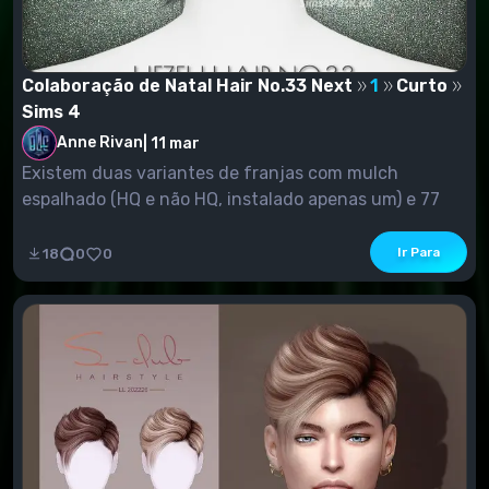
Colaboração de Natal Hair No.33 Next
1
Curto
Sims 4
Anne Rivan
|
11 mar
Existem duas variantes de franjas com mulch
espalhado (HQ e não HQ, instalado apenas um) e 77
amostr...
Ir Para
18
0
0