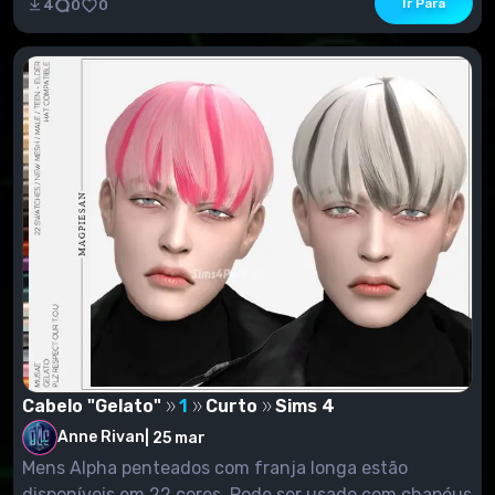
Ir Para
4
0
0
Cabelo "Gelato"
1
Curto
Sims 4
Anne Rivan
|
25 mar
Mens Alpha penteados com franja longa estão
disponíveis em 22 cores. Pode ser usado com chapéus