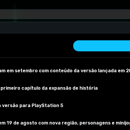
ge)
m em setembro com conteúdo da versão lançada em 2
primeiro capítulo da expansão de história
 versão para PlayStation 5
 material
Versão do mod:
1
Versão do jogo:
1.100.147.1030
O mod foi
em 19 de agosto com nova região, personagens e minij