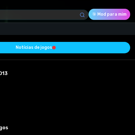
🎯 Mod para mim
Notícias de jogos
Download (797.63 Kb)
Avaliação
0.0
013
Votado
0
0
0
 testado com sucesso e está livre de vírus
ogos