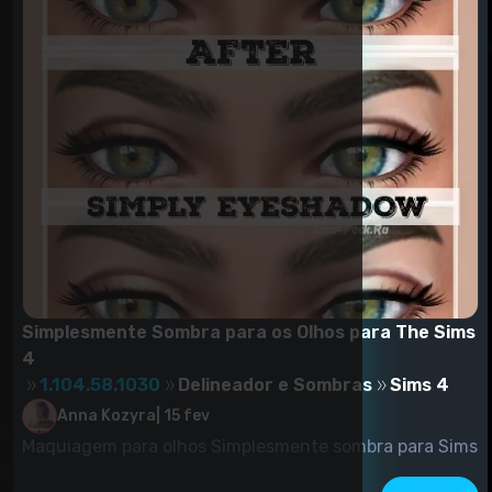
Simplesmente Sombra para os Olhos para The Sims
4
1.104.58.1030
Delineador e Sombras
Sims 4
Anna Kozyra
|
15 fev
Maquiagem para olhos Simplesmente sombra para Sims
4.