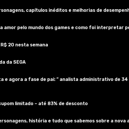
rsonagens, capítulos inéditos e melhorias de desempen
ms 4
ela amor pelo mundo dos games e como foi interpretar p
Inscreva-se no jogo
e R$ 20 nesta semana
ida da SEGA
lta e agora a fase de pai: ” analista administrativo de
upom limitado – até 83% de desconto
, personagens, história e tudo que sabemos sobre a nov