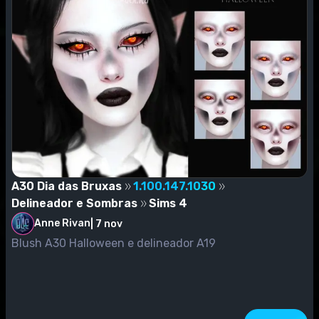
A30 Dia das Bruxas
1.100.147.1030
Delineador e Sombras
Sims 4
Anne Rivan
|
7 nov
Blush A30 Halloween e delineador A19