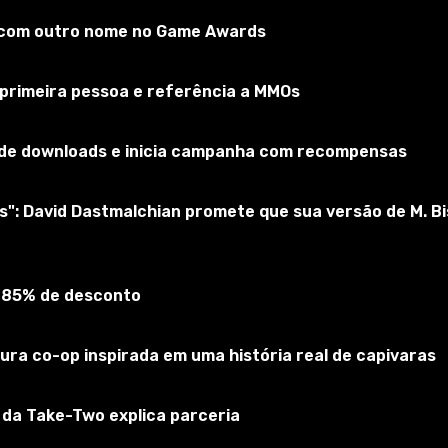
o com outro nome no Game Awards
 primeira pessoa e referência a MMOs
s de downloads e inicia campanha com recompensas
as": David Dastmalchian promete que sua versão de M. B
 em 15 variantes de cores.
 85% de desconto
ra co-op inspirada em uma história real de capivaras
O da Take-Two explica parceria
olocar os arquivos .package na pasta Mods. Por padrão, ele 
e você baixou um complemento no formato .zip, ele deve s