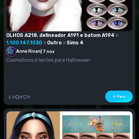
OLHOS A218, delineador A191 e batom A194
1.100.147.1030
Outro
Sims 4
Anne Rivan
|
7 nov
Cosméticos e lentes para Halloween
Ir Para
2
0
0