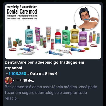
usuário)/Documents/Electronic Arts/The Sims
4/Mods. Se você baixou um complemento no
formato .zip, ele deve ser descompactado pelo
WinRar, 7zip e outros antes de ser movido para a
pasta Mods.
DentalCare por adeepindigo tradução em
espanhol
1.103.250
Outro
Sims 4
Yuliia
|
18 dez
Basicamente é como assistência médica, você pode
fazer um seguro odontológico e comprar tudo
relacio...