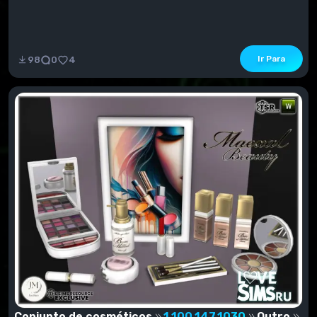
Ir Para
98
0
4
Conjunto de cosméticos
1.100.147.1030
Outro