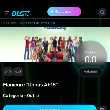
🎯 Mod para mim
Início
-
Sims 4
-
Outro
-
Manicure "Unhas AF18"
Versão do Jogo *
1 (c8199be7af218f683f9d45412d21ec2c.package)
Avaliação
Download (277.75 Kb)
0.0
0
0
Votado
0
Manicure "Unhas AF18"
Denunciar
mod
Categoria -
Outro
Spam
Violação de
direitos