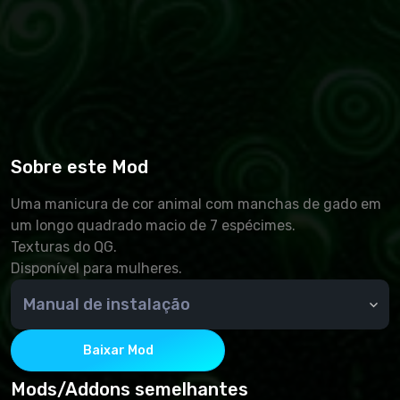
Sobre este Mod
Uma manicura de cor animal com manchas de gado em
um longo quadrado macio de 7 espécimes.
Texturas do QG.
Disponível para mulheres.
Manual de instalação
🆘 Como instalar um complemento?
Para instalar conteúdo adicional do Sims 4, você
Baixar Mod
deve colocar os arquivos .package na pasta Mods. Por
padrão, ele está localizado em: (Nome de
Mods/Addons semelhantes