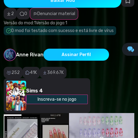
Baixar Mod
autorais
Categoria
incorreta
2
0
Denunciar material
Software
malicioso/vírus
Versão do mod:
1
Versão do jogo:
1
Conteúdo não
O mod foi testado com sucesso e está livre de vírus
funcional
Descrição
imprecisa
Outro
Anne Rivan
Assinar Perfil
252
41K
369.67K
Sims 4
Inscreva-se no jogo