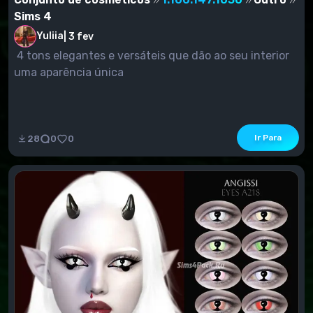
Sims 4
Yuliia
|
3 fev
4 tons elegantes e versáteis que dão ao seu interior
uma aparência única
Ir Para
28
0
0