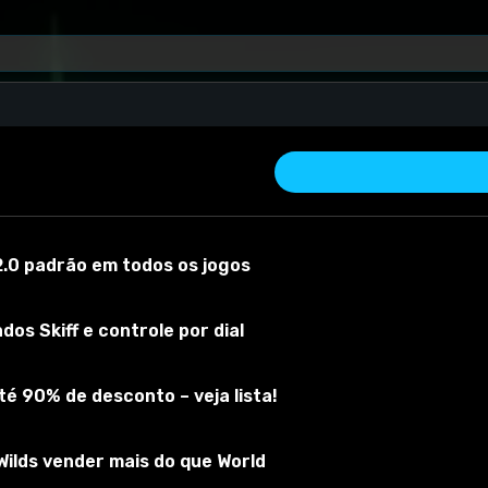
.0 padrão em todos os jogos
os Skiff e controle por dial
257"
é 90% de desconto – veja lista!
 material
Versão do mod:
1
Versão do jogo:
1
O mod foi testado com s
ilds vender mais do que World