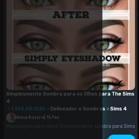
Simplesmente Sombra para os Olhos para The Sims
4
1.104.58.1030
Delineador e Sombras
Sims 4
Anna Kozyra
|
15 fev
Maquiagem para olhos Simplesmente sombra para Sims
4.