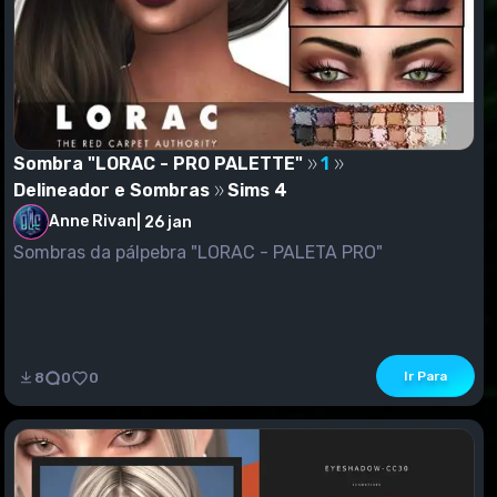
Sombra "LORAC - PRO PALETTE"
1
Delineador e Sombras
Sims 4
Anne Rivan
|
26 jan
Sombras da pálpebra "LORAC - PALETA PRO"
Ir Para
8
0
0