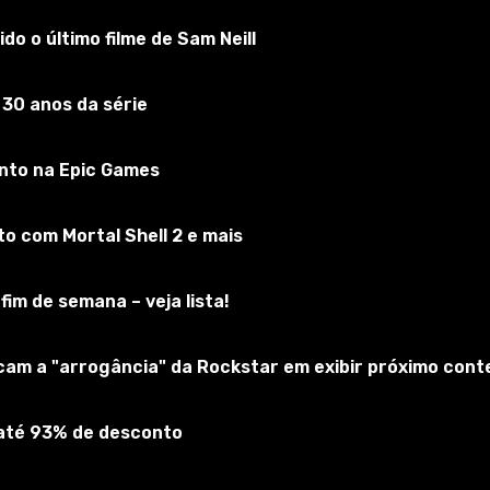
do o último filme de Sam Neill
ms 4
 30 anos da série
Inscreva-se no jogo
nto na Epic Games
 com Mortal Shell 2 e mais
fim de semana – veja lista!
icam a "arrogância" da Rockstar em exibir próximo cont
 até 93% de desconto