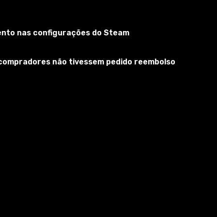
mento nas configurações do Steam
s compradores não tivessem pedido reembolso
está localizado em: (Nome de
er descompactado pelo WinRar, 7zip e outros antes de