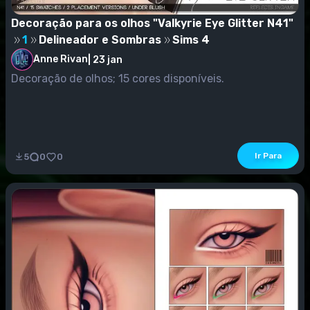
Decoração para os olhos "Valkyrie Eye Glitter N41"
1
Delineador e Sombras
Sims 4
Anne Rivan
|
23 jan
Decoração de olhos; 15 cores disponíveis.
Ir Para
5
0
0