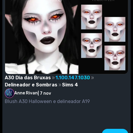
A30 Dia das Bruxas
1.100.147.1030
Delineador e Sombras
Sims 4
Anne Rivan
|
7 nov
Blush A30 Halloween e delineador A19