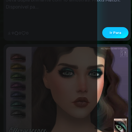
Disponível pa...
Ir Para
9
0
0