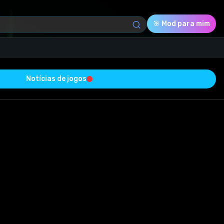
🎯 Mod para mim
Notícias de jogos
Download (1.45 Mb)
Avaliação
0.0
Votado
0
0
0
ucesso e está livre de vírus