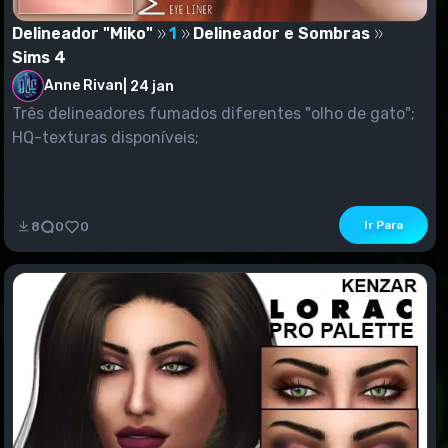
Delineador "Miko"
1
Delineador e Sombras
Sims 4
Anne Rivan
|
24 jan
Três delineadores fumados diferentes "olho de gato";
HQ-texturas disponíveis;
Ir Para
8
0
0