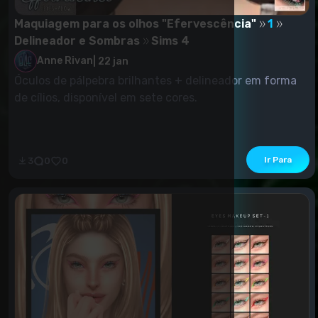
Maquiagem para os olhos "Efervescência"
1
Delineador e Sombras
Sims 4
Anne Rivan
|
22 jan
Óculos de pálpebra brilhantes + delineador em forma
de cílios, disponível em sete cores.
Ir Para
3
0
0