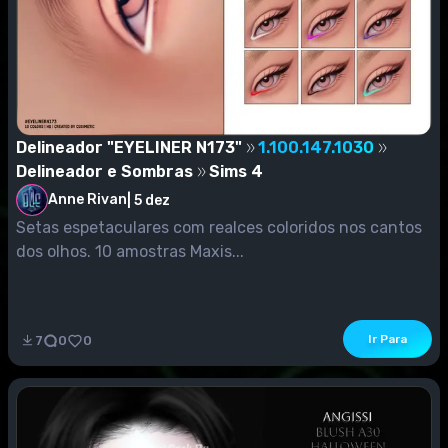
Delineador "EYELINER N173"
1.100.147.1030
Delineador e Sombras
Sims 4
Anne Rivan
|
5 dez
Setas espetaculares com realces coloridos nos cantos
dos olhos. 10 amostras Maxis...
Ir Para
7
0
0