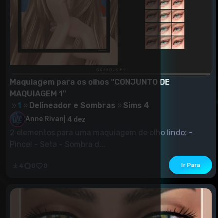
Maquiagem para os olhos "CONJUNTO DE
MAQUIAGEM 1"
1
Delineador e Sombras
Sims 4
Anne Rivan
|
4 dez
2 elementos para uma maquiagem de olho lindo: -
Pincel - Seta - Sombra d...
Ir Para
4
0
0