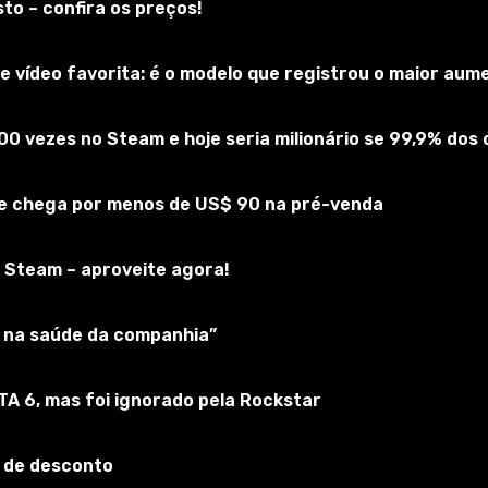
to – confira os preços!
 vídeo favorita: é o modelo que registrou o maior au
00 vezes no Steam e hoje seria milionário se 99,9% do
 e chega por menos de US$ 90 na pré-venda
 Steam – aproveite agora!
 amostras.
ar na saúde da companhia”
GTA 6, mas foi ignorado pela Rockstar
olocar os arquivos .package na pasta Mods. Por padrão, ele 
 de desconto
e você baixou um complemento no formato .zip, ele deve s