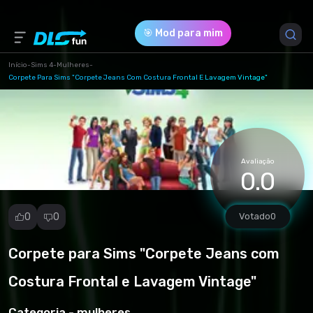
🎯 Mod para mim
Início
-
Sims 4
-
Mulheres
-
Corpete Para Sims "Corpete Jeans Com Costura Frontal E Lavagem Vintage"
Versão do Jogo *
1.102.190.1030
(37acf6187add9e7c84a00f6d1155c8c4.package)
Avaliação
0.0
Download (2.05 Mb)
0
0
Votado
0
Corpete para Sims "Corpete Jeans com
Denunciar
mod
Costura Frontal e Lavagem Vintage"
Spam
Violação de
Categoria -
mulheres