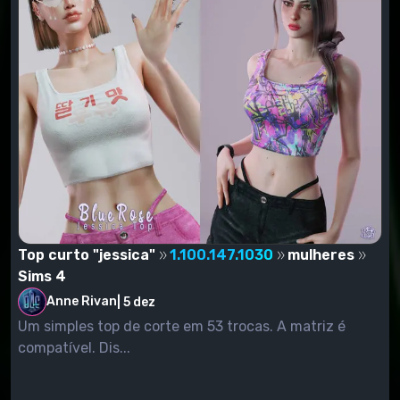
Top curto "jessica"
1.100.147.1030
mulheres
Sims 4
Anne Rivan
|
5 dez
Um simples top de corte em 53 trocas. A matriz é
compatível. Dis...