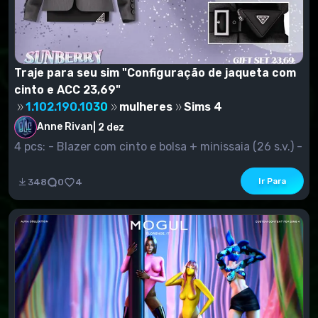
Traje para seu sim "Configuração de jaqueta com
cinto e ACC 23,69"
1.102.190.1030
mulheres
Sims 4
Anne Rivan
|
2 dez
4 pcs: - Blazer com cinto e bolsa + minissaia (26 s.v.) -
Jacket...
Ir Para
348
0
4