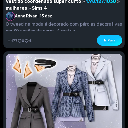
Vestido coordenado super curto
1.98.127.1030
mulheres
Sims 4
Anne Rivan
|
13 dez
O tweed na moda é decorado com pérolas decorativas
em 30 opções de cores. A matriz...
Ir Para
177
0
4