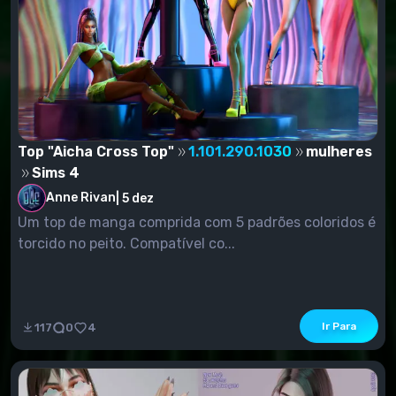
Top "Aicha Cross Top"
1.101.290.1030
mulheres
Sims 4
Anne Rivan
|
5 dez
Um top de manga comprida com 5 padrões coloridos é
torcido no peito. Compatível co...
Ir Para
117
0
4