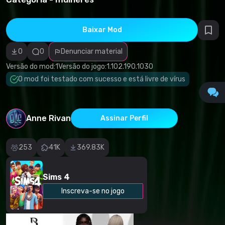
direitos
autorais
Categoria
incorreta
Baixar Mod
Software
malicioso/vírus
0
0
Denunciar material
Conteúdo não
funcional
Versão do mod:
1
Versão do jogo:
1.102.190.1030
Descrição
imprecisa
O mod foi testado com sucesso e está livre de vírus
Outro
Anne Rivan
Assinar Perfil
253
41K
369.83K
Sims 4
Inscreva-se no jogo