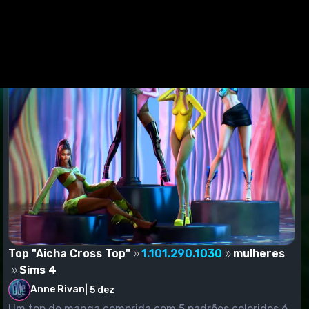
Top "Aicha Cross Top"
1.101.290.1030
mulheres
Sims 4
Anne Rivan
|
5 dez
Um top de manga comprida com 5 padrões coloridos é