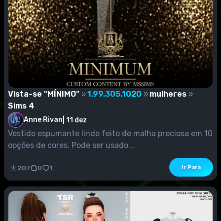
Vista-se "MÍNIMO"
1.99.305.1020
mulheres
Sims 4
Anne Rivan
|
11 dez
Vestido espumante lindo feito de malha preciosa em 10
opções de cores. Pode ser usado...
Ir Para
207
0
1