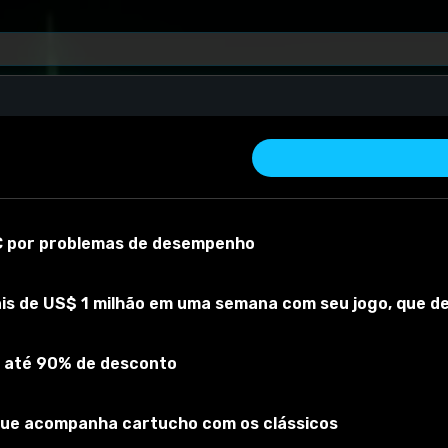
PC por problemas de desempenho
is de US$ 1 milhão em uma semana com seu jogo, que 
 até 90% de desconto
 material
Versão do mod:
1
Versão do jogo:
1.102.190.1030
O mod foi
que acompanha cartucho com os clássicos