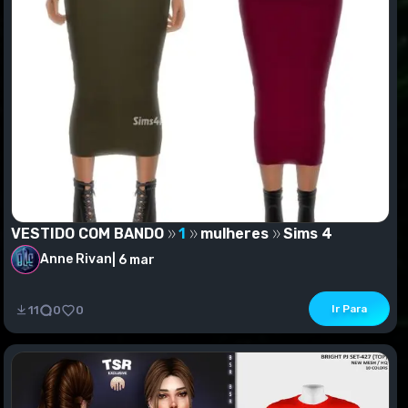
VESTIDO COM BANDO
1
mulheres
Sims 4
Anne Rivan
|
6 mar
VESTIDO COM BANDO
Ir Para
11
0
0