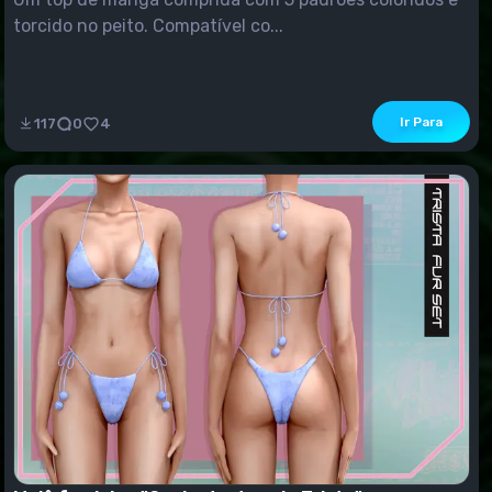
torcido no peito. Compatível co...
Ir Para
117
0
4