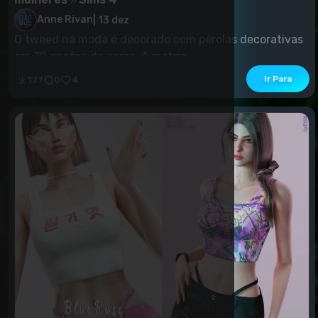
Anne Rivan
|
13 dez
O tweed na moda é decorado com pérolas decorativas
em 30 opções de cores. A matriz...
Ir Para
177
0
4