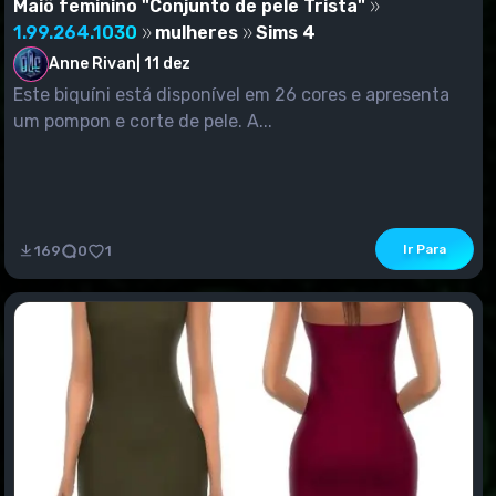
Maiô feminino "Conjunto de pele Trista"
1.99.264.1030
mulheres
Sims 4
Anne Rivan
|
11 dez
Este biquíni está disponível em 26 cores e apresenta
um pompon e corte de pele. A...
Ir Para
169
0
1