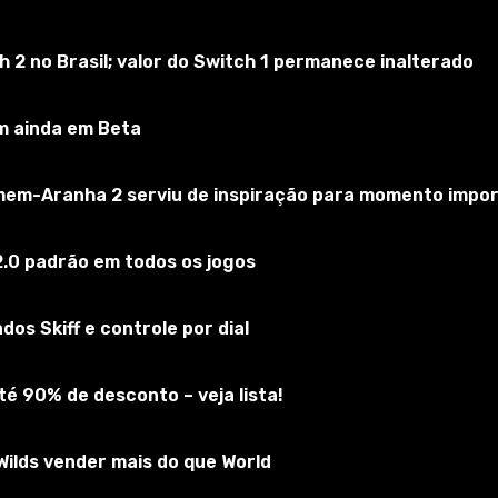
2 no Brasil; valor do Switch 1 permanece inalterado
m ainda em Beta
omem-Aranha 2 serviu de inspiração para momento impo
.0 padrão em todos os jogos
ia desportiva com cordão e bolsos nas coxas (18c.in .).
os Skiff e controle por dial
é 90% de desconto – veja lista!
ilds vender mais do que World
olocar os arquivos .package na pasta Mods. Por padrão, ele 
e você baixou um complemento no formato .zip, ele deve s