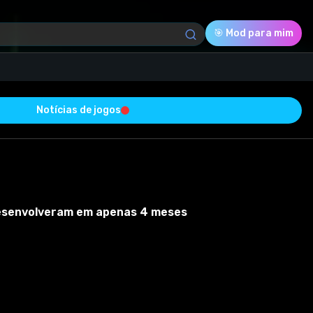
🎯 Mod para mim
Notícias de jogos
Download (7.13 Mb)
Avaliação
0.0
desenvolveram em apenas 4 meses
Votado
0
0
0
 testado com sucesso e está livre de vírus