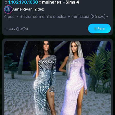
1.102.190.1030
mulheres
Sims 4
Anne Rivan
|
2 dez
4 pcs: - Blazer com cinto e bolsa + minissaia (26 s.v.) -
Jacket...
Ir Para
347
0
4