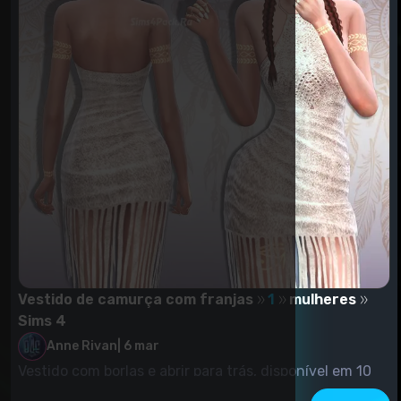
Vestido de camurça com franjas
1
mulheres
Sims 4
Anne Rivan
|
6 mar
Vestido com borlas e abrir para trás, disponível em 10
cores. Disponível para mulheres.