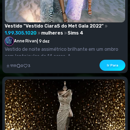
Vestido "Vestido CiaraS do Met Gala 2022"
1.99.305.1020
mulheres
Sims 4
Anne Rivan
|
9 dez
Vestido de noite assimétrico brilhante em um ombro
com lantejoulas de 14 cores. A...
Ir Para
119
0
3