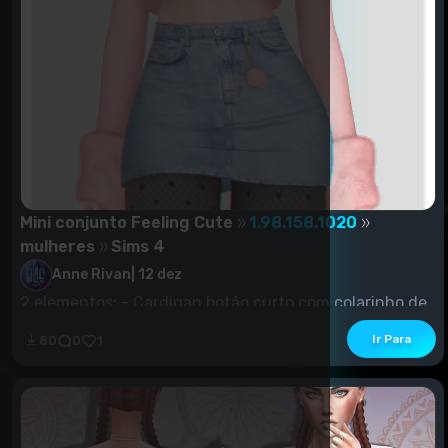
Mini conjunto Feeling Cute
1.98.158.1020
mulheres
Sims 4
Anne Rivan
|
12 dez
2 elementos: - Cardigan botão curto com colarinho de
pele e mangas (18 pcs)...
Ir Para
80
0
1