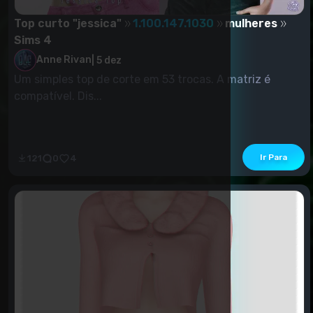
Top curto "jessica"
1.100.147.1030
mulheres
Sims 4
Anne Rivan
|
5 dez
Um simples top de corte em 53 trocas. A matriz é
compatível. Dis...
Ir Para
121
0
4