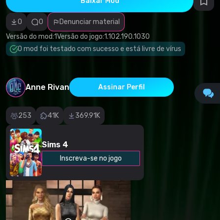
Baixar Mod
autorais
Categoria
incorreta
0
0
Denunciar material
Software
malicioso/vírus
Versão do mod:
1
Versão do jogo:
1.102.190.1030
Conteúdo não
O mod foi testado com sucesso e está livre de vírus
funcional
Descrição
imprecisa
Outro
Anne Rivan
Assinar Perfil
253
41K
369.91K
Sims 4
Inscreva-se no jogo