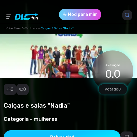
🎯 Mod para mim
Início
-
Sims 4
-
Mulheres
-
Calças E Saias "Nadia"
Versão do Jogo *
1.102.190.1030
(a4f2b11513ff88f16c99730867b2a3a1.zip)
Avaliação
0.0
Download (12.11 Mb)
0
0
Votado
0
Calças e saias "Nadia"
Denunciar
mod
Categoria -
mulheres
Spam
Violação de
direitos