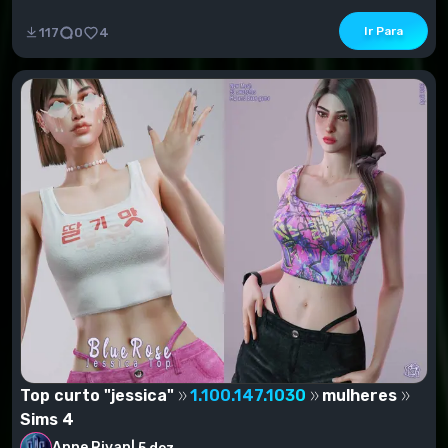
Ir Para
117
0
4
Top curto "jessica"
1.100.147.1030
mulheres
Sims 4
Anne Rivan