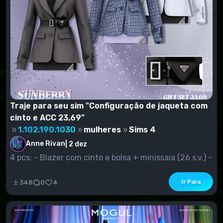
Traje para seu sim "Configuração de jaqueta com
cinto e ACC 23,69"
1.102.190.1030
mulheres
Sims 4
Anne Rivan
|
2 dez
4 pcs: - Blazer com cinto e bolsa + minissaia (26 s.v.) -
Jacket...
Ir Para
348
0
4