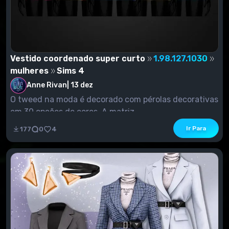
Vestido coordenado super curto
1.98.127.1030
mulheres
Sims 4
Anne Rivan
|
13 dez
O tweed na moda é decorado com pérolas decorativas
em 30 opções de cores. A matriz...
Ir Para
177
0
4