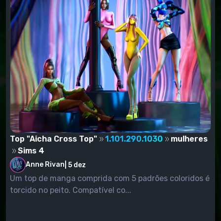
Top "Aicha Cross Top"
1.101.290.1030
mulheres
Sims 4
Anne Rivan
|
5 dez
Um top de manga comprida com 5 padrões coloridos é
torcido no peito. Compatível co...