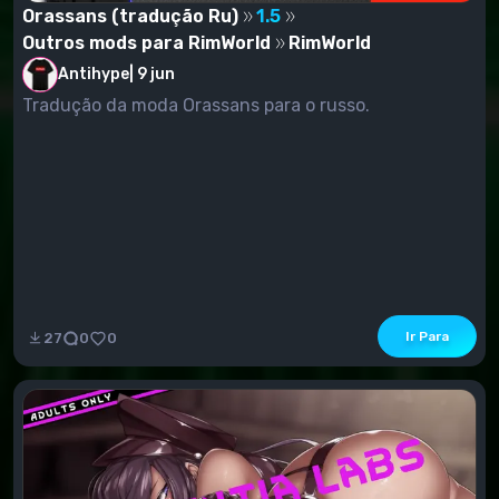
Orassans (tradução Ru)
1.5
Outros mods para RimWorld
RimWorld
Antihype
|
9 jun
Tradução da moda Orassans para o russo.
Ir Para
27
0
0