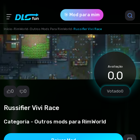
🎯 Mod para mim
Início
-
RimWorld
-
Outros Mods Para RimWorld
-
Russifier Vivi Race
Versão do Jogo *
1.5 (ru_vivi_race.zip)
Avaliação
Download (616.04 Kb)
0.0
0
0
Votado
0
Russifier Vivi Race
Denunciar
mod
Categoria -
Outros mods para RimWorld
Spam
Violação de
direitos