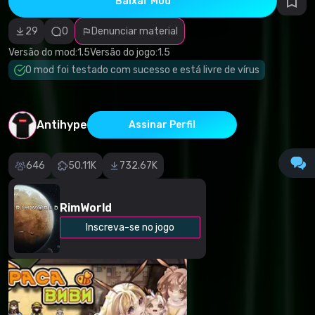
Baixar Mod
autorais
Categoria
incorreta
29
0
Denunciar material
Software
malicioso/vírus
Versão do mod:
1.5
Versão do jogo:
1.5
Conteúdo não
O mod foi testado com sucesso e está livre de vírus
funcional
Descrição
imprecisa
Outro
Antihype
Assinar Perfil
646
50.11K
732.67K
RimWorld
Inscreva-se no jogo