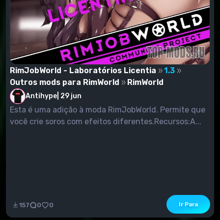
RimJobWorld - Laboratórios Licentia
1.3
Outros mods para RimWorld
RimWorld
Antihype
|
29 jun
Esta é uma adição à moda RimJobWorld. Permite que
você crie soros com efeitos diferentes.Recursos:A...
Ir Para
157
0
0