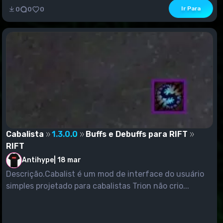
Ir Para
0
0
0
Cabalista
1.3.0.0
Buffs e Debuffs para RIFT
RIFT
Antihype
|
18 mar
Descrição.Cabalist é um mod de interface do usuário
simples projetado para cabalistas Trion não crio...