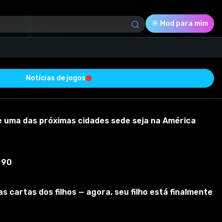
🎯 Mod para mim
Notícias de jogos
Download (1.45 Mb)
Avaliação
0.0
e uma das próximas cidades sede seja na América
 90
Votado
0
cartas dos filhos — agora, seu filho está finalmente
0
0
 com sucesso e está livre de vírus