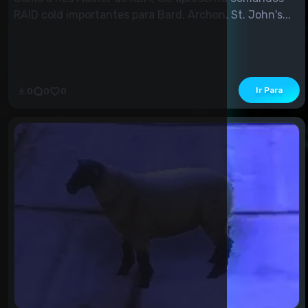
RAID cold importantes para Bard, Archon, St. John's...
Ir Para
0
0
0