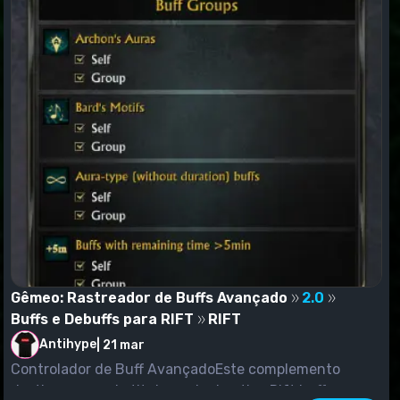
Gêmeo: Rastreador de Buffs Avançado
2.0
Buffs e Debuffs para RIFT
RIFT
Antihype
|
21 mar
Controlador de Buff AvançadoEste complemento
destina-se a substituir o painel nativo Rift buffa por...