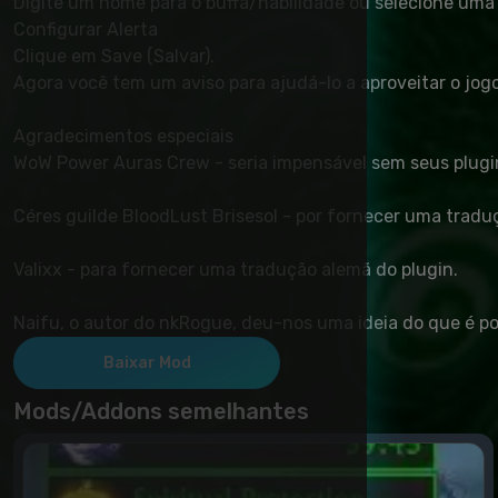
Digite um nome para o buffa/habilidade ou selecione uma
Configurar Alerta
Clique em Save (Salvar).
Agora você tem um aviso para ajudá-lo a aproveitar o jogo
Agradecimentos especiais
WoW Power Auras Crew - seria impensável sem seus plugi
Céres guilde BloodLust Brisesol - por fornecer uma tradu
Valixx - para fornecer uma tradução alemã do plugin.
Naifu, o autor do nkRogue, deu-nos uma ideia do que é po
Baixar Mod
Mods/Addons semelhantes