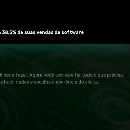
eçar o jogo. Uma guia curta será exibida na primeira vez
ta 38,5% de suas vendas de software
e habilidades a qualquer momento.
ê pode fazer. Agora você tem que ter tudo o que precisa.
e habilidades e escolha a aparência do alerta.