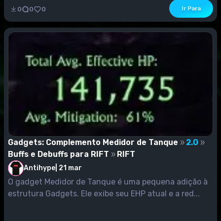
Ir Para
0
0
0
Gadgets: Complemento Medidor de Tanque
2.0
Buffs e Debuffs para RIFT
RIFT
Antihype
|
21 mar
O gadget Medidor de Tanque é uma pequena adição à
estrutura Gadgets. Ele exibe seu EHP atual e a red...