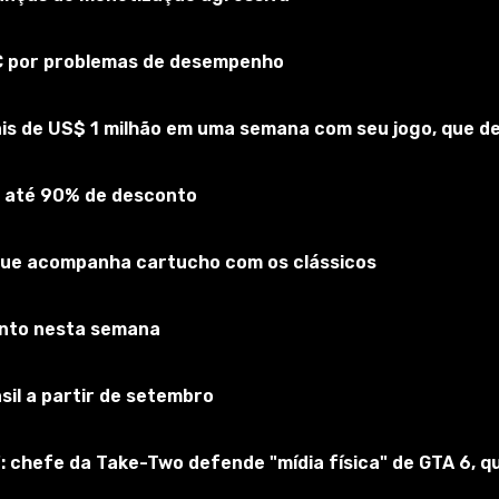
PC por problemas de desempenho
is de US$ 1 milhão em uma semana com seu jogo, que 
 até 90% de desconto
que acompanha cartucho com os clássicos
onto nesta semana
la WoW Power Aura. Você pode controlar o que quer e como qu
sil a partir de setembro
: chefe da Take-Two defende "mídia física" de GTA 6,