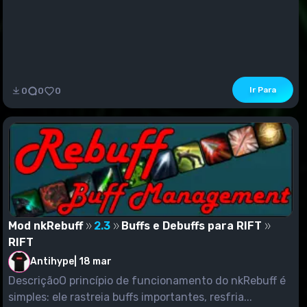
Ir Para
0
0
0
Mod nkRebuff
2.3
Buffs e Debuffs para RIFT
RIFT
Antihype
|
18 mar
DescriçãoO princípio de funcionamento do nkRebuff é
simples: ele rastreia buffs importantes, resfria...