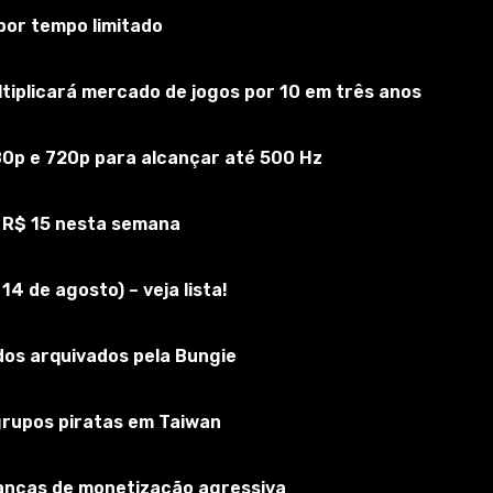
or tempo limitado
iplicará mercado de jogos por 10 em três anos
Inscreva-se no jogo
80p e 720p para alcançar até 500 Hz
 R$ 15 nesta semana
4 de agosto) – veja lista!
os arquivados pela Bungie
 grupos piratas em Taiwan
rianças de monetização agressiva