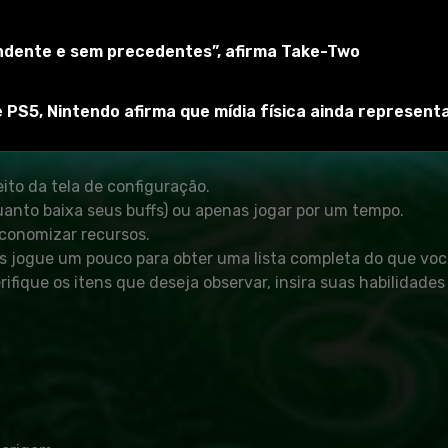
sará aprender um pouco sobre o seu personagem antes de com
endente e sem precedentes”, afirma Take-Two
 novamente, digite /kalert tutorial.
 PS5, Nintendo afirma que mídia física ainda represen
s a conclusão do tutorial, você poderá ativar o analisador d
ito da tela de configuração.
uanto baixa seus buffs) ou apenas jogar por um tempo.
economizar recursos.
mas jogue um pouco para obter uma lista completa do que voc
fique os itens que deseja observar, insira suas habilidades 