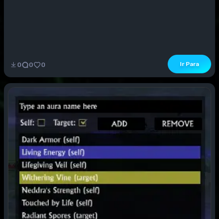
Ir Para
0
0
0