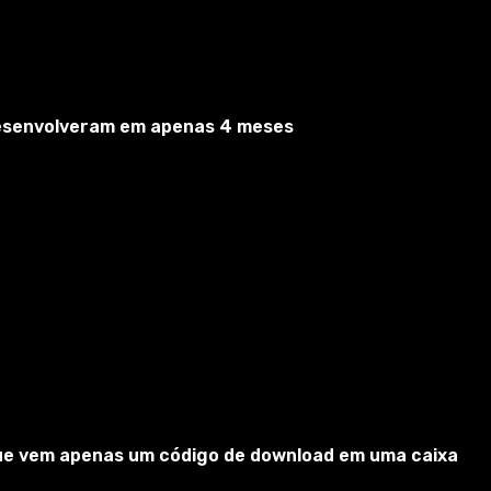
desenvolveram em apenas 4 meses
er. Você pode configurar alertas para:
 que vem apenas um código de download em uma caixa