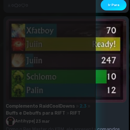
Antihype
|
20 mar
Ir Para
0
0
0
Esta é uma edição do diretor do Herald's. O autor não
está ativo desde dezembro, e eu gostaria de ad...
Complemento RaidCoolDowns
2.3
Buffs e Debuffs para RIFT
RIFT
Antihype
|
23 mar
Como o Res Master do KBM, ele apresenta comandos