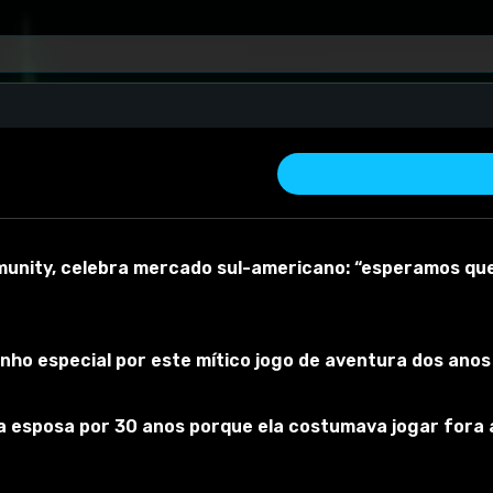
munity, celebra mercado sul-americano: “esperamos qu
ho especial por este mítico jogo de aventura dos anos
sposa por 30 anos porque ela costumava jogar fora as 
 material
Versão do mod:
V1.0
Versão do jogo:
1.11
O mod foi testado