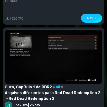
também...
Ir Para
4
0
0
Ouro, Capítulo 1 de RDR2
all
Arquivos diferentes para Red Dead Redemption 2
Red Dead Redemption 2
Lira2025
|
25 fev