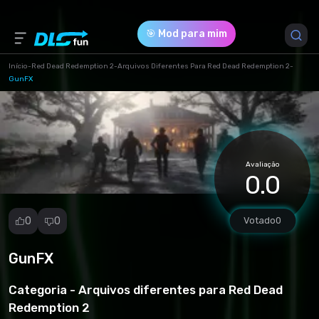
🎯 Mod para mim
Início
-
Red Dead Redemption 2
-
Arquivos Diferentes Para Red Dead Redemption 2
-
GunFX
Versão do Jogo *
1 (cae5e561986c93087a646d76fd1918ce.zip)
Download (14.48 Kb)
Avaliação
0.0
0
0
Votado
0
GunFX
Denunciar
mod
Categoria -
Arquivos diferentes para Red Dead
Spam
Redemption 2
Violação de