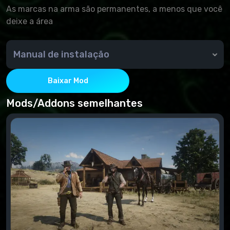
As marcas na arma são permanentes, a menos que você
deixe a área
Manual de instalação
-Certifique-se de ter o Carregador de Mod de Lenny
instalado.
Baixar Mod
-Baixe este mod e extraia-o para a pasta "lml" no
diretório do jogo.
Mods/Addons semelhantes