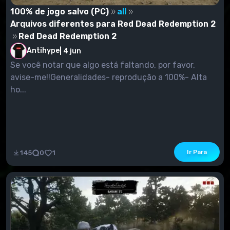
100% de jogo salvo (PC)
all
Arquivos diferentes para Red Dead Redemption 2
Red Dead Redemption 2
Antihype
|
4 jun
Se você notar que algo está faltando, por favor,
avise-me!!Generalidades- reprodução a 100%- Alta
ho...
Ir Para
145
0
1