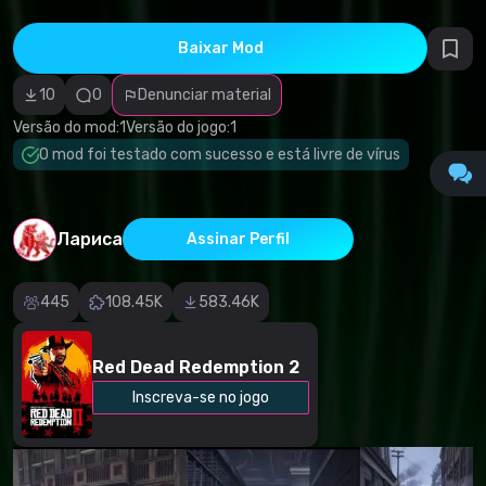
direitos
autorais
Categoria
Baixar Mod
incorreta
Software
10
0
Denunciar material
malicioso/vírus
Conteúdo não
Versão do mod:
1
Versão do jogo:
1
funcional
Descrição
O mod foi testado com sucesso e está livre de vírus
imprecisa
Outro
Лариса
Assinar Perfil
445
108.45K
583.46K
Red Dead Redemption 2
Inscreva-se no jogo