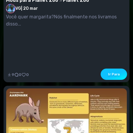
Mods para Planet Zoo
Planet Zoo
VG
|
20 mar
Você quer margarita?Nós finalmente nos livramos
disso...
Ir Para
9
0
0