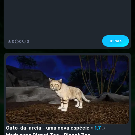
Ir Para
0
0
0
Gato-da-areia - uma nova espécie
1.7