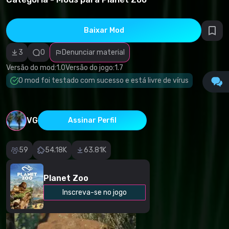
direitos
autorais
Categoria
incorreta
Baixar Mod
Software
malicioso/vírus
3
0
Denunciar material
Conteúdo não
funcional
Versão do mod:
1.0
Versão do jogo:
1.7
Descrição
imprecisa
O mod foi testado com sucesso e está livre de vírus
Outro
VG
Assinar Perfil
59
54.18K
63.81K
Planet Zoo
Inscreva-se no jogo