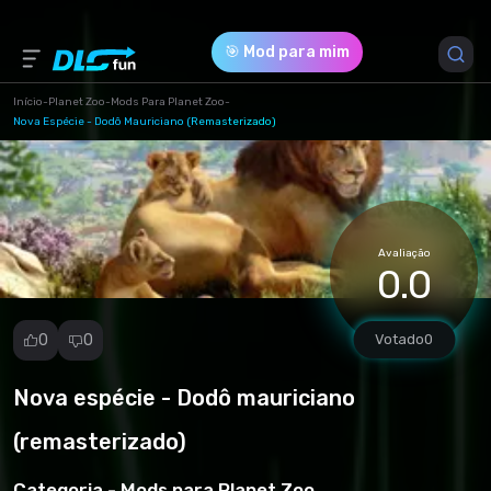
🎯 Mod para mim
Início
-
Planet Zoo
-
Mods Para Planet Zoo
-
Nova Espécie - Dodô Mauriciano (remasterizado)
Versão do Jogo *
1.7 (GrayDodo.zip)
Download (36.84 Mb)
Avaliação
0.0
0
0
Votado
0
Nova espécie - Dodô mauriciano
Denunciar
mod
(remasterizado)
Spam
Violação de
Categoria -
Mods para Planet Zoo