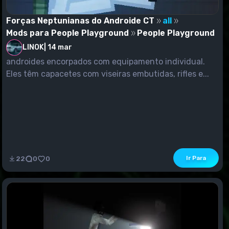
Forças Neptunianas do Androide CT
all
Mods para People Playground
People Playground
LINOK
|
14 mar
androides encorpados com equipamento individual.
Eles têm capacetes com viseiras embutidas, rifles e...
Ir Para
22
0
0