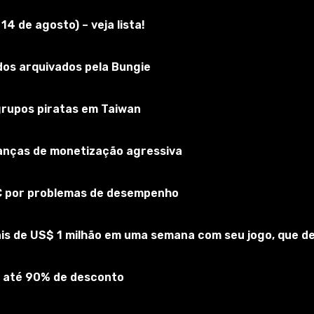
4 de agosto) – veja lista!
e Playground
os arquivados pela Bungie
nscreva-se no jogo
 grupos piratas em Taiwan
rianças de monetização agressiva
PC por problemas de desempenho
is de US$ 1 milhão em uma semana com seu jogo, que 
 até 90% de desconto