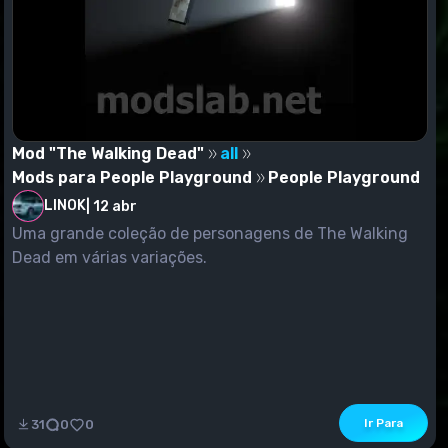
Mod "The Walking Dead"
all
Mods para People Playground
People Playground
LINOK
|
12 abr
Uma grande coleção de personagens de The Walking
Dead em várias variações.
Ir Para
31
0
0