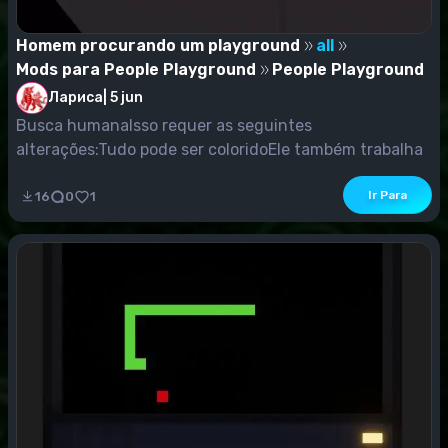
Homem procurando um playground
all
Mods para People Playground
People Playground
Лариса
|
5 jun
Busca humanaIsso requer as seguintes
alterações:Tudo pode ser coloridoEle também trabalha
muito melh...
Ir Para
16
0
1