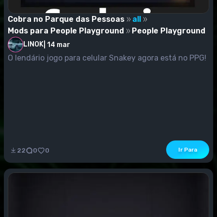
Cobra no Parque das Pessoas
all
Mods para People Playground
People Playground
LINOK
|
14 mar
O lendário jogo para celular Snakey agora está no PPG!
Ir Para
22
0
0