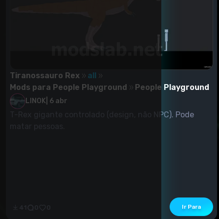
Tiranossauro Rex
all
Mods para People Playground
People Playground
LINOK
|
6 abr
T-Rex gigante controlado (design, não NPC). Pode
matar pessoas.
Ir Para
41
0
0