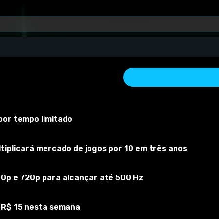
or tempo limitado
iplicará mercado de jogos por 10 em três anos
80p e 720p para alcançar até 500 Hz
r material
Versão do mod:
all
Versão do jogo:
all
O mod foi testado c
 R$ 15 nesta semana