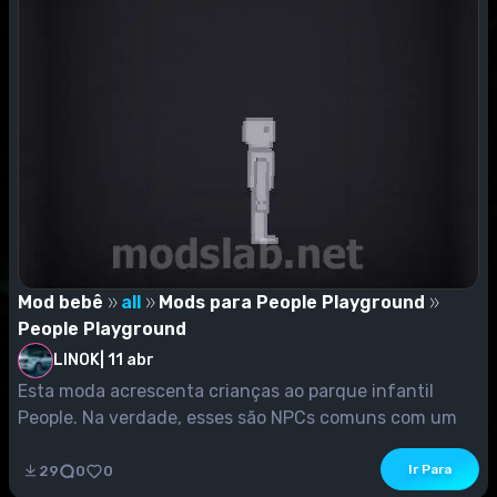
Mod bebê
all
Mods para People Playground
People Playground
LINOK
|
11 abr
Esta moda acrescenta crianças ao parque infantil
People. Na verdade, esses são NPCs comuns com um
mo...
Ir Para
29
0
0