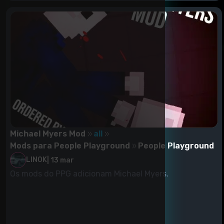
Michael Myers Mod
all
Mods para People Playground
People Playground
LINOK
|
13 mar
Os mods do PPG adicionam Michael Myers.