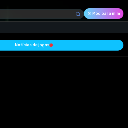
🎯 Mod para mim
Notícias de jogos
Download (281.72 Kb)
Avaliação
5.0
Votado
1
1
0
om sucesso e está livre de vírus