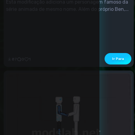
Esta modificação adiciona um personagem famoso da
série animada de mesmo nome. Além do próprio Ben,...
Ir Para
87
0
1