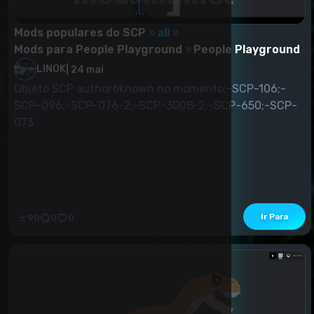
Mods populares do SCP
all
Mods para People Playground
People Playground
LINOK
|
24 mai
Objeto SCP author6known no momento:-SCP-106;-
SCP-096;-SCP-076-2;-SCP-3008-2;-SCP-650;-SCP-
073
Ir Para
90
0
0