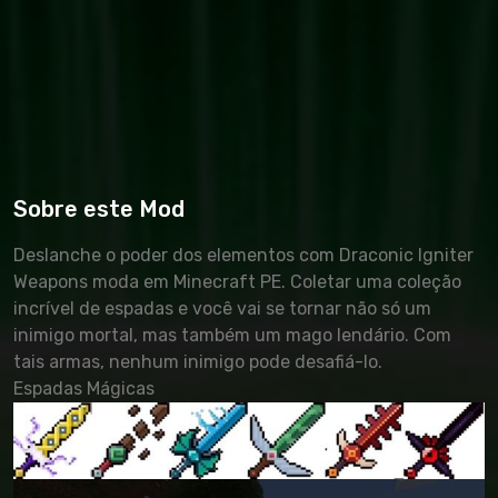
Sobre este Mod
Deslanche o poder dos elementos com Draconic Igniter
Weapons moda em Minecraft PE. Coletar uma coleção
incrível de espadas e você vai se tornar não só um
inimigo mortal, mas também um mago lendário. Com
tais armas, nenhum inimigo pode desafiá-lo.
Espadas Mágicas