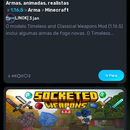
Armas, animadas, realistas
1.16.5
Arma
Minecraft
LINOK
|
3 jan
O modelo Timeless and Classical Weapons Mod (1.16.5)
inclui algumas armas de fogo novas. O Timeless...
Ir Para
4K
0
2