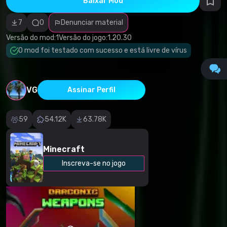
Baixar Mod
autorais
Download (326.31 Kb)
Categoria
incorreta
7
0
Denunciar material
Software
malicioso/vírus
Versão do mod:
1
Versão do jogo:
1.20.30
Conteúdo não
O mod foi testado com sucesso e está livre de vírus
funcional
Descrição
imprecisa
Outro
VG
Assinar Perfil
59
54.12K
63.78K
Minecraft
Inscreva-se no jogo