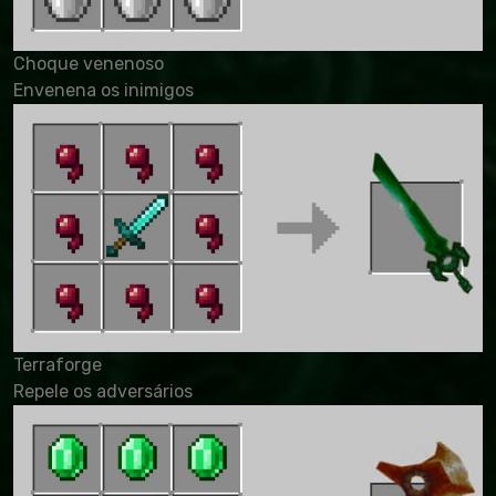
Choque venenoso
Envenena os inimigos
Terraforge
Repele os adversários