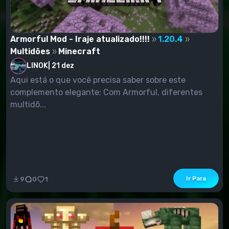
Armorful Mod - Iraje atualizado!!!!
1.20.4
Multidões
Minecraft
LINOK
|
21 dez
Aqui está o que você precisa saber sobre este
complemento elegante: Com Armorful, diferentes
multidõ...
Ir Para
9
0
1