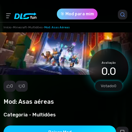
🎯 Mod para mim
Início
-
Minecraft
-
Multidões
-
Mod: Asas Aéreas
Versão do Jogo *
1.20.10
(952f3c60d292b5c35c63adc97a51f45e.mcaddon)
Avaliação
0.0
Download (1.10 Mb)
0
0
Votado
0
Mod: Asas aéreas
Denunciar
mod
Categoria -
Multidões
Spam
Violação de
direitos