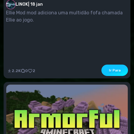
LINOK
|
18 jan
Ellie Mod mod adiciona uma multidão fofa chamada
Ellie ao jogo.
Ir Para
2.2K
0
2