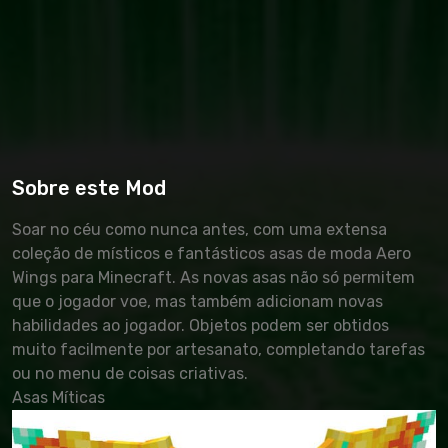
Sobre este Mod
Soar no céu como nunca antes, com uma extensa
coleção de místicos e fantásticos asas de moda Aero
Wings para Minecraft. As novas asas não só permitem
que o jogador voe, mas também adicionam novas
habilidades ao jogador. Objetos podem ser obtidos
muito facilmente por artesanato, completando tarefas
ou no menu de coisas criativas.
Asas Míticas