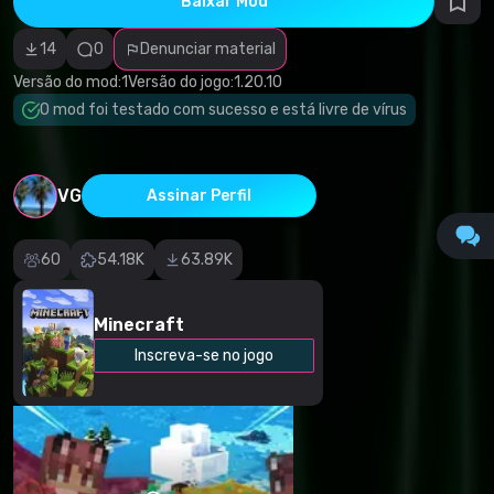
Baixar Mod
autorais
Categoria
incorreta
14
0
Denunciar material
Software
malicioso/vírus
Versão do mod:
1
Versão do jogo:
1.20.10
Conteúdo não
O mod foi testado com sucesso e está livre de vírus
funcional
Descrição
imprecisa
Outro
VG
Assinar Perfil
60
54.18K
63.89K
Minecraft
Inscreva-se no jogo