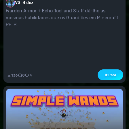
VG
|
4 dez
Warden Armor + Echo Tool and Staff dá-lhe as
mesmas habilidades que os Guardiões em Minecraft
PE. P...
Ir Para
136
0
4