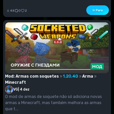
Ir Para
4K
0
2
Mod: Armas com soquetes
1.20.40
Arma
Minecraft
VG
|
4 dez
O mod de armas de soquete não só adiciona novas
armas a Minecraft, mas também melhora as armas
que t...