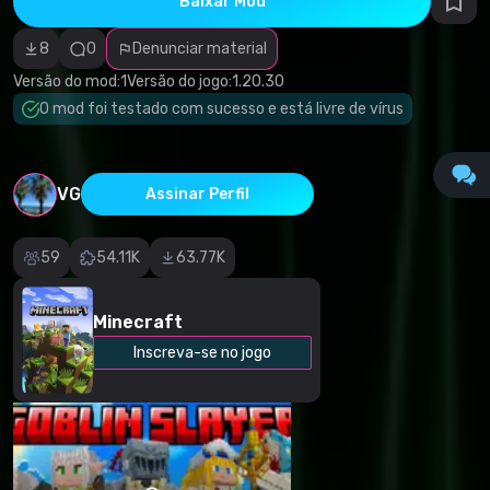
Baixar Mod
autorais
Download (227.26 Kb)
Categoria
incorreta
8
0
Denunciar material
Software
malicioso/vírus
Versão do mod:
1
Versão do jogo:
1.20.30
Conteúdo não
O mod foi testado com sucesso e está livre de vírus
funcional
Descrição
imprecisa
Outro
VG
Assinar Perfil
59
54.11K
63.77K
Minecraft
Inscreva-se no jogo