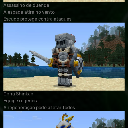
Assassino de duende
A espada atira no vento
Escudo protege contra ataques
Onna Shinkan
Equipe regenera
A regeneração pode afetar todos