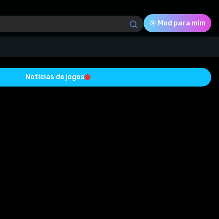
🎯 Mod para mim
Notícias de jogos
Download (224.21 Kb)
Avaliação
0.0
Download (224.21 Kb)
Download (224.21 Kb)
Votado
0
Download (224.21 Kb)
0
0
tado com sucesso e está livre de vírus