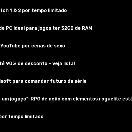
ch 1 & 2 por tempo limitado
e PC ideal para jogos ter 32GB de RAM
a-se no jogo
do YouTube por cenas de sexo
é 90% de desconto – veja lista!
bisoft para comandar futuro da série
ar um jogaço": RPG de ação com elementos roguelite es
por tempo limitado