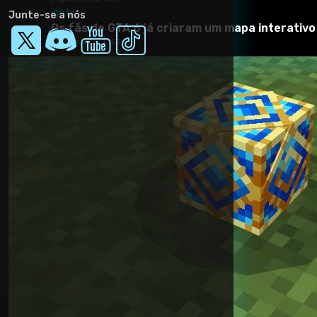
ign br
Junte-se a nós
Os fãs de GTA 6 já criaram um mapa interativ
5 agosto, 2026, 17:00