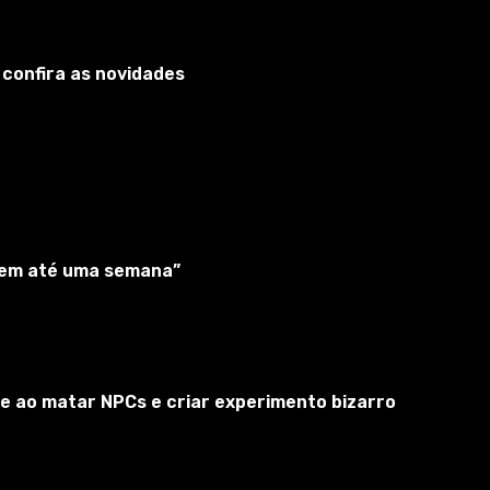
 confira as novidades
“em até uma semana”
tar Pixel Mod leva os usuários a um universo cheio de
e ao matar NPCs e criar experimento bizarro