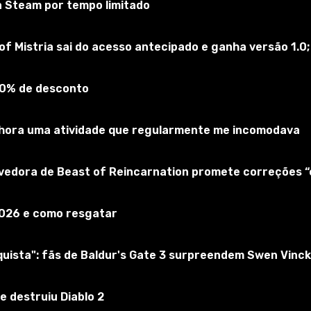
a Steam por tempo limitado
of Mistria sai do acesso antecipado e ganha versão 1.0;
90% de desconto
elhora uma atividade que regularmente me incomodava
lvedora de Beast of Reincarnation promete correções 
ma nova aventura na era de Clone Wars. A moda bizarra de S
as.
2026 e como resgatar
ista": fãs de Baldur's Gate 3 surpreendem Swen Vinck
e destruiu Diablo 2