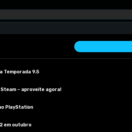
 a Temporada 9.5
 Steam – aproveite agora!
ao PlayStation
 material
Versão do mod:
Все
Versão do jogo:
1.20.30
O mod foi tes
 2 em outubro