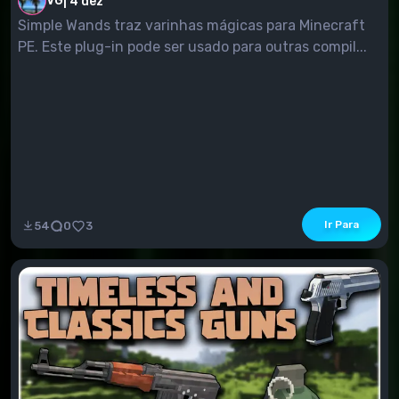
VG
|
4 dez
Simple Wands traz varinhas mágicas para Minecraft
PE. Este plug-in pode ser usado para outras compil...
Ir Para
54
0
3