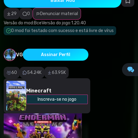
Baixar Mod
autorais
Download (37.63 Kb)
Categoria
incorreta
29
0
Denunciar material
Software
1.19
malicioso/vírus
Versão do mod:
Все
Versão do jogo:
1.20.40
(437b4e527a51104f385e352c2ebf2309.mcpack)
Conteúdo não
O mod foi testado com sucesso e está livre de vírus
funcional
Download (37.63 Kb)
Descrição
imprecisa
Outro
1.18
VG
Assinar Perfil
(437b4e527a51104f385e352c2ebf2309.mcpack)
Download (37.63 Kb)
60
54.24K
63.95K
Minecraft
Inscreva-se no jogo