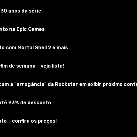
 30 anos da série
Minecraft
nto na Epic Games
Inscreva-se no jogo
 com Mortal Shell 2 e mais
fim de semana – veja lista!
icam a "arrogância" da Rockstar em exibir próximo cont
 até 93% de desconto
to – confira os preços!