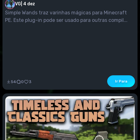
VG
|
4 dez
Simple Wands traz varinhas mágicas para Minecraft
PE. Este plug-in pode ser usado para outras compil...
Ir Para
54
0
3