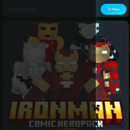
Ir Para
10.1K
2
12