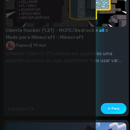
Cliente Hacker (1.21) – MCPE/Bedrock
all
Mods para Minecraft
Minecraft
Лариса
|
19 mar
O Hacker Client (1.21) oferece aos jogadores uma
experiência única de jogo, permitindo-lhes usar vár...
Ir Para
402
0
3