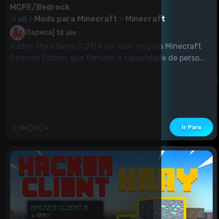
MCPE/Bedrock
all
Mods para Minecraft
Minecraft
Лариса
|
18 abr
Addon More Skins (1.21) é um add-on para Minecraft
Bedrock Edition que fornece a capacidade de perso...
Ir Para
5K
1
4