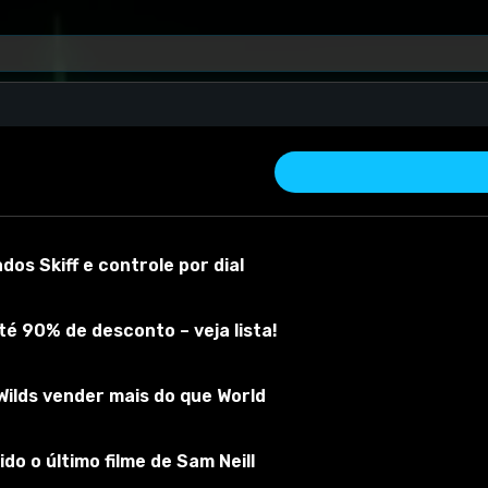
os Skiff e controle por dial
é 90% de desconto – veja lista!
ilds vender mais do que World
 material
Versão do mod:
0.9.0
Versão do jogo:
0.9.0
O mod foi testa
do o último filme de Sam Neill