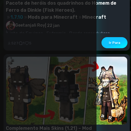
Pacote de heróis dos quadrinhos do Homem de
Ferro da Dinkle (Fisk Heroes).
1.7.10
Mods para Minecraft
Minecraft
Geetanjali Roy
|
22 jan
|Lista de Equipes -Extremis -Borda reprodutora...
Ir Para
527
1
5
Complemento Mais Skins (1.21) – Mod