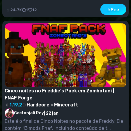
Ir Para
24.7K
1
12
Cinco noites no Freddie's Pack em Zombotani |
FNAF Forge
1.19.2
Hardcore
Minecraft
Geetanjali Roy
|
22 jan
Este é o final de Cinco Noites no pacote de Freddy. Ele
contém 13 mods Fnaf, incluindo conteúdo de t...