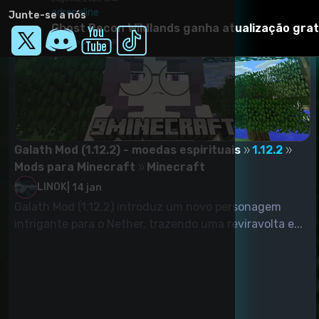
adrenaline
Junte-se a nós
Ghost Recon Wildlands ganha atualização grat
6 agosto, 2026, 16:39
Galath Mod (1.12.2) - moedas espirituais
1.12.2
Mods para Minecraft
Minecraft
LINOK
|
14 jan
Galath Mod (1.12.2) introduz um novo personagem
intrigante para o Nether, trazendo uma reviravolta e...