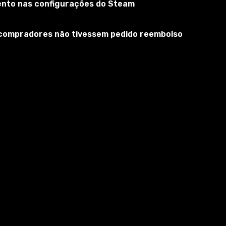
mento nas configurações do Steam
s compradores não tivessem pedido reembolso
de baunilha. Este modelo adiciona coisas úteis, bobas e