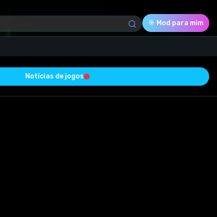
🎯 Mod para mim
Notícias de jogos
Download (623.70 Kb)
Avaliação
2.5
Votado
2
1
1
do com sucesso e está livre de vírus