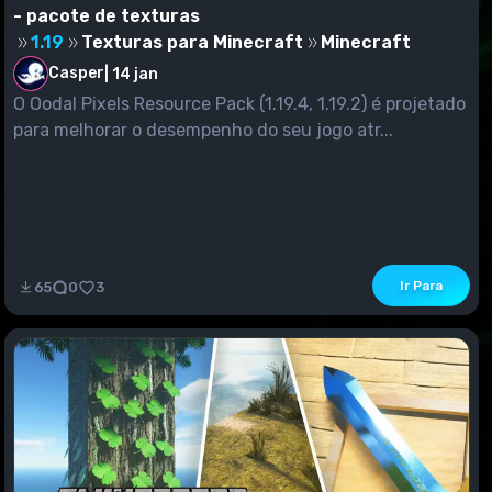
- pacote de texturas
1.19
Texturas para Minecraft
Minecraft
Casper
|
14 jan
O Oodal Pixels Resource Pack (1.19.4, 1.19.2) é projetado
para melhorar o desempenho do seu jogo atr...
Ir Para
65
0
3