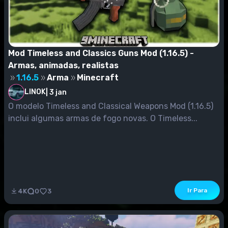
Mod Timeless and Classics Guns Mod (1.16.5) -
Armas, animadas, realistas
1.16.5
Arma
Minecraft
LINOK
|
3 jan
O modelo Timeless and Classical Weapons Mod (1.16.5)
inclui algumas armas de fogo novas. O Timeless...
Ir Para
4K
0
3