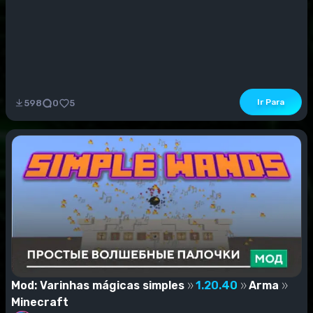
Ir Para
598
0
5
Mod: Varinhas mágicas simples
1.20.40
Arma
Minecraft