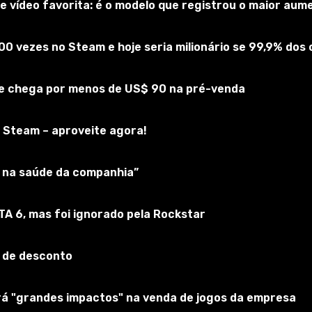
 vídeo favorita: é o modelo que registrou o maior au
00 vezes no Steam e hoje seria milionário se 99,9% do
 e chega por menos de US$ 90 na pré-venda
 Steam – aproveite agora!
ar na saúde da companhia”
a várias coisas ao jogo base, mantendo a aparência do jogo 
 amigável.
GTA 6, mas foi ignorado pela Rockstar
 de desconto
erá "grandes impactos" na venda de jogos da empresa