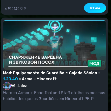
Ir Para
180
0
8
Mod: Equipamento de Guardião e Cajado Sônico
1.20.40
Arma
Minecraft
VG
|
4 dez
Warden Armor + Echo Tool and Staff dá-lhe as mesmas
habilidades que os Guardiões em Minecraft PE. P...