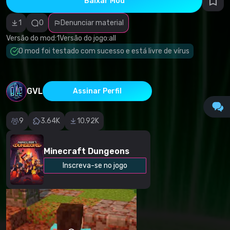
Baixar Mod
autorais
Categoria
incorreta
1
0
Denunciar material
Software
malicioso/vírus
Versão do mod:
1
Versão do jogo:
all
Conteúdo não
O mod foi testado com sucesso e está livre de vírus
funcional
Descrição
imprecisa
Outro
GVL
Assinar Perfil
9
3.64K
10.92K
Minecraft Dungeons
Inscreva-se no jogo