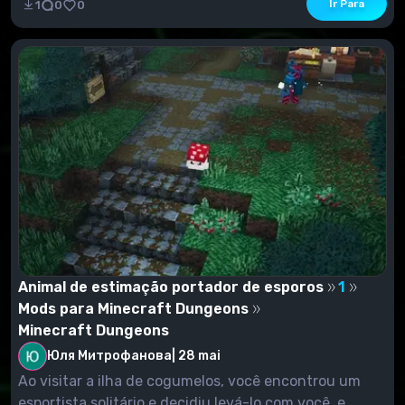
Ir Para
1
0
0
Animal de estimação portador de esporos
1
Mods para Minecraft Dungeons
Minecraft Dungeons
Юля Митрофанова
|
28 mai
Ao visitar a ilha de cogumelos, você encontrou um
esportista solitário e decidiu levá-lo com você, e...