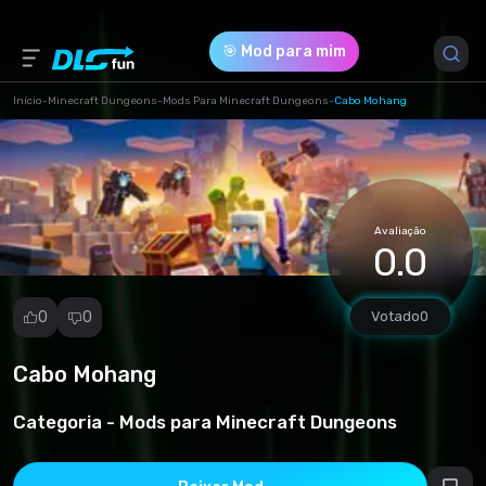
🎯 Mod para mim
Início
-
Minecraft Dungeons
-
Mods Para Minecraft Dungeons
-
Cabo Mohang
Versão do Jogo *
all (Mojang Cape-3-1-0-1590761530.zip)
Avaliação
Download (3.17 Kb)
0.0
0
0
Votado
0
Cabo Mohang
Denunciar
mod
Categoria -
Mods para Minecraft Dungeons
Spam
Violação de
direitos