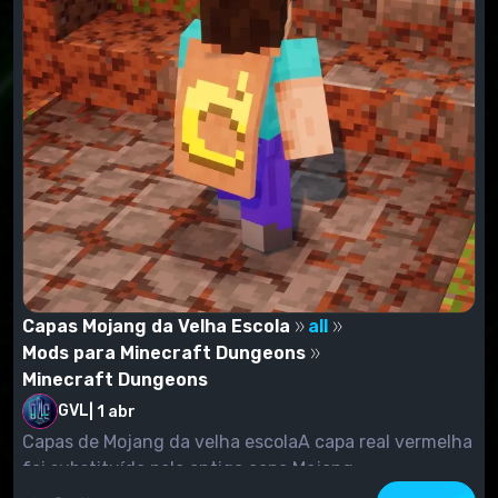
Capas Mojang da Velha Escola
all
Mods para Minecraft Dungeons
Minecraft Dungeons
GVL
|
1 abr
Capas de Mojang da velha escolaA capa real vermelha
foi substituída pela antiga capa Mojang.