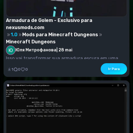
Armadura de Golem - Exclusivo para
nexusmods.com
1.0
Mods para Minecraft Dungeons
Minecraft Dungeons
Юля Митрофанова
|
28 mai
Isso vai transformar sua armadura escura em uma
armadura de golem.Conteúdo exclusivo para
Ir Para
1
0
0
www.nexusm...