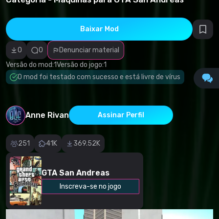
direitos
autorais
Categoria
incorreta
Baixar Mod
Software
malicioso/vírus
0
0
Denunciar material
Conteúdo não
funcional
Versão do mod:
1
Versão do jogo:
1
Descrição
imprecisa
O mod foi testado com sucesso e está livre de vírus
Outro
Anne Rivan
Assinar Perfil
251
41K
369.52K
GTA San Andreas
Inscreva-se no jogo