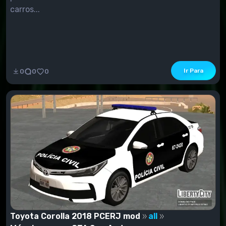
carros...
Ir Para
0
0
0
Toyota Corolla 2018 PCERJ mod
all