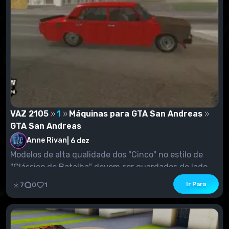
VAZ 2105
1
Máquinas para GTA San Andreas
GTA San Andreas
Anne Rivan
|
6 dez
Modelos de alta qualidade dos "Cinco" no estilo de
"Clássico de Batalha" devem ser guardados de lado...
Ir Para
7
0
1