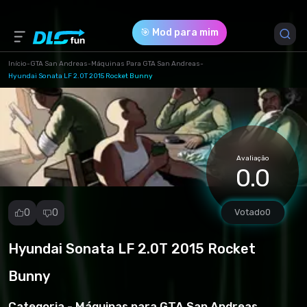
🎯 Mod para mim
Início
-
GTA San Andreas
-
Máquinas Para GTA San Andreas
-
Hyundai Sonata LF 2.0T 2015 Rocket Bunny
Versão do Jogo *
1 (922fb2c706e5762fa5cd5ccda5797e72.rar)
Download (2.48 Mb)
Avaliação
0.0
0
0
Votado
0
Hyundai Sonata LF 2.0T 2015 Rocket
Denunciar
mod
Bunny
Spam
Violação de
Categoria -
Máquinas para GTA San Andreas