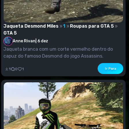
Jaqueta Desmond Miles
1
Roupas para GTA 5
GTA 5
Anne Rivan
|
6 dez
Jaqueta branca com um corte vermelho dentro do
capuz do famoso Desmond do jogo Assassins.
Ir Para
1
0
1