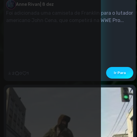
Anne Rivan
|
8 dez
Foi adicionada uma camiseta de Franklin para o lutador
americano John Cena, que competirá na WWE Pro...
Ir Para
2
0
1