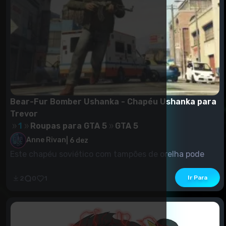
Bear-Fur Bomber Ushanka - Chapéu Ushanka para
Trevor
1
Roupas para GTA 5
GTA 5
Anne Rivan
|
6 dez
Este chapéu soviético com tampões de orelha pode
fazer de você um comunista. Deve ser utilizado com...
Ir Para
2
0
1