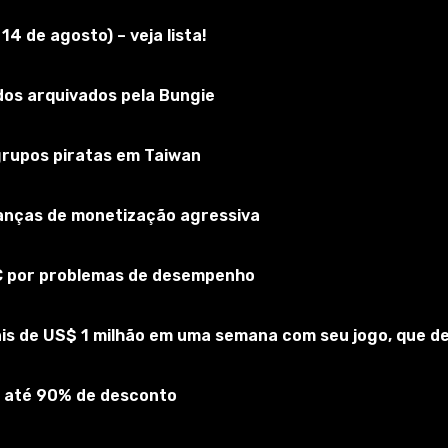
4 de agosto) – veja lista!
A 5
os arquivados pela Bungie
Inscreva-se no jogo
 grupos piratas em Taiwan
rianças de monetização agressiva
PC por problemas de desempenho
is de US$ 1 milhão em uma semana com seu jogo, que 
 até 90% de desconto