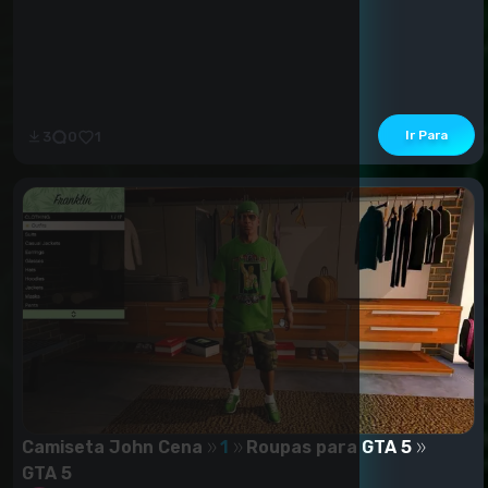
Ir Para
3
0
1
Camiseta John Cena
1
Roupas para GTA 5
GTA 5