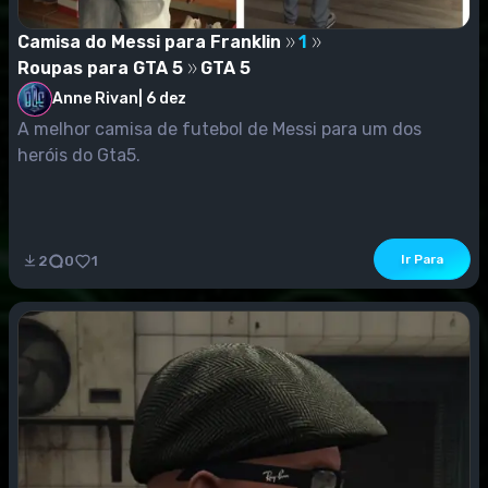
Camisa do Messi para Franklin
1
Roupas para GTA 5
GTA 5
Anne Rivan
|
6 dez
A melhor camisa de futebol de Messi para um dos
heróis do Gta5.
Ir Para
2
0
1