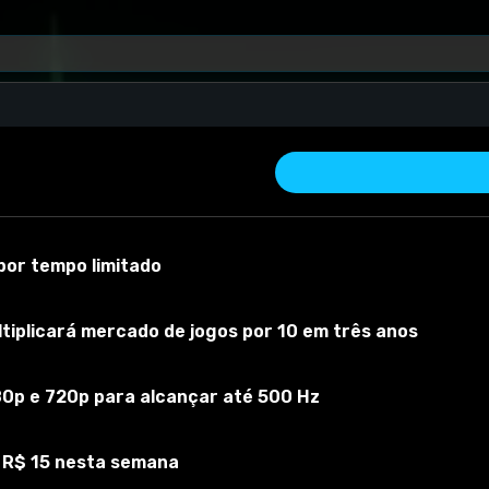
or tempo limitado
iplicará mercado de jogos por 10 em três anos
80p e 720p para alcançar até 500 Hz
 material
Versão do mod:
1
Versão do jogo:
1
O mod foi testado com s
 R$ 15 nesta semana