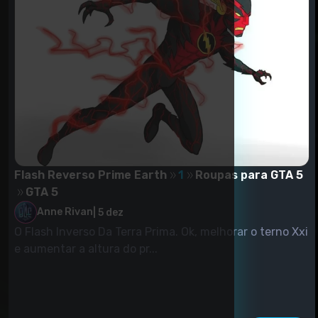
Flash Reverso Prime Earth
1
Roupas para GTA 5
GTA 5
Anne Rivan
|
5 dez
O Flash Inverso Da Terra Prima. Ok, melhorar o terno Xxi
e aumentar a altura do pr...