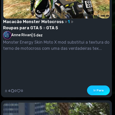
Macacão Monster Motocross
1
Roupas para GTA 5
GTA 5
Anne Rivan
|
5 dez
Monster Energy Skin Moto X mod substitui a textura do
terno de motocross com uma das verdadeiras tex...
Ir Para
4
0
0