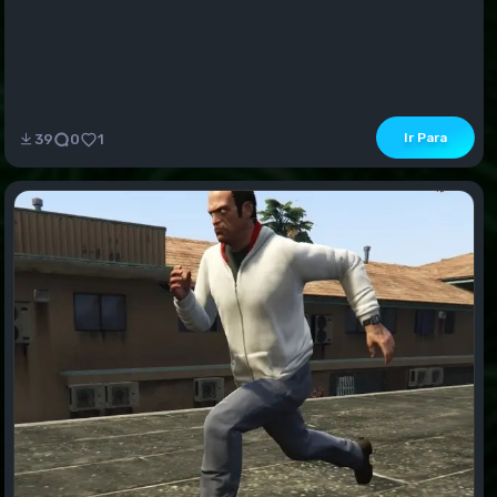
Ir Para
39
0
1