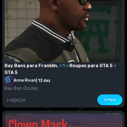
Ray Bans para Franklin.
1
Roupas para GTA 5
GTA 5
Anne Rivan
|
13 dez
Ray Ban Óculos
Ir Para
1
0
0