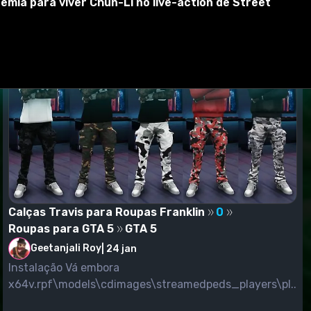
emia para viver Chun-Li no live-action de Street
Calças Travis para Roupas Franklin
0
Roupas para GTA 5
GTA 5
Geetanjali Roy
|
24 jan
Instalação Vá embora
x64v.rpf\models\cdimages\streamedpeds_players\pl...