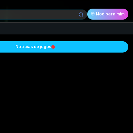
🎯 Mod para mim
Notícias de jogos
Download (3.04 Mb)
Avaliação
0.0
Votado
0
0
0
ucesso e está livre de vírus