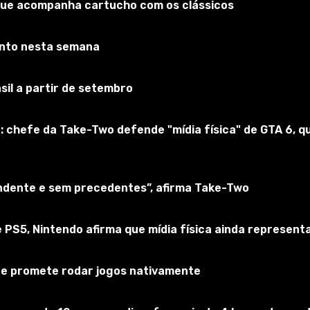
que acompanha cartucho com os clássicos
onto nesta semana
sil a partir de setembro
: chefe da Take-Two defende "mídia física" de GTA 6,
endente e sem precedentes”, afirma Take-Two
lin.
 PS5, Nintendo afirma que mídia física ainda represen
 e promete rodar jogos nativamente
ayer_um_p