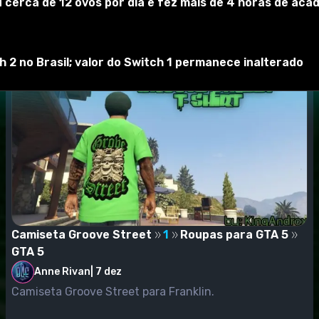
 cerca de 12 ovos por dia e fez mais de 4 horas de acad
player_um
2 no Brasil; valor do Switch 1 permanece inalterado
Camiseta Groove Street
1
Roupas para GTA 5
GTA 5
Anne Rivan
|
7 dez
Camiseta Groove Street para Franklin.