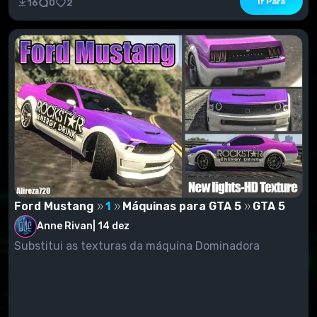
Ir Para
16
0
2
Ford Mustang
1
Máquinas para GTA 5
GTA 5
Anne Rivan
|
14 dez
Substitui as texturas da máquina Dominadora