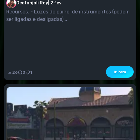
Geetanjali Roy
|
2 fev
Recursos. - Luzes do painel de instrumentos (podem
ser ligadas e desligadas)...
Ir Para
26
0
1