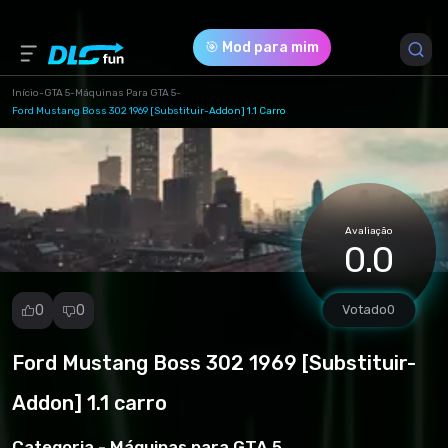
🎯 Mod para mim
Início
-
GTA 5
-
Máquinas Para GTA 5
-
Ford Mustang Boss 302 1969 [Substituir-Addon] 1.1 Carro
Versão do Jogo *
all (1496158504_106654.rar)
Download (23.89 Mb)
Avaliação
0.0
0
0
Votado
0
Ford Mustang Boss 302 1969 [Substituir-
Denunciar
mod
Addon] 1.1 carro
Spam
Violação de
Categoria -
Máquinas para GTA 5