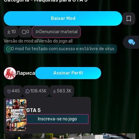
direitos
autorais
Categoria
incorreta
Baixar Mod
Software
malicioso/vírus
10
0
Denunciar material
Conteúdo não
funcional
Versão do mod:
all
Versão do jogo:
all
Descrição
imprecisa
O mod foi testado com sucesso e está livre de vírus
Outro
Лариса
Assinar Perfil
445
108.45K
583.3K
GTA 5
Inscreva-se no jogo