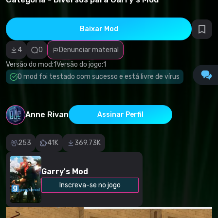
direitos
autorais
Categoria
incorreta
Baixar Mod
Software
malicioso/vírus
4
0
Denunciar material
Conteúdo não
funcional
Versão do mod:
1
Versão do jogo:
1
Descrição
imprecisa
O mod foi testado com sucesso e está livre de vírus
Outro
Anne Rivan
Assinar Perfil
253
41K
369.73K
Garry's Mod
Inscreva-se no jogo