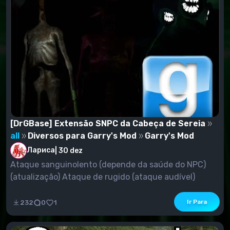
[DrGBase] Extensão SNPC da Cabeça de Sereia
all
Diversos para Garry's Mod
Garry's Mod
Лариса
|
30 dez
Ataque sanguinolento (depende da saúde do NPC)
(atualização) Ataque de rugido (ataque audível)
(atual...
Ir Para
232
0
1