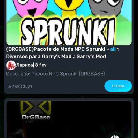
(DRGBASE)Pacote de Mods NPC Sprunki
all
Diversos para Garry's Mod
Garry's Mod
Лариса
|
8 fev
Descrição: Pacote NPC Sprunki (DRGBASE)
Ir Para
48
0
1