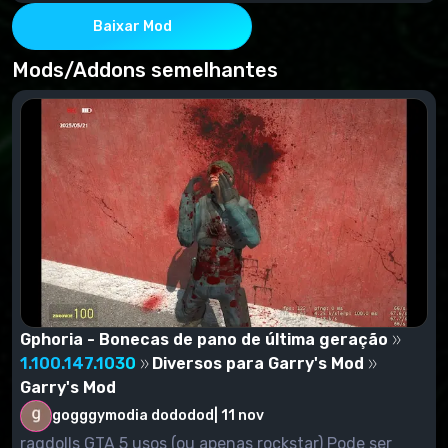
Licença:
Clique no botão Workshop, na guia que abre clique no
Baixar Mod
botão "Inscrever".
Pirata:
Mods/Addons semelhantes
Abra o arquivo, haverá uma pasta (SINKABLE) RMS
Valiant extraí-lo em
garrysmod\garrysmod\addons
Exemplo:C:\Program Files\Garrys
Mod\garrysmod\addons
Gphoria - Bonecas de pano de última geração
1.100.147.1030
Diversos para Garry's Mod
Garry's Mod
gogggymodia dododod
|
11 nov
ragdolls GTA 5 usos (ou apenas rockstar) Pode ser