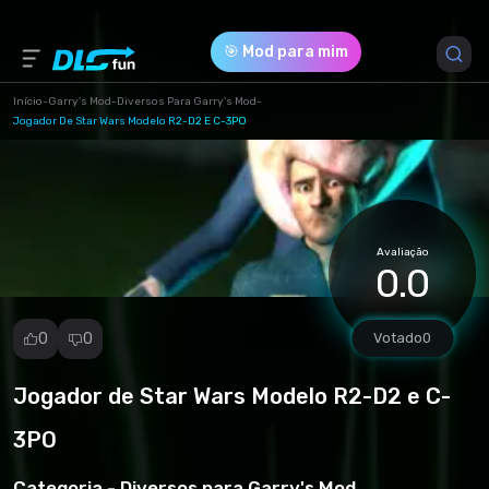
🎯 Mod para mim
Início
-
Garry's Mod
-
Diversos Para Garry's Mod
-
Jogador De Star Wars Modelo R2-D2 E C-3PO
Versão do Jogo *
1 (97f3210836bc1bbb2ed16fc53db0ea44.rar)
Download (8.36 Mb)
Avaliação
0.0
0
0
Votado
0
Jogador de Star Wars Modelo R2-D2 e C-
Denunciar
mod
3PO
Spam
Violação de
Categoria -
Diversos para Garry's Mod