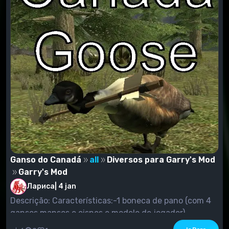
Ganso do Canadá
all
Diversos para Garry's Mod
Garry's Mod
Лариса
|
4 jan
Descrição: Características:-1 boneca de pano (com 4
gansos mansos e cisnes e modelo de jogador).