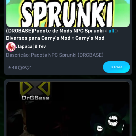
(DRGBASE)Pacote de Mods NPC Sprunki
all
Diversos para Garry's Mod
Garry's Mod
Лариса
|
8 fev
Descrição: Pacote NPC Sprunki (DRGBASE)
Ir Para
48
0
1