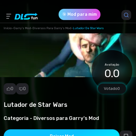
🎯 Mod para mim
Início
-
Garry's Mod
-
Diversos Para Garry's Mod
-
Lutador De Star Wars
Versão do Jogo *
1 (1e2283806c944c7e5f6460d3f7a809d8.rar)
Avaliação
Download (2.21 Mb)
0.0
0
0
Votado
0
Lutador de Star Wars
Denunciar
mod
Categoria -
Diversos para Garry's Mod
Spam
Violação de
direitos