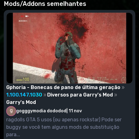
Pirata:
Mods/Addons semelhantes
Abra o arquivo, haverá uma pasta (SINKABLE) RMS
Valiant extraí-lo em
garrysmod\garrysmod\addons
Exemplo:C:\Program Files\Garrys
Mod\garrysmod\addons
Gphoria - Bonecas de pano de última geração
1.100.147.1030
Diversos para Garry's Mod
Garry's Mod
gogggymodia dododod
|
11 nov
ragdolls GTA 5 usos (ou apenas rockstar) Pode ser
buggy se você tem alguns mods de substituição
para...