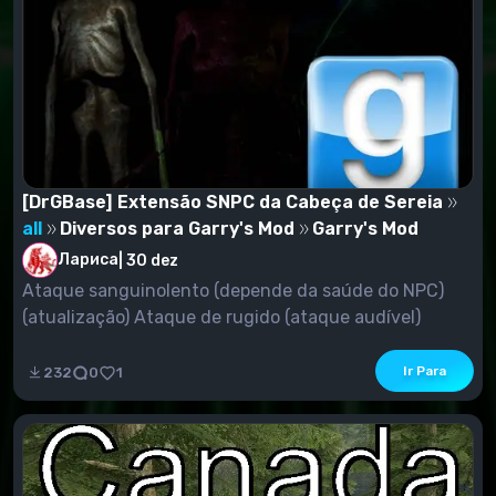
[DrGBase] Extensão SNPC da Cabeça de Sereia
all
Diversos para Garry's Mod
Garry's Mod
Лариса
|
30 dez
Ataque sanguinolento (depende da saúde do NPC)
(atualização) Ataque de rugido (ataque audível)
(atual...
Ir Para
232
0
1