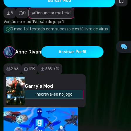
Baixar Mod
autorais
Categoria
incorreta
5
0
Denunciar material
Software
malicioso/vírus
Versão do mod:
1
Versão do jogo:
1
Conteúdo não
O mod foi testado com sucesso e está livre de vírus
funcional
Descrição
imprecisa
Outro
Anne Rivan
Assinar Perfil
253
41K
369.71K
Garry's Mod
Inscreva-se no jogo