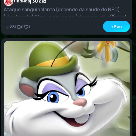
Лариса
|
30 dez
Ataque sanguinolento (depende da saúde do NPC)
(atualização) Ataque de rugido (ataque audível)(atual...
Ir Para
231
0
1