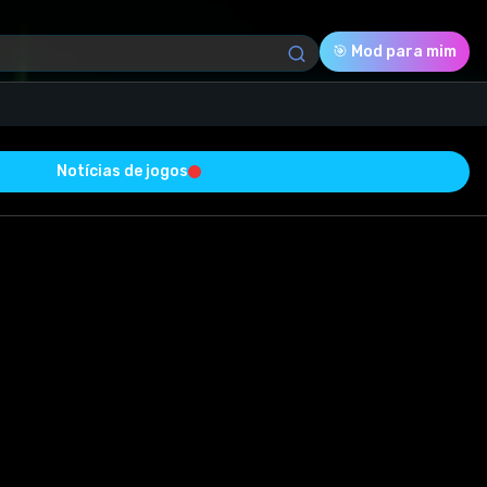
🎯 Mod para mim
Notícias de jogos
Download (2.17 Mb)
Avaliação
0.0
Votado
0
0
0
sucesso e está livre de vírus