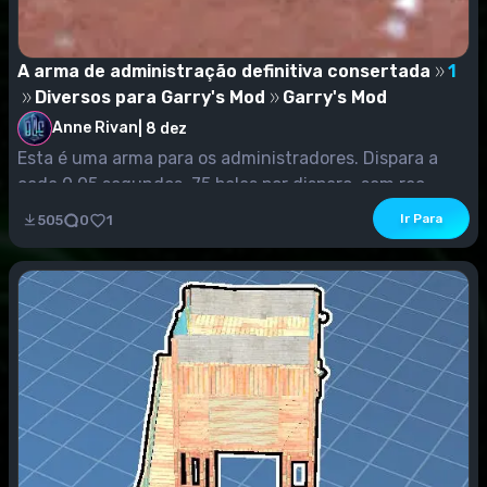
A arma de administração definitiva consertada
1
Diversos para Garry's Mod
Garry's Mod
Anne Rivan
|
8 dez
Esta é uma arma para os administradores. Dispara a
cada 0,05 segundos, 75 balas por disparo, sem rec...
Ir Para
505
0
1