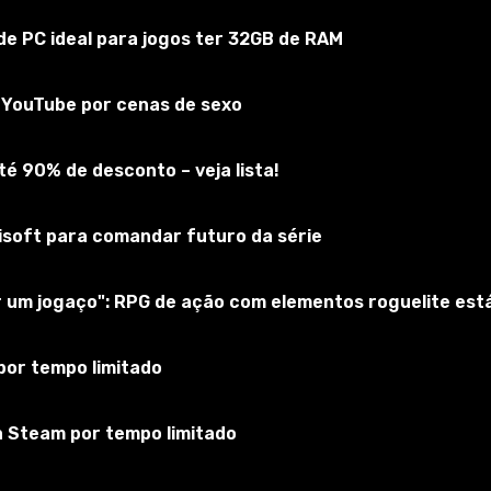
e PC ideal para jogos ter 32GB de RAM
rry's Mod
do YouTube por cenas de sexo
Inscreva-se no jogo
é 90% de desconto – veja lista!
bisoft para comandar futuro da série
ar um jogaço": RPG de ação com elementos roguelite es
por tempo limitado
a Steam por tempo limitado