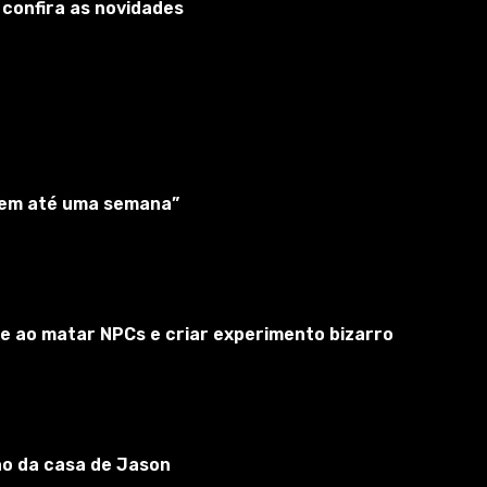
 confira as novidades
“em até uma semana”
inóculos para infligir ataques aéreos em pontos e destrói
e ao matar NPCs e criar experimento bizarro
ão da casa de Jason