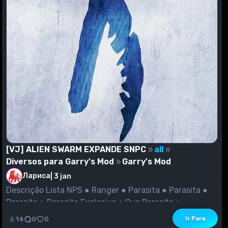
[VJ] ALIEN SWARM EXPANDE SNPC
all
Diversos para Garry's Mod
Garry's Mod
Лариса
|
3 jan
Descrição Lista NPS ● Ranger ● Parasita ● Parasita ●
Parasita ● Parasita Explosiva ● Ovo Parasita ●...
Ir Para
14
0
0