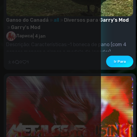
Ganso do Canadá
all
Diversos para Garry's Mod
Garry's Mod
Лариса
|
4 jan
Descrição: Características:-1 boneca de pano (com 4
gansos mansos e cisnes e modelo de jogador).
Ir Para
6
0
1