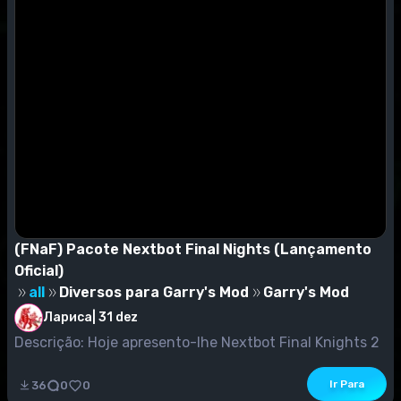
(FNaF) Pacote Nextbot Final Nights (Lançamento
Oficial)
all
Diversos para Garry's Mod
Garry's Mod
Лариса
|
31 dez
Descrição: Hoje apresento-lhe Nextbot Final Knights 2
and 3! Problemas de textura corrigidos!
Ir Para
36
0
0