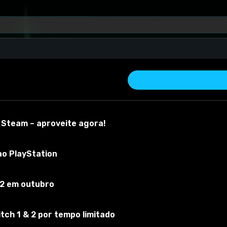
 Steam – aproveite agora!
ao PlayStation
 2 em outubro
r material
Versão do mod:
1
Versão do jogo:
1
O mod foi testado com 
ch 1 & 2 por tempo limitado