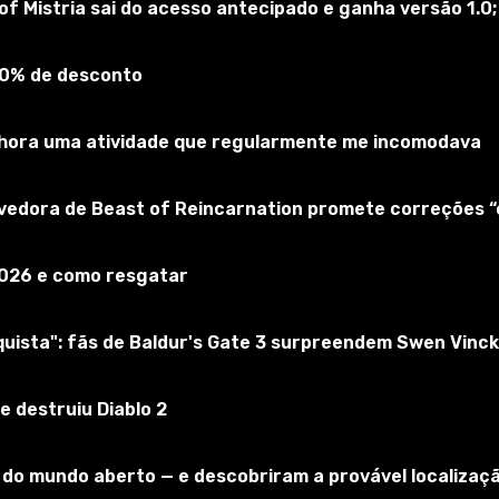
of Mistria sai do acesso antecipado e ganha versão 1.0;
90% de desconto
elhora uma atividade que regularmente me incomodava
lvedora de Beast of Reincarnation promete correções 
2026 e como resgatar
 Pequeno, mas muito legal. AMI. Ele permite que você use b
 este modo necessário para carregar G Bomb5.
ista": fãs de Baldur's Gate 3 surpreendem Swen Vinck
e destruiu Diablo 2
tão "Inscrever".
o do mundo aberto — e descobriram a provável localizaç
t extraí-lo em