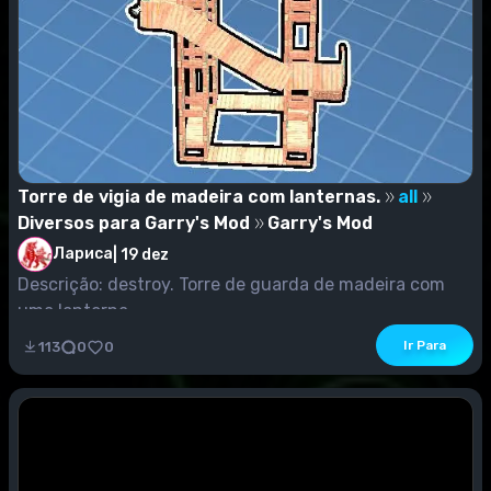
Torre de vigia de madeira com lanternas.
all
Diversos para Garry's Mod
Garry's Mod
Лариса
|
19 dez
Descrição: destroy. Torre de guarda de madeira com
uma lanterna.
Ir Para
113
0
0