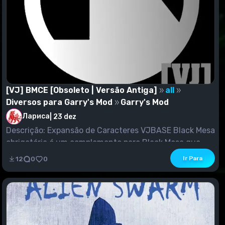
[VJ] BMCE [Obsoleto | Versão Antiga]
all
Diversos para Garry's Mod
Garry's Mod
Лариса
|
23 dez
Descrição: Expansão de Caracteres VJBASE Black Mesa
obrigatória é um complemento para Black Mesa que...
Ir Para
12
0
0