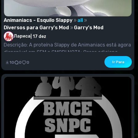
Animaniacs - Esquilo Slappy
all
Diversos para Garry's Mod
Garry's Mod
Лариса
|
17 dez
Descrição: A proteína Slappy de Animaniacs está agora
disponível em SFM e GMOD! NOTA: Ossos adiciona...
Ir Para
10
0
0