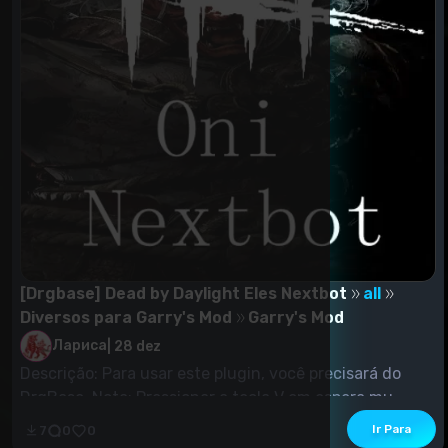
[Drgbase] Dead by Daylight Eles Nextbot
all
Diversos para Garry's Mod
Garry's Mod
Лариса
|
28 dez
Descrição: Para usar este plugin, você precisará do
DrgBase. Nota: Pressionar a tecla V em espera mu...
Ir Para
7
0
0