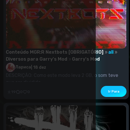
Conteúdo MGR:R Nextbots [OBRIGATÓRIO]
all
Diversos para Garry's Mod
Garry's Mod
Лариса
|
18 dez
DESCRIÇÃO: Como este modo leva 2 GB, o som teve
que ser dividido.
Ir Para
19
0
0