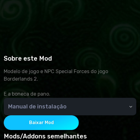
Sobre este Mod
Modelo de jogo e NPC Special Forces do jogo
Borderlands 2.
E a boneca de pano.
Manual de instalação
Licença:
Clique no botão Workshop, na guia que abre clique no
Baixar Mod
botão "Inscrever".
Pirata:
Mods/Addons semelhantes