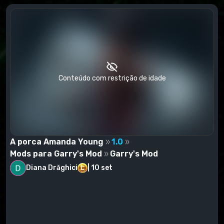
Abra o arquivo, haverá uma pasta (SINKABLE) RMS
Valiant extraí-lo em
garrysmod\garrysmod\addons
Exemplo:C:\Program Files\Garrys
Mod\garrysmod\addons
Conteúdo com restrição de idade
A porca Amanda Young
1.0
Mods para Garry's Mod
Garry's Mod
Diana Drăghici
|
10 set