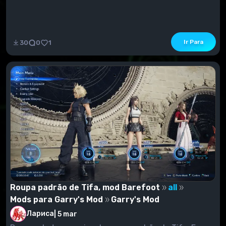
Ir Para
30
0
1
Roupa padrão de Tifa, mod Barefoot
all
Mods para Garry's Mod
Garry's Mod
Лариса
|
5 mar