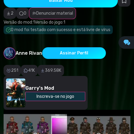
Baixar Mod
autorais
Categoria
incorreta
2
0
Denunciar material
Software
malicioso/vírus
Versão do mod:
1
Versão do jogo:
1
Conteúdo não
O mod foi testado com sucesso e está livre de vírus
funcional
Descrição
imprecisa
Outro
Anne Rivan
Assinar Perfil
251
41K
369.58K
Garry's Mod
Inscreva-se no jogo