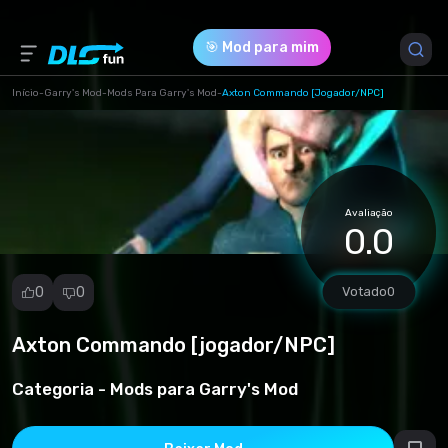
🎯 Mod para mim
Início
-
Garry's Mod
-
Mods Para Garry's Mod
-
Axton Commando [jogador/NPC]
Versão do Jogo *
1 (55edd345f85c1280ad95025307939442.zip)
Avaliação
Download (42.48 Mb)
0.0
0
0
Votado
0
Axton Commando [jogador/NPC]
Denunciar
mod
Categoria -
Mods para Garry's Mod
Spam
Violação de
direitos