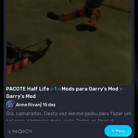
PACOTE Half Life
1
Mods para Garry's Mod
Garry's Mod
Anne Rivan
|
15 dez
Olá, camaradas. Desta vez ele me pediu para fazer um
set para a primeira meia-vida. Todos os tipos d...
Ir Para
96
0
1