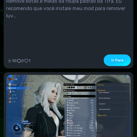
Remove botas e meias da roupa padrão da Tifa. Eu
recomendo que você instale meu mod para remover
luv...
Ir Para
10
0
1